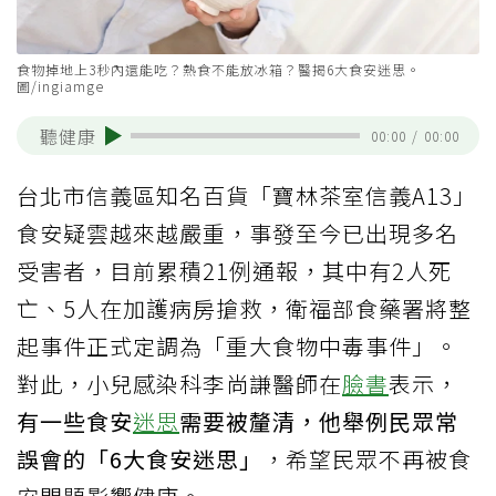
食物掉地上3秒內還能吃？熱食不能放冰箱？醫揭6大食安迷思。
圖/ingiamge
聽健康
00:00
/
00:00
台北市信義區知名百貨「寶林茶室信義A13」
食安疑雲越來越嚴重，事發至今已出現多名
受害者，目前累積21例通報，其中有2人死
亡、5人在加護病房搶救，衛福部食藥署將整
起事件正式定調為「重大食物中毒事件」。
對此，小兒感染科李尚謙醫師在
臉書
表示，
有一些食安
迷思
需要被釐清，他舉例民眾常
誤會的「6大食安迷思」
，希望民眾不再被食