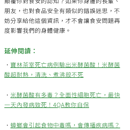
顛覆你對食安的認知？如果你身邊的長輩、
朋友，也對食品安全有類似的錯誤迷思，不
妨分享給他這個資訊，才不會讓食安問題再
度影響我們的身體健康。
延伸閱讀：
．
寶林茶室死亡病例驗出米酵菌酸！米酵菌
酸超耐熱，清洗、煮沸殺不死
．
米酵菌酸有多毒？全面性細胞死亡，最快
一天內發病致死！4QA教你自保
．
蟑螂會引起食物中毒嗎，會傳播疾病嗎？