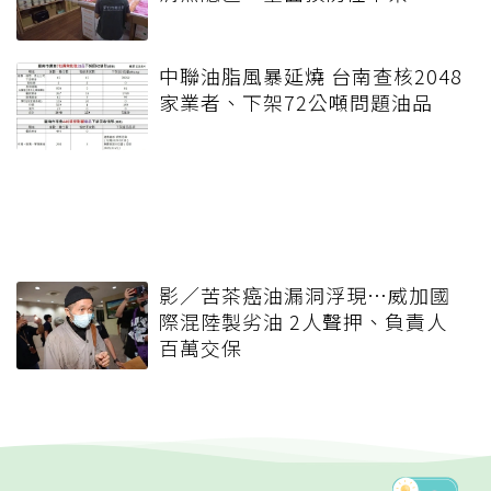
中聯油脂風暴延燒 台南查核2048
家業者、下架72公噸問題油品
影／苦茶癌油漏洞浮現…威加國
際混陸製劣油 2人聲押、負責人
百萬交保