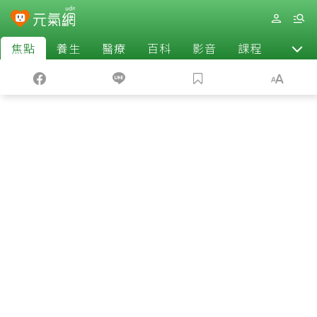
焦點
養生
醫療
百科
影音
課程
退休