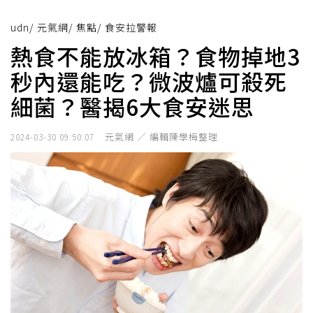
udn
/
元氣網
/
焦點
/
食安拉警報
熱食不能放冰箱？食物掉地3
秒內還能吃？微波爐可殺死
細菌？醫揭6大食安迷思
元氣網 ／ 編輯陳學梅整理
2024-03-30 09:50:07