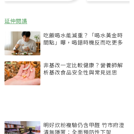
延伸閱讀
吃飯喝水能減重？「喝水黃金時
間點」曝，喝錯時機反而吃更多
非基改一定比較健康？營養師解
析基改食品安全性與常見迷思
明好炊粉複驗仍含甲醛 竹市府澄
清無隱匿：全面預防性下架