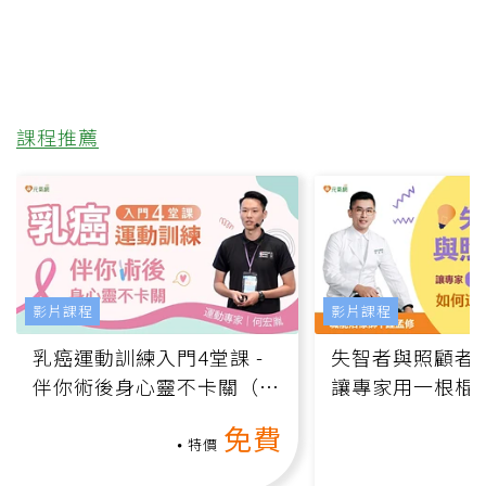
課程推薦
影片課程
影片課程
乳癌運動訓練入門4堂課 -
失智者與照顧者
伴你術後身心靈不卡關（線
讓專家用一根棍
上影音課）
何逆轉退化大腦
免費
課）
特價