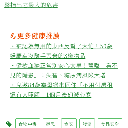
醫指出它最大的危害
💪更多健康推薦
‧被認為無用的東西反幫了大忙！50歲
婦慶幸沒隨手丟棄的3樣物品
‧健檢血糖正常別安心太早！醫曝「看不
見的隱患」：失智、糖尿病風險大增
‧兒邀84歲寡母搬來同住「不用付房租
還有人照顧」1個月後幻滅心寒
食物中毒
迷思
食安
腹瀉
食品安全