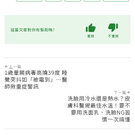
這篇文章對你有幫助嗎?
實用
不實用
上一篇
1歲童腸病毒高燒39度 睡
覺突抖如「被電到」…醫
師揪重症警訊
下一篇
洗臉用冷水還是熱水？皮
膚科醫揭最佳水溫！要不
要用洗面乳、洗臉NG習
慣一次搞懂