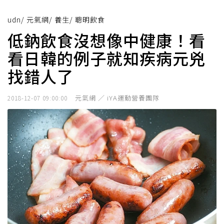
udn
/
元氣網
/
養生
/
聰明飲食
低鈉飲食沒想像中健康！看
看日韓的例子就知疾病元兇
找錯人了
元氣網 ／ iYA運動營養團隊
2018-12-07 09:00:00