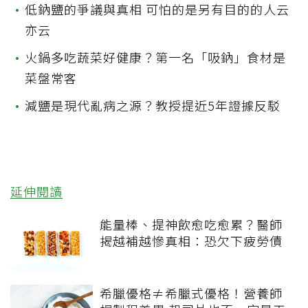
•
低鈉鹽的爭議與真相 可怕的是另有目的的人云
亦云
•
火鍋多吃蔬菜好健康？第一名「吸鈉」食材是
菜盤常客
•
減鹽是現代亂病之源？教授提近5年證據反駁
延伸閱讀
能量棒、提神飲愈吃愈累？醫師
揭越補越慘真相：恐欠下疲勞債
希臘優格≠希臘式優格！營養師