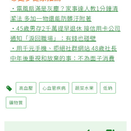
‧電風扇滿是灰塵？家事達人教1分鐘清
潔法 多加一物還能防髒汙附著
‧45歲男存2千萬提早退休 接信用卡公司
通知「淚回職場」：有錢也碰壁
‧用千元手機、拒絕社群網站 48歲社長
中年後重視和放棄的事：不為面子消費
高血壓
心血管疾病
蔬菜水果
低鈉
礦物質