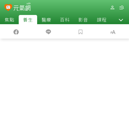
焦點
養生
醫療
百科
影音
課程
退休