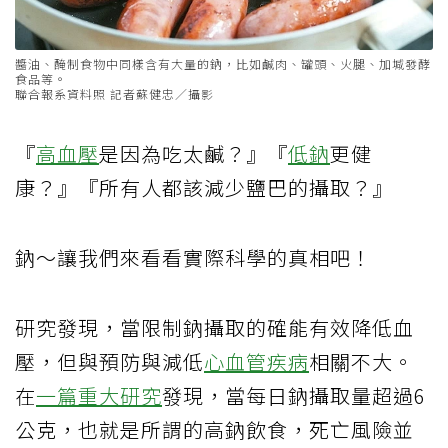
醬油、醃制食物中同樣含有大量的鈉，比如鹹肉、罐頭、火腿、加堿發酵
食品等。
聯合報系資料照 記者蘇健忠／攝影
『
高血壓
是因為吃太鹹？』『
低鈉
更健
康？』『所有人都該減少鹽巴的攝取？』
鈉～讓我們來看看實際科學的真相吧！
研究發現，當限制鈉攝取的確能有效降低血
壓，但與預防與減低
心血管疾病
相關不大。
在
一篇重大研究
發現，當每日鈉攝取量超過6
公克，也就是所謂的高鈉飲食，死亡風險並