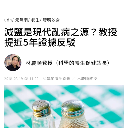
udn
/
元氣網
/
養生
/
聰明飲食
減鹽是現代亂病之源？教授
提近5年證據反駁
林慶順教授（科學的養生保健站長）
科學的養生保健 ／ 林慶順教授
2018-08-19 08:11:00