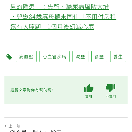
見的隱患」：失智、糖尿病風險大增
‧兒邀84歲寡母搬來同住「不用付房租
還有人照顧」1個月後幻滅心寒
高血壓
心血管疾病
減鹽
食鹽
養生
這篇文章對你有幫助嗎?
實用
不實用
上一篇
「你不是一個人」 從中