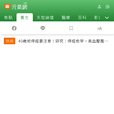
焦點
養生
失智論壇
醫療
百科
影音
40歲前停經要注意！研究：停經愈早，高血壓風險
快訊
恐增加