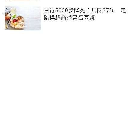
日行5000步降死亡風險37% 走
路換超商茶葉蛋豆漿
每天吃一把核桃降膽固醇但怕熱
量過高？營養師：反有助控制體
重
60歲男每天起床「喝一杯熱開
水」卻頭暈心悸 醫揭3種人反增
血管負擔