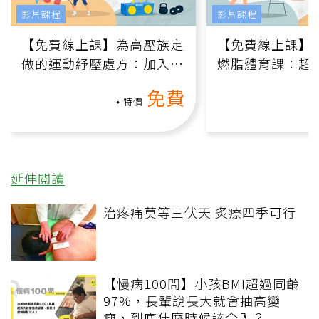
影片課程
影片課程
【免費線上課】為高壓族定
【免費線上課】
做的運動紓壓處方：加入行
燃脂體育課：超
動、增肌、互動元素，0基
氧」高壓族在家
免費
礎也能做！
負擔
特價
延伸閱讀
治疼痛莫等三伏天 炙療四季可行
【慢病100問】小孩BMI超過同齡
97%，長輩說長大就會抽高變
瘦，到底什麼時候該介入？