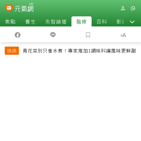
焦點
養生
失智論壇
醫療
百科
影音
青花菜別只會水煮！專家推加1調味料讓風味更鮮甜
快訊