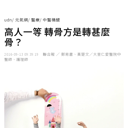
udn
/
元氣網
/
醫療
/
中醫精髓
高人一等 轉骨方是轉甚麼
骨？
聯合報 ／ 鄭易書、黃楚文／大里仁愛醫院中
2016-09-13 09:39:19
醫師、護理師