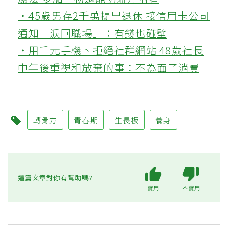
‧45歲男存2千萬提早退休 接信用卡公司
通知「淚回職場」：有錢也碰壁
‧用千元手機、拒絕社群網站 48歲社長
中年後重視和放棄的事：不為面子消費
轉骨方
青春期
生長板
養身
這篇文章對你有幫助嗎?
實用
不實用