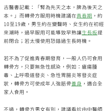
古醫書記載：「腎為先天之本，脾為後天之
本。」而轉骨方服用時機建議在
青春期
，約
10至19歲，男生約在變聲時、女生約在初經
來潮時，過早服用可能導致早熟讓
生長板
提
前閉合；若太慢使用恐錯過生長時機。
若不為了促進青春期發育，一般人仍可食用
轉骨方，只要無急性感染，例如：瘡瘍腫
毒、上呼吸道發炎、急性胃腸炎等發炎症
狀，轉骨方可使成年人強筋骨
養身
，適合全
家人食用。
不過，轉骨方男女有別，建議看診由中醫師