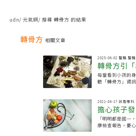
udn
/
元氣網
/
搜尋 轉骨方 的結果
轉骨方
相關文章
2025-06-02 醫聲.醫
轉骨方引「
每當看到小孩的
最終身高
聽「轉骨方」資
童怡靖提醒，有
類轉骨方，胃口
生長板提前關閉
2021-04-17 該看哪
擔心孩子發
籍，並沒有記載
影響生長發育，
「明明都是國一
六關鍵助長
些則可驅除寄生
康檢查報告，憂
所有小孩。若藥
小孩比同齡層的
縮，所以對於正