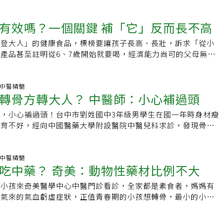
必先接受醫師評估，以免造成反效果。黃金生長加速期 青春期
入生活，小孩發育受威脅事實上，在日常環境當中，小孩透過塑
聯合醫院陽明院區中醫科主治醫師陳欣瑜指出，從西醫學觀點來
防水塑膠膜等接觸到的塑化劑、環境荷爾蒙以外，除了對健康不
有效嗎？一個關鍵 補「它」反而長不高
有兩次生長加速期：出生至一歲，以及青春期。以前者為例，俗
身體、身高正常發育。童怡靖醫師指出，塑化劑也是一種環境荷
」，這個時候，寶寶身高體重屬於快速成長期。 至於青春期，
荷爾蒙所帶來的影響，與女性荷爾蒙相似。對於發育期女生來
「登大人」的健康食品，標榜要讓孩子長高、長壯，訴求「從小
又運動，則男孩一個月可長1至1.6公分，女孩一個月可長0.8～
化劑、環境荷爾蒙，骨頭生長板會加速閉合，若接受生長激素治
產品甚至註明從6、7歲開始就要喝，經濟能力尚可的父母無不
長到骨板癒合為主，男生約16歲、女生14歲，之後就很難再長高。
刺激下，一年可以長六到八公分，但因為生長板提早閉合，導致
等，多願掏錢埋單。不過中醫師表示，個人體質不同，進入生長
春期是人出生後第二個生長加速期，父母務必把握孩子成長的黃
的生長幅度比較快，但成長時間卻變得比較短」，最終身高就不
長不高應先到門診就醫，釐清原因才能找出解方。中醫師表示，
子的生活起居，避免熬夜，多運動，才能讓孩子身高往上衝刺。
。如果是男生接觸大量塑化劑、環境荷爾蒙，便可能產生「男性
機點是「第2性徵出現」，依性別和年紀，也有不同調理方式。
科.中醫精髓
長發育密不可分身高受先天遺傳及後天營養、運動、睡眠、情緒
轉骨方轉大人？ 中醫師：小心補過頭
。童怡靖解釋，接觸大量塑化劑、環境荷爾蒙，長期接觸高劑量
院中醫部主治醫師李冠東指出，市面上多數轉骨方產品的主要功
的影響，從中醫觀點來看，生長發育與「腎」、「脾」、「肝」
成男童性腺發育異常、女童性早熟，縮短骨骼生長時間容易導致
，家長買來讓孩子服用也無不可，「但要注意成分」，如有鹿
，腎為先天之本、主骨生髓（腎藏精，精生髓，骨髓養骨）。脾
，小心補過頭！台中市劉姓國中3年級男學生在國一年時身材瘦
資料照片營養、運動、情緒，都是長高關鍵童怡靖也提醒，小孩
成分，最好是等第2性徵出現了再來服用。「登大人」產品成分
肌肉四肢（脾主運化，吸收水穀精微，以營養肌肉四肢）。肝則
發育不好，經向中國醫藥大學附設醫院中醫兒科求診，發現骨齡
了盡量不要接觸塑化劑、環境荷爾蒙，營養攝取、運動種類，也
維生素高雄醫學大學附設醫院中醫部主治醫師董懿容分析，市面
條達惡抑鬱，筋」即筋膜，包括肌腱和韌帶，肝血充足，筋得其
年，不適用轉骨方，經中醫調理，身高從如今身高增加18.5公
，以營養攝取來說，鈣質、維生素D與各種電解質的攝取，都是
的健康食品主要分為3類：第1類主要是含有維生素、礦物質，
能靈活有力；陳欣瑜說，肝在五行屬木，木性主升發，肝氣保持
5公分，生長板還沒關閉，預計有機會長到170公分以上。中國醫藥
，在運動部分，不只跳繩，有氧運動也是必須，且運動習慣要持
體、皂甘等補益成分，有的則標榜添加胺基酸成分，這本來就是
條達的特性，才能維持正常的生理功能。男女轉骨時機大不同中
醫兒科醫師林怡君說，未進入青春期孩子需有正確的飲食、適當
科.中醫精髓
合家人習慣、喜好，盡量全家人一起運動，而有氧運動可用來幫
任何年紀都能服用，沒在分時機。不過如果是維生素和礦物質，
吃中藥？ 奇美：動物性藥材比例不大
」是指春期男女從兒童體格發育漸為成人體格的過渡階段，在身
運動，若未達理想身高或體重，中醫藥可提供幫助，坊間傳統的
所衍生的性早熟、生長板提早閉合等問題，對於維持孩子情緒愉
是不是吃兒童維他命就好了？董懿容認為，這類產品可能是透過
及內分泌所產生的綜合性變化，藥方以草藥為主，常是有藥無
肝腎，未必適合每個孩子，尤其現在孩子營養好，有的瘦小，但
產生助益。童怡靖強調，當孩子心情好，生長情況也會比較理
取，為兒童生長量身打造，「如果為了方便，也不是不能吃」，
個小孩來奇美醫學中心中醫門診看診，全家都是素食者，媽媽有
骨的時機不同，男生為長出喉
過早使用，可能加速骨齡成熟速度，有性早熟的問題，建議尋求
射生長激素，治療效果也比較可以充分發揮，較不會受限。
去給醫師看一下，確認是否適合孩子服用。補氣活血健脾胃 胃
過氣來的氣血虧虛症狀，正值青春期的小孩想轉骨，最小的小孩
時，女生則為初經來潮之時，陳欣瑜提醒，切勿過早服用轉骨
處方。劉姓家長表示，兒子國一時，身高150公分、體重36公
2類產品成分屬純粹補氣活血配方，如黃耆、紅棗、當歸、刺五
，經由和病人溝通後給予植物類中藥治療，青春期的小孩建議以
性早熟。此外，男女轉骨偏方也是大不同，男生著重補氣、加強
長速度變慢，擔心他的生長發育，經小兒內分泌科檢查證實無疾
有「健脾胃」功效，孩子胃口好，吃好、睡好，自然就能長高。
搭配轉骨方服用，治療鼻過敏也可以適當的避開動物性藥材，經