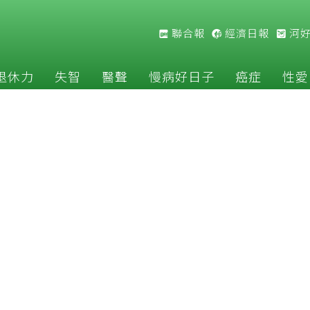
聯合報
經濟日報
河
退休力
失智
醫聲
慢病好日子
癌症
性愛