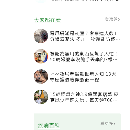
看更多
大家都在看
電風扇滿是灰塵？家事達人教1
分鐘清潔法 多加一物還能防髒汙
附著
被認為無用的東西反幫了大忙！
50歲婦慶幸沒隨手丟棄的3樣物
品
坪林獨居老翁離世無人知 13犬
守屋護遺體伴最後一程
15歲經營之神3.9億暴富落幕 麥
克風少年蘇友謙：每天領700元
過日子
看更多
疾病百科