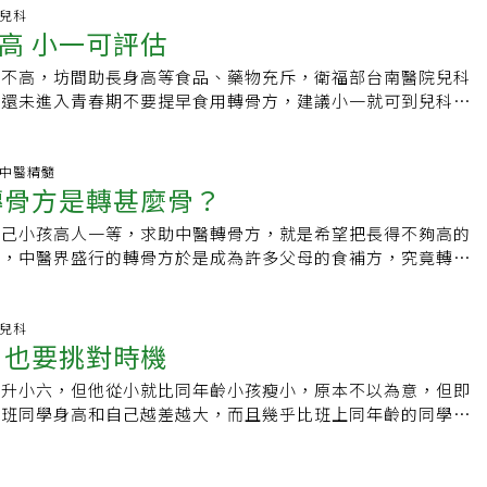
則斥重補血調經、調整生理週期及胸部發育，方劑性質多為燥
骨齡比實際年齡超前一年，加上家長的身高都不高，預測劉姓學
從孩子小1、小2就開始「照表操課」餵轉骨方產品。6、7歲時
媽的心悸胸悶逐漸改善且越來越有精神體力，鼻過敏小孩的症狀
.兒科
，由中醫師根據體質調配處方劑量，以免補過頭，造成身體不
66.5公分，擔心兒子長不高。林怡君說，劉姓學生求診時營養
高 小一可評估
液，10歲起成長期每天喝1瓶，小3、小4就帶來給醫師諮詢。董
制。奇美醫學中心表示，素食族群人口，逐年增加。在此同時，
外，以下成長發育「六秘訣」也能促進孩子生長發育:1.充足的
研判與腸胃吸收較弱有關，可藉由中藥加強腸胃吸收，他的骨齡
應該隨年齡和體質變化去調理，不是1瓶餵到底」，如果不知孩
多元醫療、選擇中醫就診。因而衍生出「吃素的人，能不能吃中
為清醒時的7.5倍且晚上9~12點分泌最旺盛。 2.適當運
一年，若使用傳統轉骨方，恐會加速骨齡成熟速度，不適合他，
長不高，坊間助長身高等食品、藥物充斥，衛福部台南醫院兒科
，反而白花錢。董懿容說，孩子普遍都會怕中藥味，建議採藥膳
給病人時，也常遇到素食的民眾問「處方中藥裡面有沒有含動物
也能促進生長激素的分泌。 3.少吃甜食：甜食會促進
成熟速度，劉姓學生目前身高168.5公分，體重49.3公斤，生長
，還未進入青春期不要提早食用轉骨方，建議小一就可到兒科看
，如在家用四神、茯苓、白朮、蓮子等平補藥材補氣，以能吃得
素食者不能吃的東西？」中醫所使用的中藥，主要是來自於大自
會抑制生長激素的分泌。 4.少吃油炸：脂肪細胞會加
到第十五百分位躍升至第五十百分位。林怡君建議家長，未進入
身高成長評估。不僅家長關心孩子的身高，孩子也在意，同學間
1次，或每月1到2次，就有開胃效果，孩子會比較愛吃飯。鹿
及礦物，相對於西藥，中藥具有藥性溫和、副作用較輕微的優
免接觸環境荷爾蒙（如塑化劑）。 6.
高低於第3百分位、一年身高增加不足4公分、生長曲線百分位
此家長常聽信親朋提供的秘方，或是購買與生長有關的食品或藥
分 過早服用恐反效果第3類產品是家長最需要注意的，就是含
中藥的來源是動物，所以對於素食的民眾而言，或許會是一種禁
※本文由媽媽寶寶授權提供，未經同意請勿轉載
滑、第二性徵提早出現或第二性徵過遲出現，請及早就診。 編
長高，反而可能阻礙正常發育。林逸首指出，根據統計，台灣女
科.中醫精髓
如鹿茸、人蔘、肉蓯蓉、鎖陽等成分，李冠東說，這類成分含有
，中藥藥材的來源主要還是以植物為主，動物性藥材佔的比例並
轉骨方是轉甚麼骨？
公分，男性172公分，以兒童來說，8歲男童正常身高125公分，女
了可能造成生長板過早閉合，補了反而長不高。他坦言，市面上
物性中藥藥材有龍骨、牡蠣、蟬蛻、地鱉蟲、龜板、鱉甲、阿
喝杯溫開水
，到青春期前平均每年長高4至5公分。一般預測身高為父母身高
6歲到成年後都能吃，但成分實在「超級補」，價格也貴，還是
夏草、海螵蛸、桑螵蛸、地龍、膽南星等。常見的五辛素中藥藥
自己小孩高人一等，求助中醫轉骨方，就是希望把長得不夠高的
後男生加6.5公分，女生減6.5公分，但有正負8公分的誤差，而
宜、安全。董懿容表示，當孩子第2性徵出現，成長速度加快，
韮白、蒜、薑等。常見的「動物性中藥方劑」有安中散、溫經
壯，中醫界盛行的轉骨方於是成為許多父母的食補方，究竟轉骨
差異可達16公分。因此父母身高只占一半，另一半要靠後天努
有加乘效果，太早服用沒有意義；如果孩子的第2性徵還沒出
、補陽還五湯、柴胡龍牡湯、桑螵蛸散、金鎖固精丸、炙甘草
如何轉？只有在發育期才能吃？還是適合全家一起吃？中醫主要
睡眠、均衡營養以及運動。林逸首表示，生長激素缺乏症是影響
將手上的轉骨方產品帶去給中醫師評估，貿然提早服用反而促進
、清燥救肺散、身痛逐瘀湯等。另外容易被誤認為動物性產品的
運行及經絡穴位來強身健骨用，所謂轉骨方當然也不是針對骨
，若男性未達160公分，女性不滿150公分，就可能需要治療。
子生長板太早密合。醫師：「登大人」因素複雜 不該一藥百用
寄生、貝母、狗脊、白頭翁、雞血藤、肉蓯蓉、豬苓、淫羊藿、
藥組成補氣血、補腎、調整腸胃，間接達到促進生長的效果。古
.兒科
若要施打生長激素，需先做測試，除了打生長激素外，還必須配
女轉骨方式不同，像女生要長胸部，男生可能有夢遺問題、活動
 也要挑對時機
牛膝等。院方表示，其實有些動物性藥材，是可以被植物性藥材
為先天之本，脾為後天之本。」而轉骨方服用時機建議在青春
前熟睡、運動和均衡營養。若不知做什麼運動，跳繩是最好方
要採取溫補，但個人體質不同，有的孩子愛喝冰，但有的動不動
阿膠用於補血、止血時，可以當歸、茜草或仙鶴草來代替；龍骨
歲，男生約在變聲時、女生約在初經來潮時，過早服用可能導致早
至500下。此外，性早熟也會影響身高，避免性早熟須少喝高糖分
要升小六，但他從小就比同年齡小孩瘦小，原本不以為意，但即
就不能吃補。另外，像女孩子如果月經還沒來，就要幫她活血促
高血壓時，可以天麻、鉤藤來取代；龜鹿二仙膠用於改善更年期
閉合；若太慢使用恐錯過生長時機。若不為了促進青春期發育，
吃肥肉、肉皮、洋蔘、當歸、四物、山藥。一般轉骨方含當歸、
同班同學身高和自己越差越大，而且幾乎比班上同年齡的同學矮
是長太快怕生長板超齡，反而要採取涼補。「這麼多複雜因素，
以八味地黃丸或杞菊地黃丸代替。奇美醫學中心藥劑部中藥局組
轉骨方，只要無急性感染，例如：瘡瘍腫毒、上呼吸道發炎、急
春期不要吃，因個人體質不同，食用前最好找合格中醫師詢問。
媽媽開始擔心，急著帶他去看生長門診，還讓他喝親友推薦的轉
方就能處理？」董懿容說，近來也有不少身為家中老大的孩子，
素食還可以分為全素、半素、蛋素、奶素、植物五辛素…等。奇
症狀，轉骨方可使成年人強筋骨養身，適合全家人食用。不過，
，少吃營養補充品，少用塑膠製品，尤其材質軟且顏色鮮豔的塑
來似乎看不出效果，讓小俊媽媽非常焦慮。台北市聯合醫院林森
、吃不下，個頭被差1歲的弟弟妹妹超過，被家長帶來諮詢。這
部為服務所有素食病人，會對來就診的素食病人，在其病歷上作
，建議看診由中醫師透過望聞問切，依身體狀況開立適合體質的
量較高。許多家長都等孩子第二性徵出現才上門求診，林逸首
申一中表示，暑假期間有不少家長帶孩子看增高門診，也常拿著