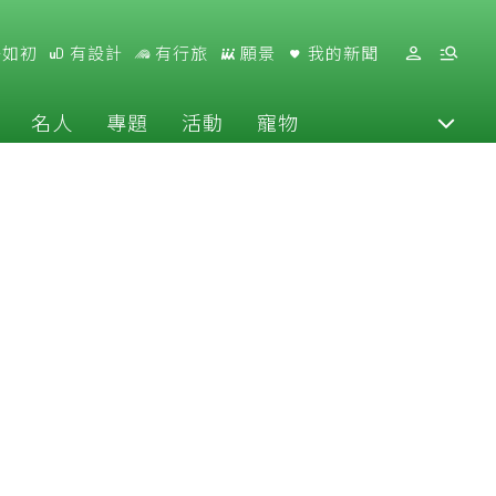
好如初
有設計
有行旅
願景
我的新聞
名人
專題
活動
寵物