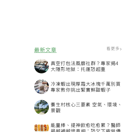
看更多
最新文章
真空打包法風靡社群？專家揭4
大隱形地獄：托運恐超重
冷凍蝦出現厚霜大冰塊千萬別買
專家教你挑出緊實鮮甜蝦子
養生村核心三要素 空氣、環境、
景觀
能量棒、提神飲愈吃愈累？醫師
揭越補越慘真相：恐欠下疲勞債