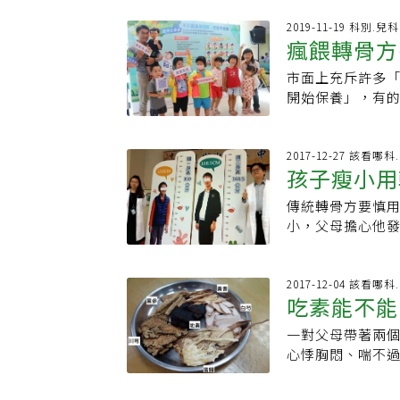
何轉骨藥方時，務
干擾。塑化劑滲
是關鍵台北市立
2019-11-19 科別.兒科
膠製品、防油、
瘋餵轉骨方
說，人的一生中
利，也可能損害
話說「一眠大一吋
爾蒙，這類環境
市面上充斥許多
如果吃好、睡好，
說，接觸大量塑
開始保養」，有的
1.2公分，一直
療，在生長激素
希望孩子高人一
陳欣瑜強調，青
「雖然那段時間
期時機也不同，
金期，並注意孩
一定會明顯改善
服用轉骨方最佳時
2017-12-27 該看哪
腎、脾、肝與生
孩子瘦小用
女乳症」等問題
高雄市立聯合醫
與疾病等多因素
塑化劑，可能造
能是「開脾胃」
三臟腑息息相關
傳統轉骨方要慎用
長不高。圖/本報
茸、人蔘等補腎氣
為後天之本、主
小，父母擔心他
要順利長高，除
大不同 有的僅是
主筋、主升發喜
比實際年齡超前一
都要均衡、充足
上標榜「登大人」
養，關節運動才
分，身高168.
非常重要。此外
有的還添加多醣
升發柔和、舒暢
大學附設醫院中
2017-12-04 該看哪
之以恆，最好適
生長所需，孩子
吃素能不能
醫所謂的「轉骨
的睡眠、足夠的
助小孩減少肥胖
須要這麼貴嗎？
高、體型、心智
轉骨方調補脾胃
悅、穩定，也可
特殊生技方式萃
一對父母帶著兩
方、口耳相傳的經驗醫學。 一般來說，男女適合轉
骨齡已超前，若
想，即使需要注
不過最好還是先拿
心悸胸悶、喘不
節、開始變聲之
中醫師評估後開立
口好自然長得高第
有鼻過敏的困擾
方，否則會造成
斤，近一年的生
加、茯苓等，就
豆類、菇類食材