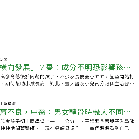
聲要聞
橫向發展」？醫：成分不明恐影響孩子
身高發育落後於同齡的孩子，不少家長便憂心忡忡，甚至開始打
訊，期待幫助小孩長高。對此，臺大醫院小兒內分泌科主治醫師
些轉骨方成分是在開脾胃，若小孩已經肥胖、體重過重，服用這
就會大開，導致「橫向發展」速度加快，而這容易引起性早熟、
，身高發育大受限制，反弄巧成拙。童怡靖解釋，在傳統中醫典
科.中醫精髓
育不良，中醫：男女轉骨時機大不同！
「轉骨方」，在台灣早期，很多孩子因營養不良、感染寄生蟲而
因此就有中醫師以不同藥材調配出「轉骨方」，有些開脾胃，有
，我家孩子卻比同學矮了一二十公分」，王媽媽拿著兒子入學健
高
蟲，各家配方、所用藥材不一樣，作用機轉也不同，不見得適用
心忡忡地問著醫師，「現在需轉骨嗎？」，每個媽媽看到自己的
材含天然荷爾蒙，也可能刺激性早熟加速、身高發育時間受壓
孩子還要矮時，總會擔心是不是發育不良，中醫師提醒，服用任
接受生長激素治療的孩子，並不建議使用轉骨方，以免效果受到