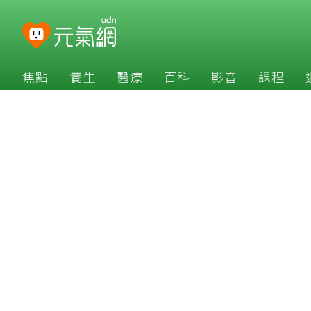
焦點
養生
醫療
百科
影音
課程