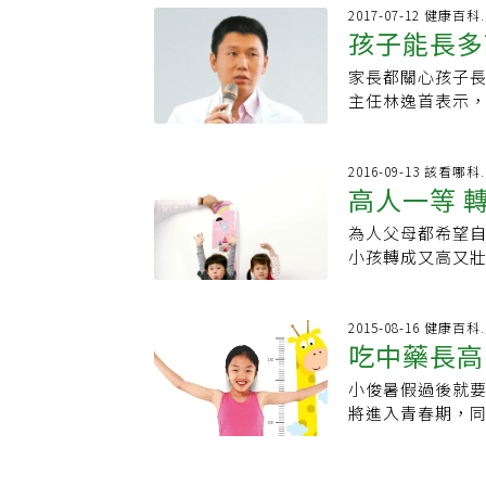
骨骼成長，女生
病問題，但發現
門診時常看到家長
過幾次回診，媽
2017-07-12 健康百科
熱。陳欣瑜建議
生成人身高大約1
孩子能長多
每周1、2瓶口服
也達到較佳的控
適。除了中醫轉骨
夠、睡眠充足，
懿容認為，「藥物
亦有更多人選擇
睡眠：睡眠時生長激素
比實際年齡超前
家長都關心孩子
子狀態給錯補品
藥？」藥局發藥
動：運動可以刺激生長板、
中藥改以減緩骨齡
主任林逸首表示
方式讓孩子食用
性藥材或有沒有
胰島素的分泌，而胰島素則
曲線從原本第三
診，接受第一次
進去為原則，每周
然的植物、動物
速合成性荷爾蒙而造成性早熟。 5.減少或避
青春期的孩子若身
會互相比較，因
茸、人蔘等補腎成
點。但由於有些
保持心情愉悅。
隨年齡增長卻往下
物；吃了不但沒
2016-09-13 該看哪
有補腎藥物成分
忌。但普遍來說
高人一等 
輯推薦 女中醫吳明珠保養血管祕方 不是吃中藥而是吃這個 冬天洗澡也別直沖熱
性平均身高160
荷爾蒙，孩子吃
不大。常見的動
水 醫師建議：先
童120公分以上
有的轉骨方標榜從
膠、鹿茸、冬蟲
為人父母都希望
加起來除以2，然
找中醫師看比較便
材有蔥、韮菜、
小孩轉成又高又
同一家庭兄弟姐妹
此時服用轉骨方才
湯、少腹逐瘀湯
方是轉甚麼骨？
力，那就是充足
現，家長最好能
湯、龜鹿二仙膠
以調養全身氣血
身高最常見的原因
骨板癒合，導致孩
植物性中藥有桑
頭，而是透過中
2015-08-16 健康百科
在健保規定下，
醫師也指出，男
吃中藥長高
肉桂、蛇床子、
醫書記載：「腎
合每天晚上11點
量也大；轉骨主
所代替的，例如
期，約10至19
法，每次跳300
小俊暑假過後就
就流鼻血，當然
與牡蠣用於治療
熟讓生長板提前
手搖飲料等、少
將進入青春期，
進成長，但如果
婦女症狀時，可
一般人仍可食用
洋蔘，未進入青
上一個頭；小俊
怎可能靠1瓶轉骨
長黃宗賢指出，
性胃腸炎等發炎
豆漿不要當水喝
骨方，幾個月下
因壓力大、睡不好
美醫學中心中醫
轉骨方男女有別
膠品，塑化劑含
院區中醫科醫師