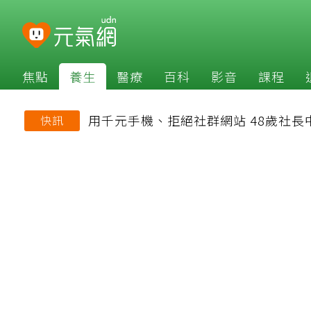
焦點
養生
醫療
百科
影音
課程
用千元手機、拒絕社群網站 48歲社
快訊