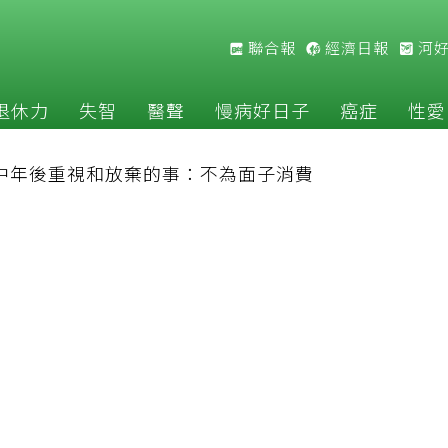
聯合報
經濟日報
河
退休力
失智
醫聲
慢病好日子
癌症
性愛
長中年後重視和放棄的事：不為面子消費