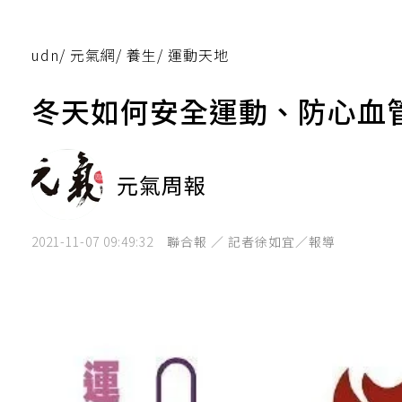
udn
/
元氣網
/
養生
/
運動天地
冬天如何安全運動、防心血
元氣周報
2021-11-07 09:49:32
聯合報 ／ 記者徐如宜／報導