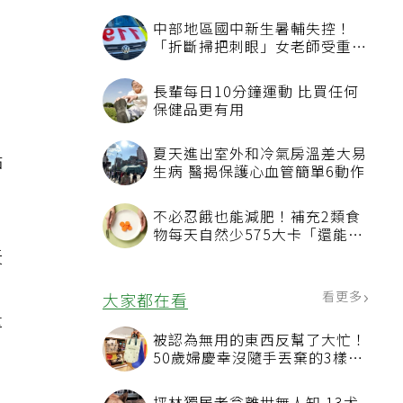
中部地區國中新生暑輔失控！
「折斷掃把刺眼」女老師受重傷
恐失明
長輩每日10分鐘運動 比買任何
保健品更有用
夏天進出室外和冷氣房溫差大易
點
生病 醫揭保護心血管簡單6動作
不必忍餓也能減肥！補充2類食
物每天自然少575大卡「還能吃
飽飽的」
天
運
看更多
大家都在看
量
被認為無用的東西反幫了大忙！
50歲婦慶幸沒隨手丟棄的3樣物
品