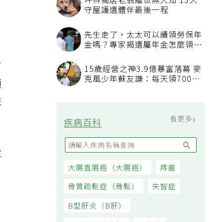
坪林獨居老翁離世無人知 13犬
守屋護遺體伴最後一程
先生走了，太太可以續領勞保年
金嗎？專家揭遺屬年金怎麼領，
看順位還要看資格
有
15歲經營之神3.9億暴富落幕 麥
克風少年蘇友謙：每天領700元
類
過日子
性
看更多
疾病百科
意
大腸直腸癌（大腸癌）
痔瘡
於
骨質疏鬆症（骨鬆）
失智症
B型肝炎（B肝）