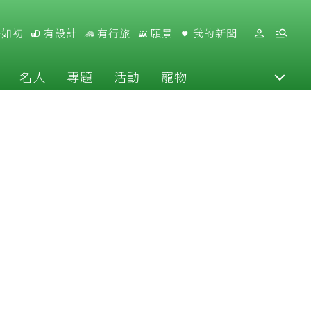
好如初
有設計
有行旅
願景
我的新聞
名人
專題
活動
寵物