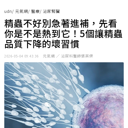
udn
/
元氣網
/
醫療
/
泌尿腎臟
精蟲不好別急著進補，先看
你是不是熱到它！5個讓精蟲
品質下降的壞習慣
元氣網 ／ 泌尿科醫師張英傑
2026-05-04 09:43:36