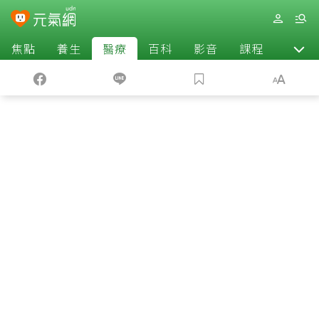
焦點
養生
醫療
百科
影音
課程
退休