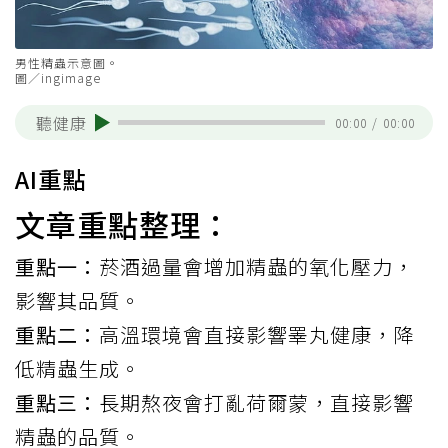
男性精蟲示意圖。
圖／ingimage
聽健康
00:00
/
00:00
AI重點
文章重點整理：
重點一：
菸酒過量會增加精蟲的氧化壓力，
影響其品質。
重點二：
高溫環境會直接影響睪丸健康，降
低精蟲生成。
重點三：
長期熬夜會打亂荷爾蒙，直接影響
精蟲的品質。