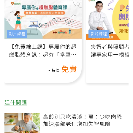
影片課程
影片課程
【免費線上課】專屬你的超
失智者與照顧者
燃脂體育課：超夯「拳擊有
讓專家用一根棍
氧」高壓族在家釋放壓力無
何逆轉退化大腦
免費
負擔
課）
特價
延伸閱讀
高齡別只吃清淡！醫：少吃肉恐
加速腦部老化增加失智風險