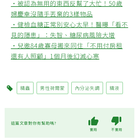
‧被認為無用的東西反幫了大忙！50歲
婦慶幸沒隨手丟棄的3樣物品
‧健檢血糖正常別安心太早！醫曝「看不
見的隱患」：失智、糖尿病風險大增
‧兒邀84歲寡母搬來同住「不用付房租
還有人照顧」1個月後幻滅心寒
精蟲
男性荷爾蒙
內分泌失調
精液
這篇文章對你有幫助嗎?
實用
不實用