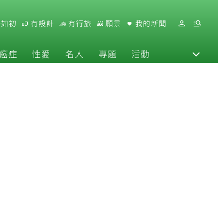
好如初
有設計
有行旅
願景
我的新聞
癌症
性愛
名人
專題
活動