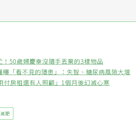
的我超美
忙！50歲婦慶幸沒隨手丟棄的3樣物品
醫曝「看不見的隱患」：失智、糖尿病風險大增
不用付房租還有人照顧」1個月後幻滅心寒
減肥