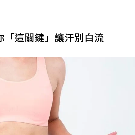
你「這關鍵」讓汗別白流