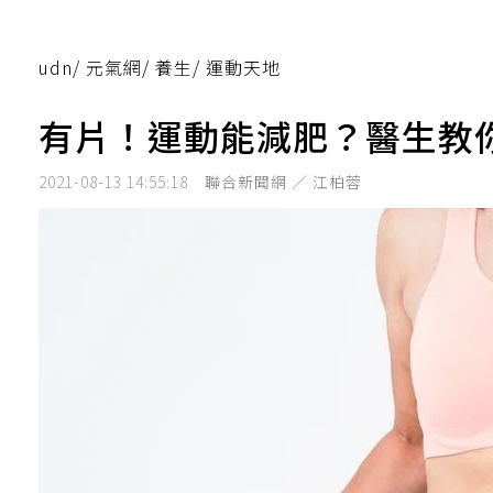
udn
/
元氣網
/
養生
/
運動天地
有片！運動能減肥？醫生教
2021-08-13 14:55:18
聯合新聞網 ／ 江柏蓉