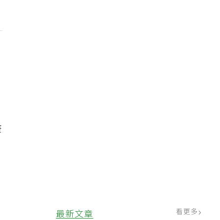
以
有
康
看更多
最新文章