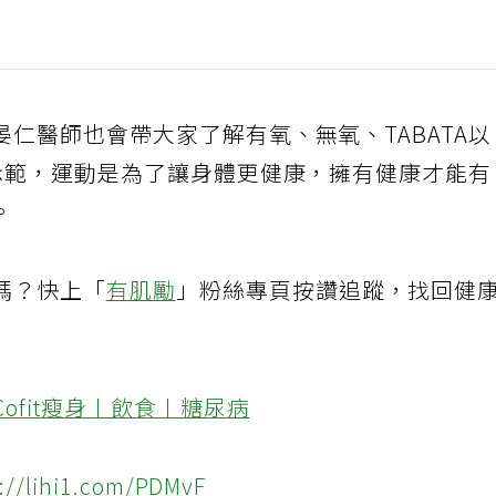
仁醫師也會帶大家了解有氧、無氧、TABATA
且示範，運動是為了讓身體更健康，擁有健康才能
。
嗎？快上「
有肌勵
」粉絲專頁按讚追蹤，找回健
Cofit瘦身〡飲食〡糖尿病