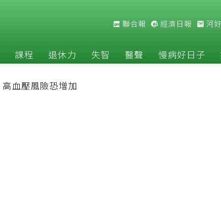
聯合報
經濟日報
河
課程
退休力
失智
醫聲
慢病好日子
，高血壓風險恐增加