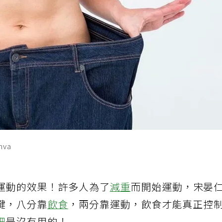
va
運動的效果！許多人為了
減重
而開始運動，宋晏
鍵，八分靠
飲食
，兩分靠運動，飲食才能真正控