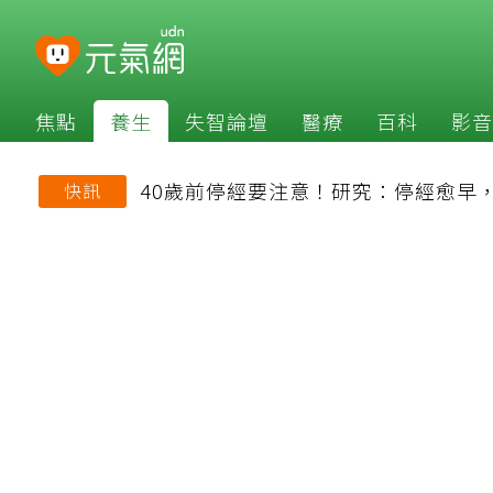
焦點
養生
失智論壇
醫療
百科
影音
40歲前停經要注意！研究：停經愈早
快訊