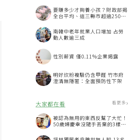
要賺多少才夠養小孩？財政部揭
全台平均、這三縣市超過250萬
元
南韓中老年就業人口增加 占勞
動人數逾三成
性別薪資 僅0.11%企業揭露
明好炊粉複驗仍含甲醛 竹市府
澄清無隱匿：全面預防性下架
看更多
大家都在看
被認為無用的東西反幫了大忙！
50歲婦慶幸沒隨手丟棄的3樣物
品