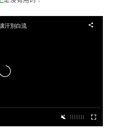
肥
是沒有用的！