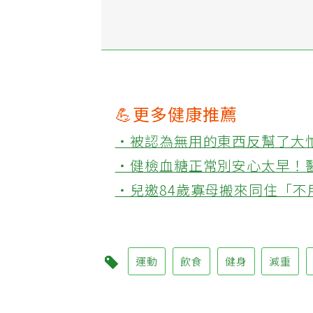
社團：女性專屬|健身
💪更多健康推薦
‧被認為無用的東西反幫了大
‧健檢血糖正常別安心太早！
‧兒邀84歲寡母搬來同住「
運動
飲食
健身
減重