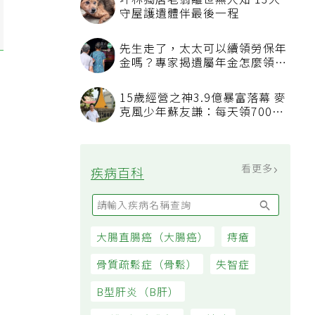
坪林獨居老翁離世無人知 13犬
守屋護遺體伴最後一程
先生走了，太太可以續領勞保年
金嗎？專家揭遺屬年金怎麼領，
看順位還要看資格
15歲經營之神3.9億暴富落幕 麥
克風少年蘇友謙：每天領700元
過日子
看更多
疾病百科
大腸直腸癌（大腸癌）
痔瘡
骨質疏鬆症（骨鬆）
失智症
B型肝炎（B肝）