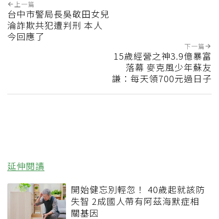
上一篇
台中市警局長吳敬田女兒
淪詐欺共犯遭判刑 本人
今回應了
下一篇
15歲經營之神3.9億暴富
落幕 麥克風少年蘇友
謙：每天領700元過日子
延伸閱讀
開始健忘別輕忽！ 40歲起就該防
失智 2成國人帶有阿茲海默症相
關基因