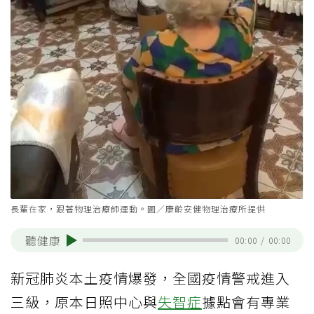
長輩在家，跟著物理治療師運動。圖／康齡安健物理治療所提供
聽健康
00:00
/
00:00
新冠肺炎本土疫情爆發，全國疫情警戒進入
三級，原本日照中心與
失智症
據點會有專業