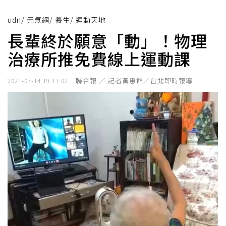
udn
/
元氣網
/
養生
/
運動天地
長輩終於願意「動」！物理
治療所推免費線上運動課
聯合報 ／ 記者黃惠群／台北即時報導
2021-07-14 19:11:02