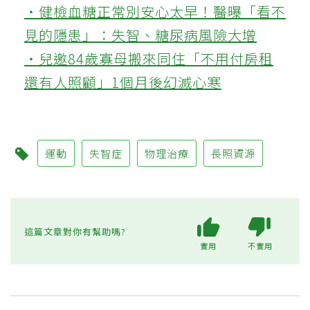
‧健檢血糖正常別安心太早！醫曝「看不
見的隱患」：失智、糖尿病風險大增
‧兒邀84歲寡母搬來同住「不用付房租
還有人照顧」1個月後幻滅心寒
運動
失智症
物理治療
長照資源
這篇文章對你有幫助嗎?
實用
不實用