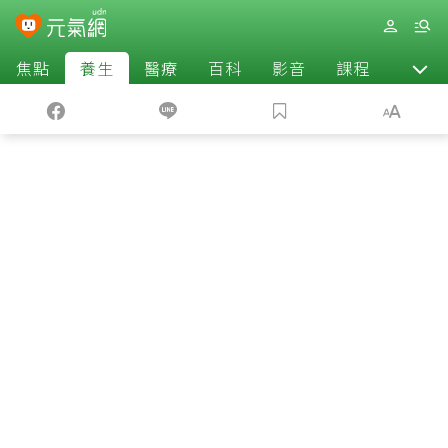
焦點
養生
醫療
百科
影音
課程
退休