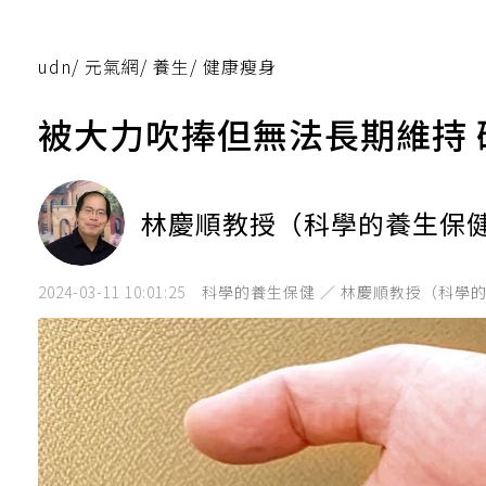
udn
/
元氣網
/
養生
/
健康瘦身
被大力吹捧但無法長期維持
林慶順教授（科學的養生保
2024-03-11 10:01:25
科學的養生保健 ／ 林慶順教授（科學