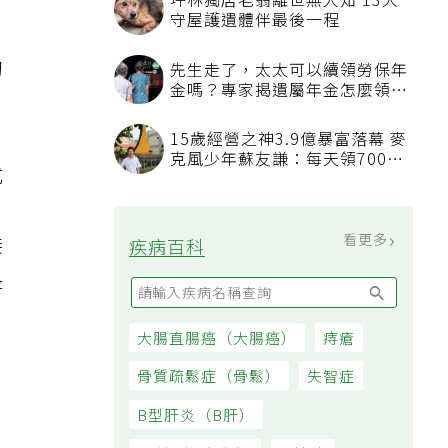
坪林獨居老翁離世無人知 13犬
守屋護遺體伴最後一程
另
初
先生走了，太太可以續領勞保年
金嗎？專家揭遺屬年金怎麼領，
看順位還要看資格
15歲經營之神3.9億暴富落幕 麥
克風少年蘇友謙：每天領700元
式
過日子
、
看更多
接
疾病百科
長
大腸直腸癌（大腸癌）
痔瘡
骨質疏鬆症（骨鬆）
失智症
B型肝炎（B肝）