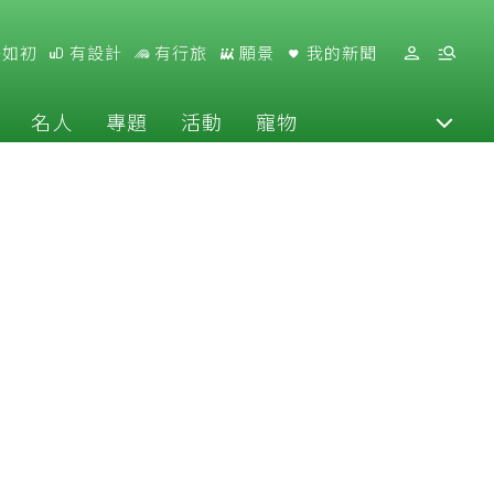
好如初
有設計
有行旅
願景
我的新聞
名人
專題
活動
寵物