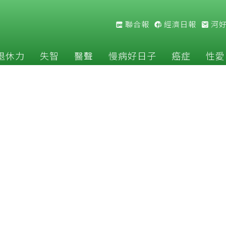
聯合報
經濟日報
河
退休力
失智
醫聲
慢病好日子
癌症
性愛