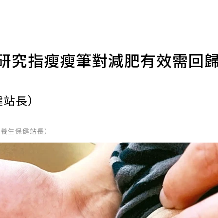
 研究指瘦瘦筆對減肥有效需回歸
健站長）
的養生保健站長）