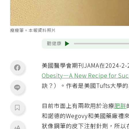
瘦瘦筆。本報資料照片
聽健康
美國醫學會期刊JAMA在2024-
Obesity—A New Recipe for Suc
訣？）。作者是美國Tufts大學的心臟科
目前市面上有兩款用於治療
肥胖
和諾德的Wegovy和美國藥廠禮來的M
狀像鋼筆的皮下注射針劑，所以