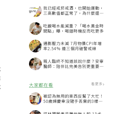
我已經戒菸戒酒，也開始運動，
三高數值都正常了，為什麼還不
能停藥？
受
吃飯喝水能減重？「喝水黃金時
間點」曝，喝錯時機反而吃更多
支
通膨壓力未減 7月物價CPI年增
率2.54% 連三個月破警戒線
親人臨終不知道該說什麼？安寧
醫師：陪伴比完美告別更重要，
成
4句話值得及早說出口
維
看更多
大家都在看
成
被認為無用的東西反幫了大忙！
50歲婦慶幸沒隨手丟棄的3樣物
品