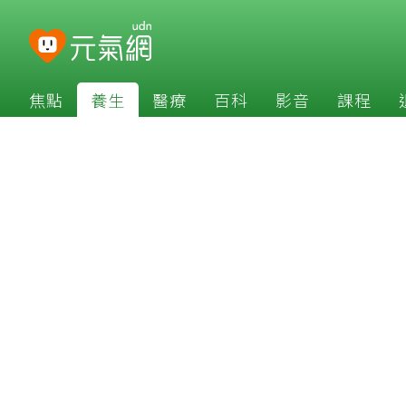
焦點
養生
醫療
百科
影音
課程