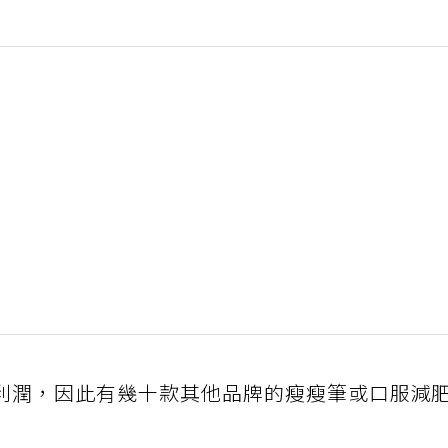
利潤，因此有幾十款其他品牌的瘦瘦筆或口服減