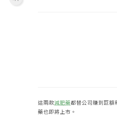
這兩款
減肥藥
都替公司賺到巨額
藥也即將上市。