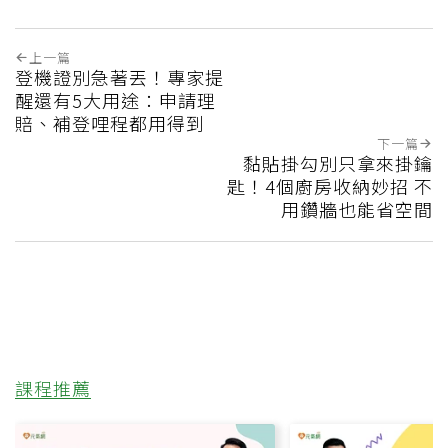
上一篇
登機證別急著丟！專家提
醒還有5大用途：申請理
賠、補登哩程都用得到
下一篇
黏貼掛勾別只拿來掛鑰
匙！4個廚房收納妙招 不
用鑽牆也能省空間
課程推薦