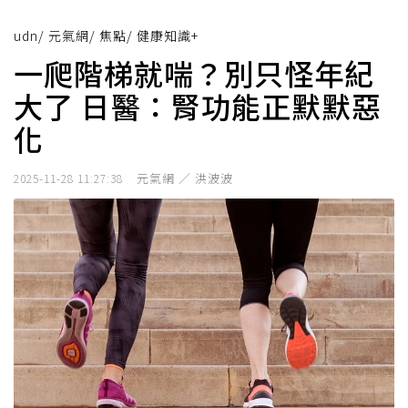
udn
/
元氣網
/
焦點
/
健康知識+
一爬階梯就喘？別只怪年紀
大了 日醫：腎功能正默默惡
化
元氣網 ／ 洪波波
2025-11-28 11:27:38