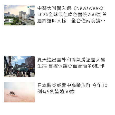
中醫大附醫入選《Newsweek》
2026全球最佳綠色醫院250強 首
屆評選即入榜 全台僅兩院獲
選 四葉績效指標居台灣最佳
夏天進出室外和冷氣房溫差大易
生病 醫揭保護心血管簡單6動作
日本腦炎威脅中高齡族群 今年10
例有9例皆逾50歲