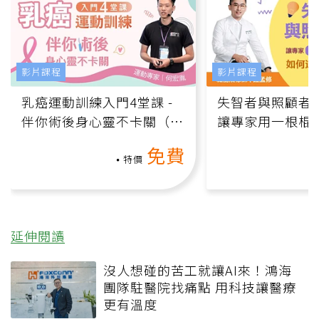
影片課程
影片課程
乳癌運動訓練入門4堂課 -
失智者與照顧者
伴你術後身心靈不卡關（線
讓專家用一根棍
上影音課）
何逆轉退化大腦
免費
課）
特價
延伸閱讀
沒人想碰的苦工就讓AI來！鴻海
團隊駐醫院找痛點 用科技讓醫療
更有溫度