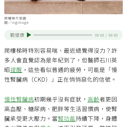
爬樓梯示意圖
圖／ingimage
聽健康
00:00
/
00:00
爬樓梯時特別容易喘、最近總覺得沒力？許
多人會直覺認為是年紀到了，但醫師石川英
昭
提醒
，這些看似普通的疲勞，可能是「慢
性腎臟病（CKD）」正在悄悄惡化的信號。
慢性腎臟病
初期幾乎沒有症狀，
高齡
者更因
高血壓、糖尿病、肥胖等生活習慣病，使腎
臟承受更大壓力。當
腎功能
持續下降，身體