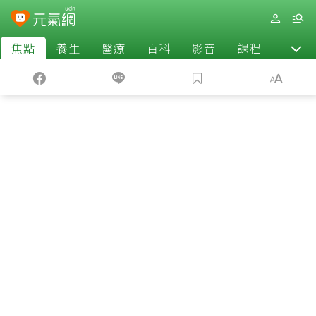
焦點
養生
醫療
百科
影音
課程
退休