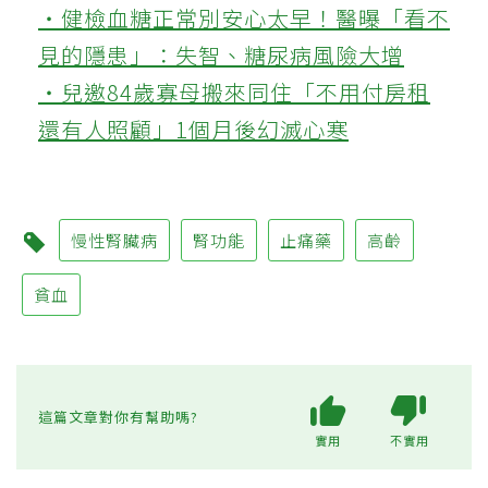
‧健檢血糖正常別安心太早！醫曝「看不
見的隱患」：失智、糖尿病風險大增
‧兒邀84歲寡母搬來同住「不用付房租
還有人照顧」1個月後幻滅心寒
慢性腎臟病
腎功能
止痛藥
高齡
貧血
這篇文章對你有幫助嗎?
實用
不實用