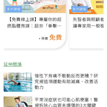
影片課程
影片課程
【免費線上課】專屬你的超
失智者與照顧者
燃脂體育課：超夯「拳擊有
讓專家用一根棍
氧」高壓族在家釋放壓力無
何逆轉退化大腦
免費
負擔
課）
特價
延伸閱讀
慢性下背痛不敢動反而更糟？研
究揭這項運動有助減痛、改善活
動力
平常沒症狀也可能心肌梗塞！醫
揭拆除心血管未爆彈的3大關鍵