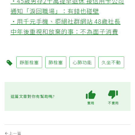
‧45歲男存2千萬提早退休 接信用卡公司
通知「淚回職場」：有錢也碰壁
‧用千元手機、拒絕社群網站 48歲社長
中年後重視和放棄的事：不為面子消費
靜脈栓塞
肺栓塞
心肺功能
久坐不動
這篇文章對你有幫助嗎?
實用
不實用
上一篇