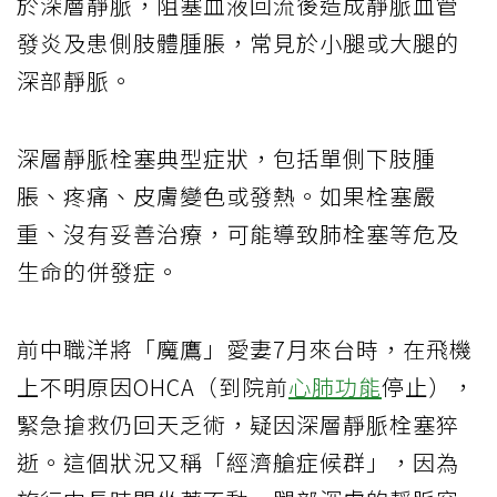
於深層靜脈，阻塞血液回流後造成靜脈血管
發炎及患側肢體腫脹，常見於小腿或大腿的
深部靜脈。
深層靜脈栓塞典型症狀，包括單側下肢腫
脹、疼痛、皮膚變色或發熱。如果栓塞嚴
重、沒有妥善治療，可能導致肺栓塞等危及
生命的併發症。
前中職洋將「魔鷹」愛妻7月來台時，在飛機
上不明原因OHCA（到院前
心肺功能
停止），
緊急搶救仍回天乏術，疑因深層靜脈栓塞猝
逝。這個狀況又稱「經濟艙症候群」，因為