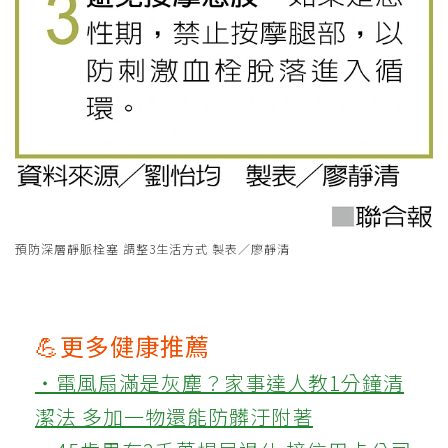
預防深層靜脈栓塞 調整3生活方式 製表／廖靜清
💪更多健康推薦
‧電風扇滿是灰塵？家事達人教1分鐘清
潔法 多加一物還能防髒汙附著