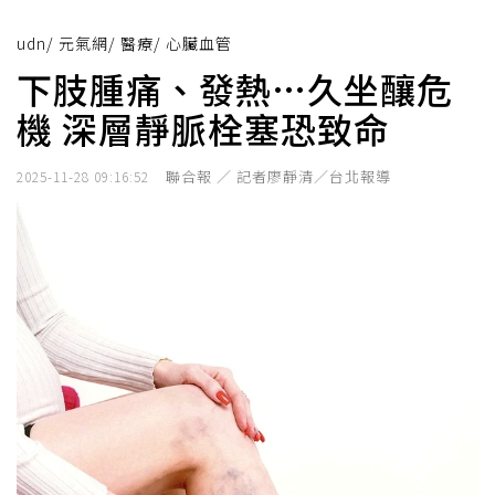
udn
/
元氣網
/
醫療
/
心臟血管
下肢腫痛、發熱…久坐釀危
機 深層靜脈栓塞恐致命
聯合報 ／ 記者廖靜清／台北報導
2025-11-28 09:16:52