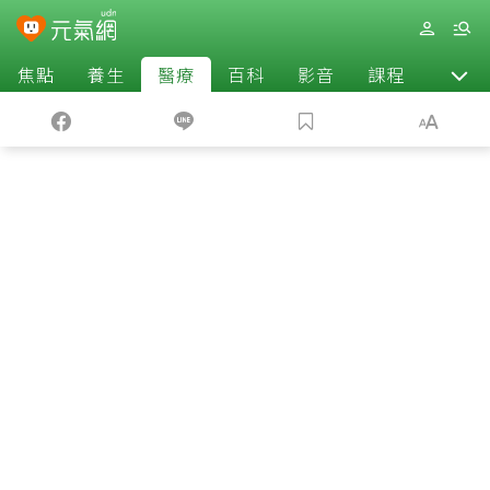
焦點
養生
醫療
百科
影音
課程
退休