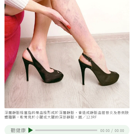
深層靜脈栓塞指的是血栓形成於深層靜脈，會造成靜脈血管發炎及患側肢
體腫脹，較常見於小腿或大腿的深部靜脈。圖／123RF
聽健康
00:00
/
00:00