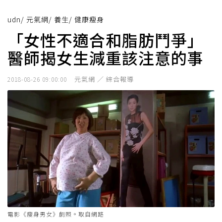
udn
/
元氣網
/
養生
/
健康瘦身
「女性不適合和脂肪鬥爭」
醫師揭女生減重該注意的事
元氣網 ／ 綜合報導
2018-08-26 09:00:00
電影《瘦身男女》劇照。取自網路