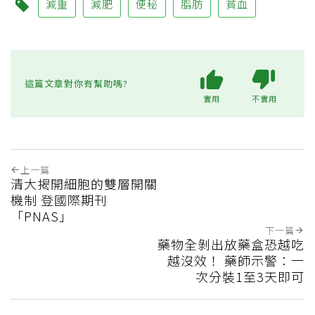
減重
減肥
便秘
脂肪
貧血
這篇文章對你有幫助嗎?
實用
不實用
上一篇
清大揭開細胞的雙層開關
機制 登國際期刊
「PNAS」
下一篇
藥物全剝出放藥盒恐越吃
越沒效！ 藥師示警：一
次分裝1至3天即可