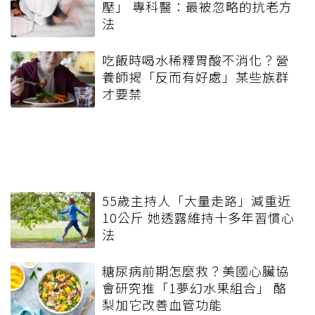
壓」 專科醫：最被忽略的抗老方
法
吃飯時喝水稀釋胃酸不消化？營
養師揭「反而有好處」某些族群
才要禁
55歲主持人「大量走路」減重近
10公斤 她透露維持十多年習慣心
法
糖尿病前期怎麼救？美國心臟協
會研究推「1夢幻水果組合」 酪
梨加它改善血管功能