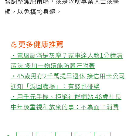
緊調整減肥策略，或是求助專業人士或醫
師，以免搞垮身體。
💪更多健康推薦
‧電風扇滿是灰塵？家事達人教1分鐘清
潔法 多加一物還能防髒汙附著
‧45歲男存2千萬提早退休 接信用卡公司
通知「淚回職場」：有錢也碰壁
‧用千元手機、拒絕社群網站 48歲社長
中年後重視和放棄的事：不為面子消費