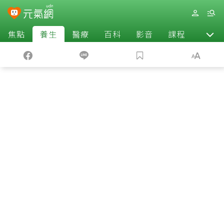
焦點
養生
醫療
百科
影音
課程
退休