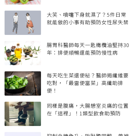
大笑、噴嚏下身就濕了？5件日常
就能做的小事有助預防女性尿失禁
腸胃科醫師每天一匙橄欖油堅持30
年：排便順暢還能預防慢性病
每天吃生菜還便秘？醫師揭纖維要
吃對，「最雷便當菜」高纖助排
便！
同樣是腹痛，大腸憩室炎痛的位置
在「這裡」！1類型飲食助預防
抑制血糖急升、吸附膽固醇…曾被