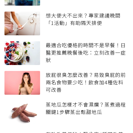
想大便大不出來？專家建議晚間
「1活動」有助隔天排便
最適合吃優格的時間不是早餐！日
醫更推薦晚餐後吃：立刻改善一症
狀
放屁很臭怎麼改善？易致臭屁的前
兩名食物要少吃！飲食加4種佐料
可改善
蒸地瓜怎樣才不會濕爛？蒸煮過程
關鍵1步驟蒸出鬆甜地瓜