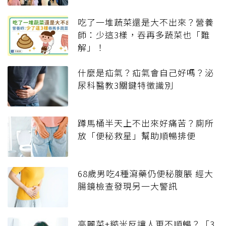
吃了一堆蔬菜還是大不出來？營養
師：少這3樣，吞再多蔬菜也「難
解」！
什麼是疝氣？疝氣會自己好嗎？泌
尿科醫教3關鍵特徵識別
蹲馬桶半天上不出來好痛苦？廁所
放「便秘救星」幫助順暢排便
68歲男吃4種瀉藥仍便秘腹脹 經大
腸鏡檢查發現另一大警訊
高麗菜+糙米反讓人更不順暢？「3