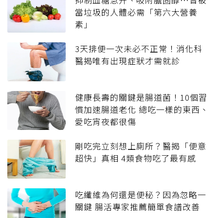
當垃圾的人體必需「第六大營養
素」
3天排便一次未必不正常！消化科
醫揭唯有出現症狀才需就診
健康長壽的關鍵是腸道菌！10個習
慣加速腸道老化 總吃一樣的東西、
愛吃宵夜都很傷
剛吃完立刻想上廁所？醫揭「便意
超快」真相 4類食物吃了最有感
吃纖維為何還是便秘？因為忽略一
關鍵 腸活專家推薦簡單食譜改善