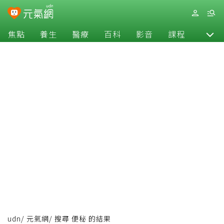
焦點
養生
醫療
百科
影音
課程
退休
udn
/
元氣網
/
搜尋 便秘 的結果