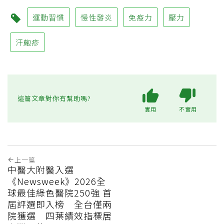
運動習慣
慢性發炎
免疫力
壓力
汗皰疹
這篇文章對你有幫助嗎?
實用
不實用
上一篇
中醫大附醫入選
《Newsweek》2026全
球最佳綠色醫院250強 首
屆評選即入榜 全台僅兩
院獲選 四葉績效指標居