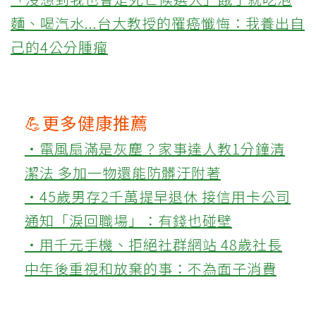
麵、喝汽水...台大教授的罹癌懺悔：我養出自
己的4公分腫瘤
💪更多健康推薦
‧電風扇滿是灰塵？家事達人教1分鐘清
潔法 多加一物還能防髒汙附著
‧45歲男存2千萬提早退休 接信用卡公司
通知「淚回職場」：有錢也碰壁
‧用千元手機、拒絕社群網站 48歲社長
中年後重視和放棄的事：不為面子消費