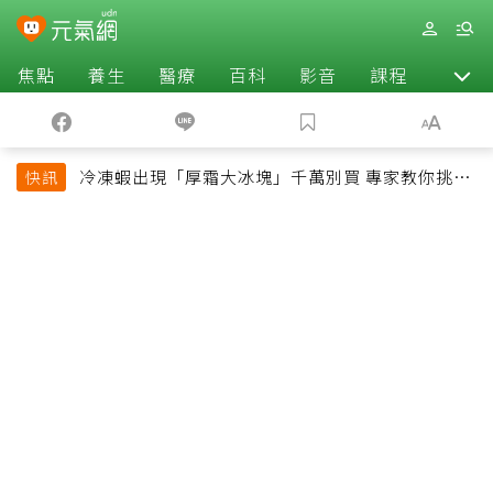
焦點
養生
醫療
百科
影音
課程
退休
冷凍蝦出現「厚霜大冰塊」千萬別買 專家教你挑出
快訊
緊實鮮甜蝦子