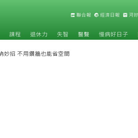
聯合報
經濟日報
河
課程
退休力
失智
醫聲
慢病好日子
納妙招 不用鑽牆也能省空間