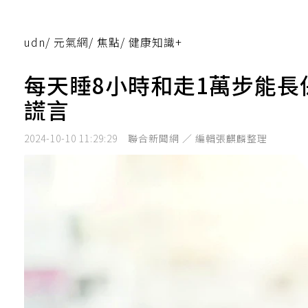
udn
/
元氣網
/
焦點
/
健康知識+
每天睡8小時和走1萬步能
謊言
2024-10-10 11:29:29
聯合新聞網 ／ 編輯張麒麟整理