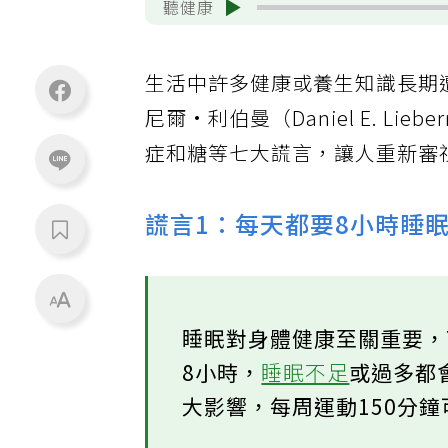
聽健康
生活中許多健康或養生知識長期
尼爾·利伯曼（Daniel E. Li
症和糖等七大謊言，讓人重新審
謊言1：每天都要8小時睡
睡眠對身體健康至關重要，
8小時，
睡眠不足
或過多都
大影響，每周運動150分