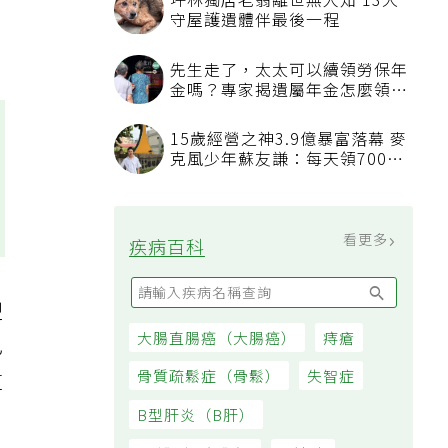
坪林獨居老翁離世無人知 13犬
守屋護遺體伴最後一程
先生走了，太太可以續領勞保年
金嗎？專家揭遺屬年金怎麼領，
看順位還要看資格
15歲經營之神3.9億暴富落幕 麥
克風少年蘇友謙：每天領700元
過日子
看更多
疾病百科
型
大腸直腸癌（大腸癌）
痔瘡
己
骨質疏鬆症（骨鬆）
失智症
這
B型肝炎（B肝）