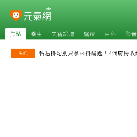
焦點
養生
失智論壇
醫療
百科
影音
黏貼掛勾別只拿來掛鑰匙！4個廚房收
快訊