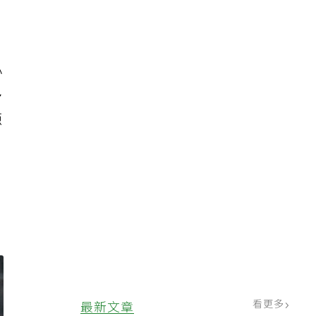
小
多
源
。
看更多
最新文章