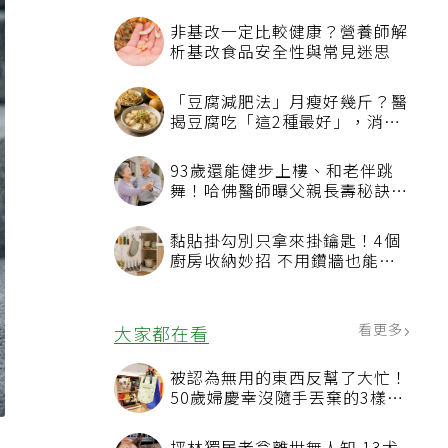
非基改一定比較健康？營養師解
析基改食品安全性與常見迷思
「豆腐減肥法」月瘦好幾斤？醫
揭豆腐吃「這2種最好」，消脹
氣有妙招
93歲還能健步上樓、和老伴跳
舞！哈佛醫師曝父親長壽秘訣：
沒吃保健品也不追養生潮
黏貼掛勾別只拿來掛鑰匙！4個
廚房收納妙招 不用鑽牆也能省
空間
看更多
大家都在看
被認為無用的東西反幫了大忙！
50歲婦慶幸沒隨手丟棄的3樣物
品