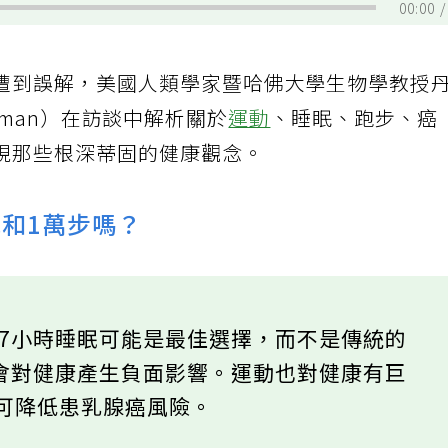
00:00
遭到誤解，美國人類學家暨哈佛大學生物學教授
eberman）在訪談中解析關於
運動
、睡眠、跑步、癌
視那些根深蒂固的健康觀念。
眠和1萬步嗎？
7小時睡眠可能是最佳選擇，而不是傳統的
會對健康產生負面影響。運動也對健康有巨
鐘可降低患乳腺癌風險。