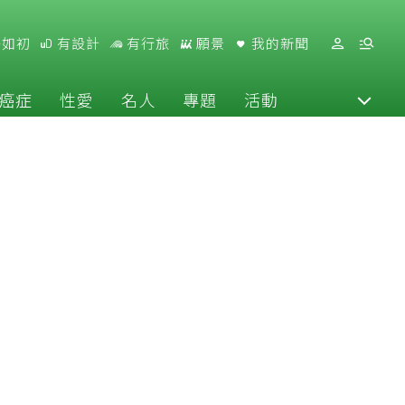
好如初
有設計
有行旅
願景
我的新聞
癌症
性愛
名人
專題
活動