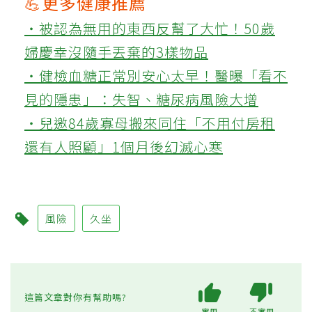
💪更多健康推薦
‧被認為無用的東西反幫了大忙！50歲
婦慶幸沒隨手丟棄的3樣物品
‧健檢血糖正常別安心太早！醫曝「看不
見的隱患」：失智、糖尿病風險大增
‧兒邀84歲寡母搬來同住「不用付房租
還有人照顧」1個月後幻滅心寒
風險
久坐
這篇文章對你有幫助嗎?
實用
不實用