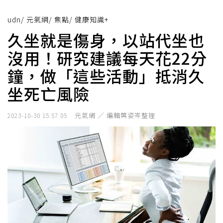
udn
/
元氣網
/
焦點
/
健康知識+
久坐就是傷身，以站代坐也
沒用！研究建議每天花22分
鐘，做「這些活動」抵消久
坐死亡風險
元氣網 ／ 編輯葉姿岑整理
2023-10-30 15:57:05