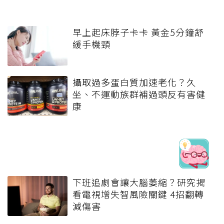
早上起床脖子卡卡 黃金5分鐘舒
緩手機頸
攝取過多蛋白質加速老化？久
坐、不運動族群補過頭反有害健
康
下班追劇會讓大腦萎縮？研究揭
看電視增失智風險關鍵 4招翻轉
減傷害