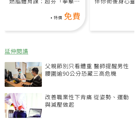
燃脂體育課：超夯「拳擊有
伴你術後身心靈
氧」高壓族在家釋放壓力無
上影音課）
免費
負擔
特價
延伸閱讀
父親節別只看體重 醫師提醒男性
腰圍逾90公分恐藏三高危機
改善職業性下背痛 從姿勢、運動
與減壓做起