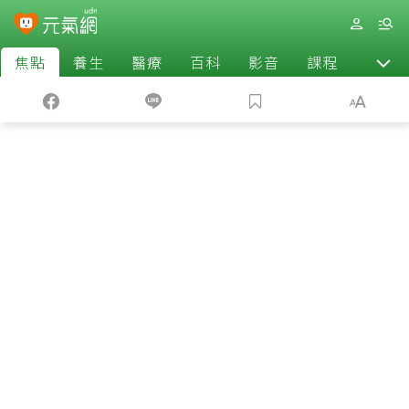
焦點
養生
醫療
百科
影音
課程
退休