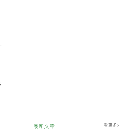
種
代
看更多
最新文章