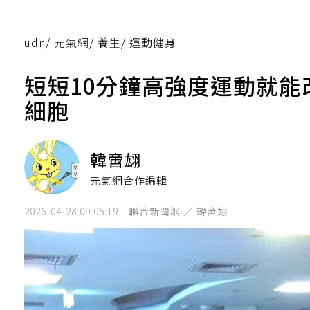
udn
/
元氣網
/
養生
/
運動健身
短短10分鐘高強度運動就
細胞
韓啻翃
元氣網合作編輯
2026-04-28 09:05:19
聯合新聞網 ／ 韓啻翃