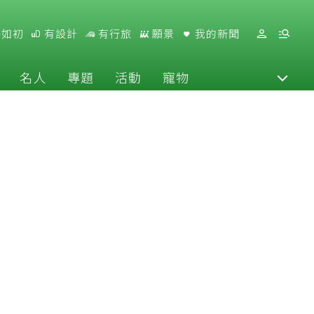
好如初
有設計
有行旅
願景
我的新聞
名人
專題
活動
寵物