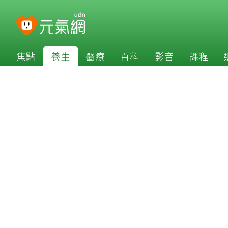
焦點
養生
醫療
百科
影音
課程