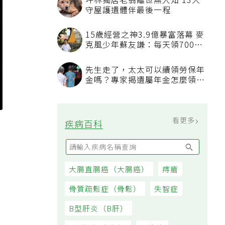
坪林獨居老翁離世無人知 13犬
守屋護遺體伴最後一程
15歲經營之神3.9億暴富落幕 麥
克風少年蘇友謙：每天領700元
過日子
先生走了，太太可以續領勞保年
金嗎？專家揭遺屬年金怎麼領，
看順位還要看資格
看更多
疾病百科
大腸直腸癌（大腸癌）
痔瘡
骨質疏鬆症（骨鬆）
失智症
B型肝炎（B肝）