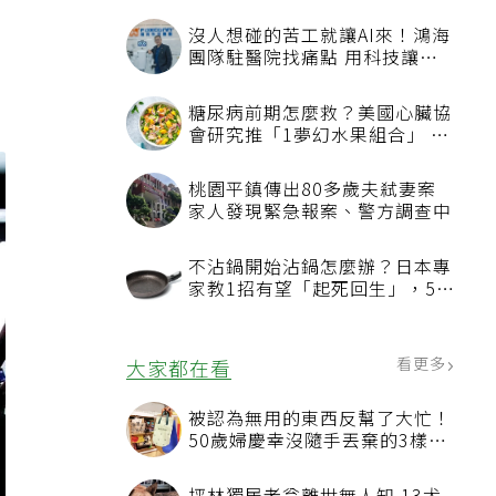
沒人想碰的苦工就讓AI來！鴻海
團隊駐醫院找痛點 用科技讓醫
療更有溫度
糖尿病前期怎麼救？美國心臟協
會研究推「1夢幻水果組合」 酪
梨加它改善血管功能
桃園平鎮傳出80多歲夫弒妻案
家人發現緊急報案、警方調查中
不沾鍋開始沾鍋怎麼辦？日本專
家教1招有望「起死回生」，5情
況該換新
看更多
大家都在看
被認為無用的東西反幫了大忙！
50歲婦慶幸沒隨手丟棄的3樣物
品