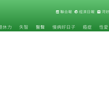
聯合報
經濟日報
河
退休力
失智
醫聲
慢病好日子
癌症
性愛