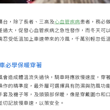
襲台，除了長者、三高及
心血管疾病
患者，務必
差過大，促發心血管疾病之急性發作，而冬天可
需忍受低溫加上車速帶來的冷風，千萬別輕忽低
車必學保暖穿著
風會造成體溫流失過快，騎車時應放慢速度，穿
操作的精準度，最外層可選擇具有防濕與防風功
手套及襪子等，及頭頸部保暖，像是穿戴圍巾和
並切記放慢車速，以策安全。