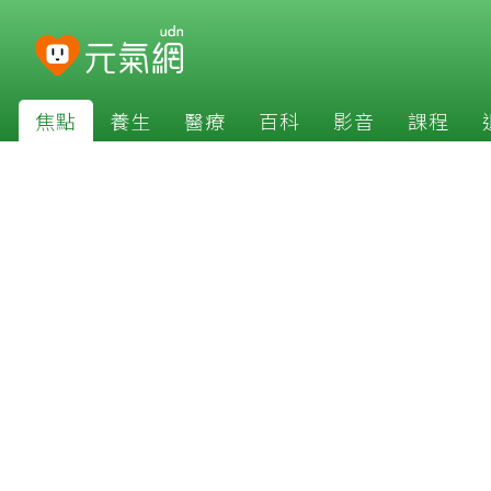
焦點
養生
醫療
百科
影音
課程