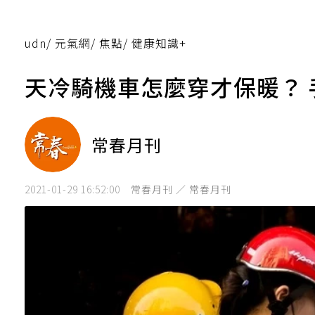
udn
/
元氣網
/
焦點
/
健康知識+
天冷騎機車怎麼穿才保暖？
常春月刊
2021-01-29 16:52:00
常春月刊 ／ 常春月刊