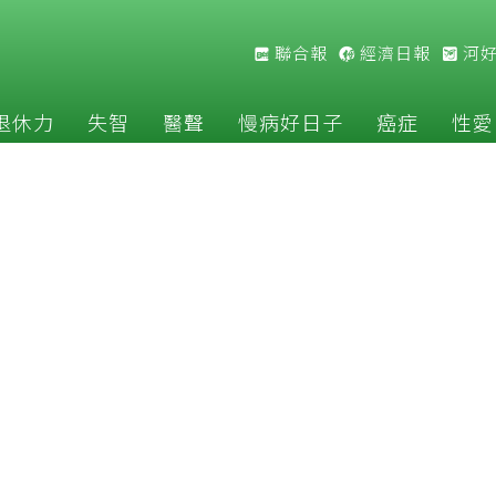
聯合報
經濟日報
河
退休力
失智
醫聲
慢病好日子
癌症
性愛