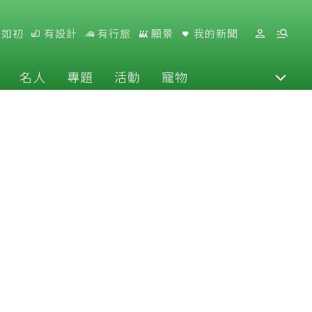
好如初
有設計
有行旅
願景
我的新聞
名人
專題
活動
寵物