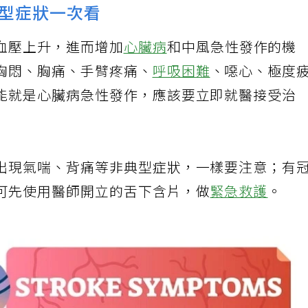
型症狀一次看
血壓上升，進而增加
心臟病
和中風急性發作的機
胸悶、胸痛、手臂疼痛、
呼吸困難
、噁心、極度
能就是心臟病急性發作，應該要立即就醫接受治
出現氣喘、背痛等非典型症狀，一樣要注意；有
可先使用醫師開立的舌下含片，做
緊急救護
。