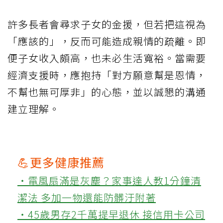
許多長者會尋求子女的金援，但若把這視為
「應該的」，反而可能造成親情的疏離。即
便子女收入頗高，也未必生活寬裕。當需要
經濟支援時，應抱持「對方願意幫是恩情，
不幫也無可厚非」的心態，並以誠懇的溝通
建立理解。
💪更多健康推薦
‧電風扇滿是灰塵？家事達人教1分鐘清
潔法 多加一物還能防髒汙附著
‧45歲男存2千萬提早退休 接信用卡公司