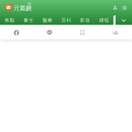
焦點
養生
醫療
百科
影音
課程
退休