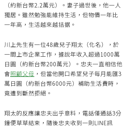
（約新台幣2.2萬元）。妻子過世後，他一人
獨居。雖然勉強能維持生活，但物價一年比
一年高，生活越來越拮据。
川上先生有一位48歲兒子翔太（化名），於
一間上市企業工作，據說年收入超過1000萬
日圓（約新台幣200萬元）。忠夫一直相信他
會
照顧父母
，但當他開口希望兒子每月能匯3
萬日圓（約新台幣6000元）補助生活費時，
竟遭到斷然拒絕。
翔太的反應讓忠夫出乎意料，電話僅通話3分
鐘便草草結束，隨後忠夫收到一則LINE訊