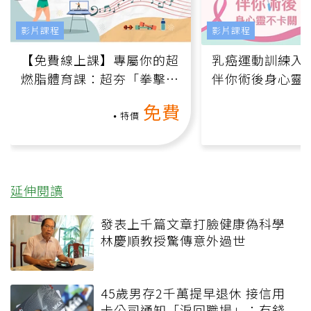
影片課程
影片課程
【免費線上課】專屬你的超
乳癌運動訓練入門
燃脂體育課：超夯「拳擊有
伴你術後身心靈
氧」高壓族在家釋放壓力無
上影音課）
免費
負擔
特價
延伸閱讀
發表上千篇文章打臉健康偽科學
林慶順教授驚傳意外過世
45歲男存2千萬提早退休 接信用
卡公司通知「淚回職場」：有錢