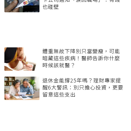
也碰壁
體重無故下降別只當變瘦，可能
暗藏這些疾病！醫師告訴你什麼
時候該就醫？
退休金能撐25年嗎？理財專家提
醒6大警訊：別只擔心投資，更要
留意這些支出