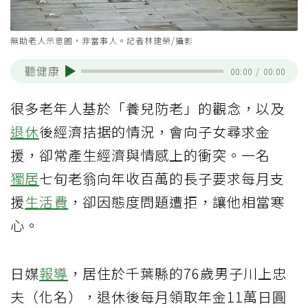
無助老人示意圖，非當事人。記者林建榮/攝影
聽健康
00:00
/
00:00
很多老年人基於「養兒防老」的觀念，以及
退休
後經濟拮据的情況，會向子女尋求金
援，卻常產生經濟與情感上的衝突。一名
獨居
七旬老翁向年收百萬的長子要求每月支
援
生活費
，卻因態度問題遭拒，讓他相當寒
心。
日媒
報導
，居住於千葉縣的76歲男子川上忠
夫（化名），退休後每月領取年金11萬日圓