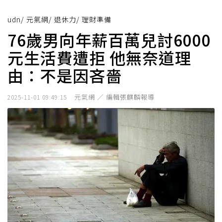
udn
/
元氣網
/
退休力
/
理財準備
76歲男向年薪百萬兒討6000
元生活費遭拒 他無奈道理
由：不是因吝嗇
元氣網 ／ 編輯張麒麟報導
2025-11-01 09:49:15