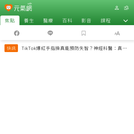
焦點
養生
醫療
百科
影音
課程
退休
TikTok爆紅手指操真能預防失智？神經科醫：真正
快訊
該做的是4件事