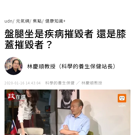
udn
/
元氣網
/
焦點
/
健康知識+
盤腿坐是疾病摧毀者 還是膝
蓋摧毀者？
林慶順教授（科學的養生保健站長）
科學的養生保健 ／ 林慶順教授
2020-01-16 14:43:04