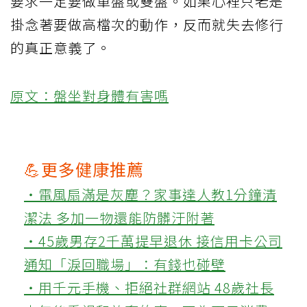
要求一定要做單盤或雙盤。如果心裡只老是
掛念著要做高檔次的動作，反而就失去修行
的真正意義了。
原文：盤坐對身體有害嗎
💪更多健康推薦
‧電風扇滿是灰塵？家事達人教1分鐘清
潔法 多加一物還能防髒汙附著
‧45歲男存2千萬提早退休 接信用卡公司
通知「淚回職場」：有錢也碰壁
‧用千元手機、拒絕社群網站 48歲社長