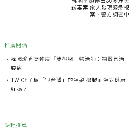
桃園平鎮傳出80多歲夫
弒妻案 家人發現緊急報
案、警方調查中
推薦閱讀
•
韓國瑜秀高難度「雙盤腿」物治師：補腎氣治
腰痛
•
TWICE子瑜「很台灣」的坐姿 盤腿而坐對健康
好嗎？
課程推薦