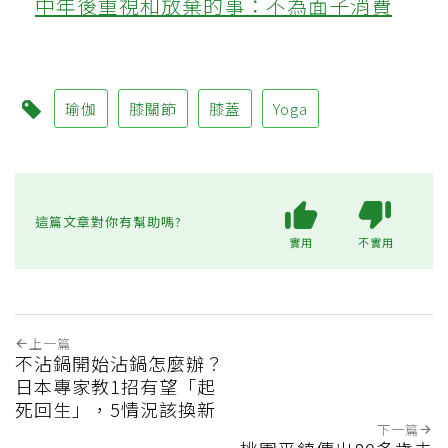
中年後重視和放棄的事：不為面子消費
瑜伽
膝關節
膝蓋
Yoga
這篇文章對你有幫助嗎?
實用
不實用
上一篇
不沾鍋開始沾鍋怎麼辦？
日本專家教1招有望「起
死回生」，5情況該換新
下一篇