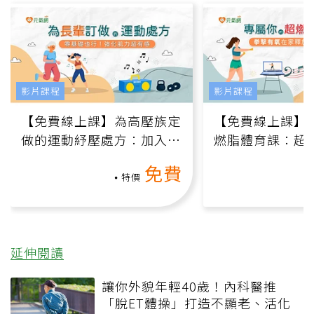
影片課程
影片課程
【免費線上課】為高壓族定
【免費線上課】
做的運動紓壓處方：加入行
燃脂體育課：超
動、增肌、互動元素，0基
氧」高壓族在家
免費
礎也能做！
負擔
特價
延伸閱讀
讓你外貌年輕40歲！內科醫推
「脫ET體操」打造不顯老、活化