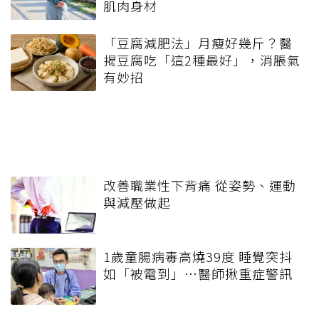
肌肉身材
「豆腐減肥法」月瘦好幾斤？醫
揭豆腐吃「這2種最好」，消脹氣
有妙招
改善職業性下背痛 從姿勢、運動
與減壓做起
1歲童腸病毒高燒39度 睡覺突抖
如「被電到」…醫師揪重症警訊