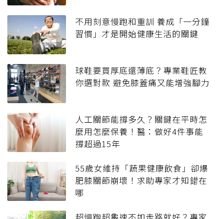
不用刻意慢跑和重訓 養成「一分鐘
習慣」才是開始健康生活的關鍵
球鞋要買厚底還薄底？專業鞋匠教
你選對款 避免膝蓋痛又能增強腳力
人工關節能撐多久？關鍵在平時怎
麼用怎麼保養！醫：做好4件事能
撐超過15年
55歲女維持「蔬果健康飲食」卻爆
肥膝關節崩壞！求助專家才知錯在
哪
超慢跑超龜速不如走路就好？專家