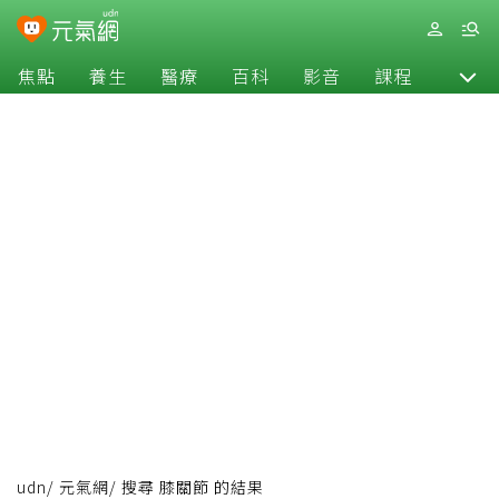
焦點
養生
醫療
百科
影音
課程
退休
udn
/
元氣網
/
搜尋 膝關節 的結果