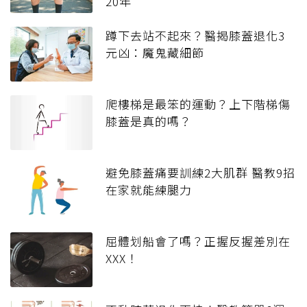
20年
蹲下去站不起來？醫揭膝蓋退化3
元凶：魔鬼藏細節
爬樓梯是最笨的運動？上下階梯傷
膝蓋是真的嗎？
避免膝蓋痛要訓練2大肌群 醫教9招
在家就能練腿力
屈體划船會了嗎？正握反握差別在
XXX！