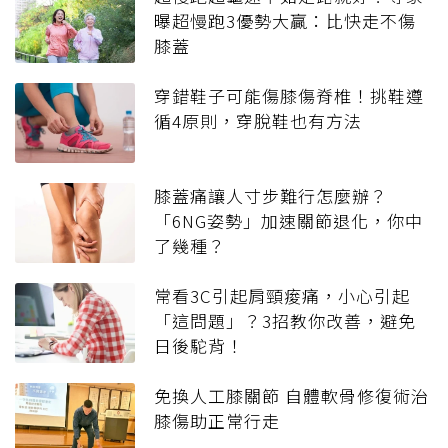
曝超慢跑3優勢大贏：比快走不傷
膝蓋
穿錯鞋子可能傷膝傷脊椎！挑鞋遵
循4原則，穿脫鞋也有方法
膝蓋痛讓人寸步難行怎麼辦？
「6NG姿勢」加速關節退化，你中
了幾種？
常看3C引起肩頸痠痛，小心引起
「這問題」？3招教你改善，避免
日後駝背！
免換人工膝關節 自體軟骨修復術治
膝傷助正常行走