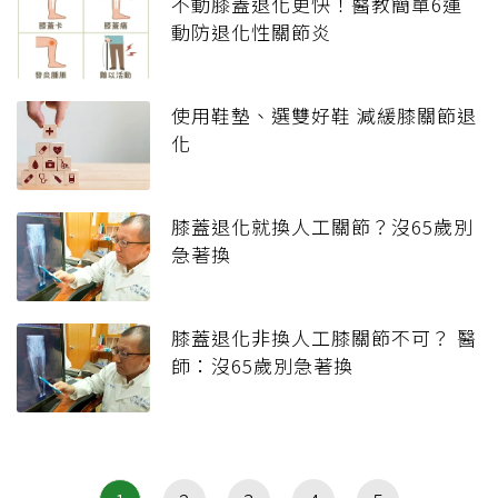
不動膝蓋退化更快！醫教簡單6運
動防退化性關節炎
使用鞋墊、選雙好鞋 減緩膝關節退
化
膝蓋退化就換人工關節？沒65歲別
急著換
膝蓋退化非換人工膝關節不可？ 醫
師：沒65歲別急著換