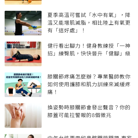
夏季高溫可嘗試「水中有氧」，降
溫又能增肌減脂，相比陸上有氧更
有「這好處」！
健行看出腳力！健身教練授「一神
招」練臀肌，快快晉升「健腳」級
膝關節疼痛怎麼辦？專業醫師教你
如何使用護膝和肌力訓練來減緩疼
痛！
換姿勢時膝關節會發出聲音？你的
膝蓋可能拉警報的8個徵兆
中年女性更需留意髖關節問題 專家