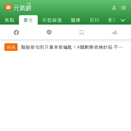
焦點
養生
失智論壇
醫療
百科
影音
黏貼掛勾別只拿來掛鑰匙！4個廚房收納妙招 不用
快訊
鑽牆也能省空間