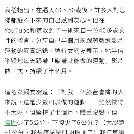
高稻指出，在邁入40、50歲後，許多人對怎
樣都瘦不下來的自己感到灰心。他在
YouTube頻道收到了一則來自一位40多歲女
性的留言，分享自己半個月來跟著教練影片
運動的真實紀錄。這位女網友表示，她半信
半疑地每天跟著「躺著就能做的運動」影片
做一次，持續了半個月。
這名女網友寫道：「對我一個膝蓋會痛的人
來說，這是少數可以做的運動……雖然做得
不太好，但堅持了半個月。體重沒變，但
腰圍
少了5公分、下腹少了6公分？（大腿還
+1公分，我想應該是肌肉增加了）我打算繼