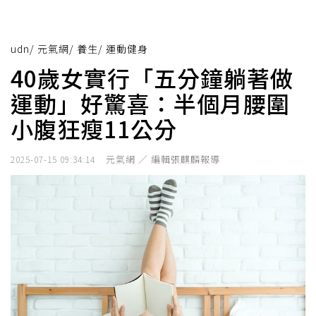
udn
/
元氣網
/
養生
/
運動健身
40歲女實行「五分鐘躺著做
運動」好驚喜：半個月腰圍
小腹狂瘦11公分
元氣網 ／ 編輯張麒麟報導
2025-07-15 09:34:14