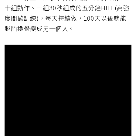
十組動作、一組30秒組成的五分鐘HIIT (高強
度間歇訓練)，每天持續做，100天以後就能
脫胎換骨變成另一個人。