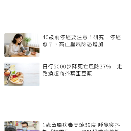
40歲前停經要注意！研究：停經
愈早，高血壓風險恐增加
日行5000步降死亡風險37% 走
路換超商茶葉蛋豆漿
1歲童腸病毒高燒39度 睡覺突抖