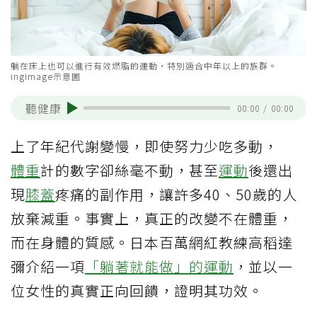
躺在床上也可以進行有效燃脂的運動，特別適合中年以上的族群。
ingimage示意圖
聽健康
00:00
/
00:00
上了年紀代謝變慢，即使努力少吃多動，
體重
計的數字卻絲毫不動，甚至
運動
後還出
現
膝蓋
疼痛的副作用，讓許多40、50歲的人
放棄減重。事實上，真正的改變不在體重，
而在身體的質感。日本百萬網紅教練高稻達
彌介紹一項
「躺著就能做」的運動
，並以一
位女性的真實正向回饋，證明其功效。