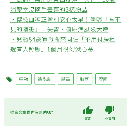
婦慶幸沒隨手丟棄的3樣物品
‧健檢血糖正常別安心太早！醫曝「看不
見的隱患」：失智、糖尿病風險大增
‧兒邀84歲寡母搬來同住「不用付房租
還有人照顧」1個月後幻滅心寒
運動
體脂肪
體重
膝蓋
腰圍
這篇文章對你有幫助嗎?
實用
不實用