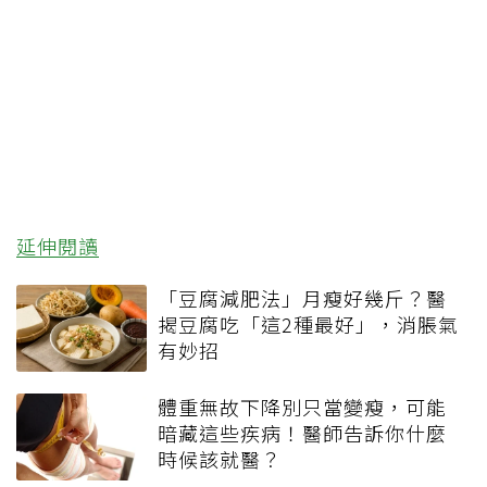
延伸閱讀
「豆腐減肥法」月瘦好幾斤？醫
揭豆腐吃「這2種最好」，消脹氣
有妙招
體重無故下降別只當變瘦，可能
暗藏這些疾病！醫師告訴你什麼
時候該就醫？