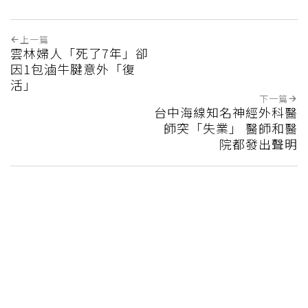
上一篇
雲林婦人「死了7年」卻
因1包滷牛腱意外「復
活」
下一篇
台中海線知名神經外科醫
師突「失業」 醫師和醫
院都發出聲明