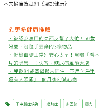
本文摘自搜狐網《漫說健康》
💪更多健康推薦
‧被認為無用的東西反幫了大忙！50歲
婦慶幸沒隨手丟棄的3樣物品
‧健檢血糖正常別安心太早！醫曝「看不
見的隱患」：失智、糖尿病風險大增
‧兒邀84歲寡母搬來同住「不用付房租
還有人照顧」1個月後幻滅心寒
不寧腿症候群
過動症
多巴胺
壓力