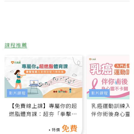
課程推薦
影片課程
影片課程
【免費線上課】專屬你的超
乳癌運動訓練入門
燃脂體育課：超夯「拳擊有
伴你術後身心靈
氧」高壓族在家釋放壓力無
上影音課）
免費
負擔
特價