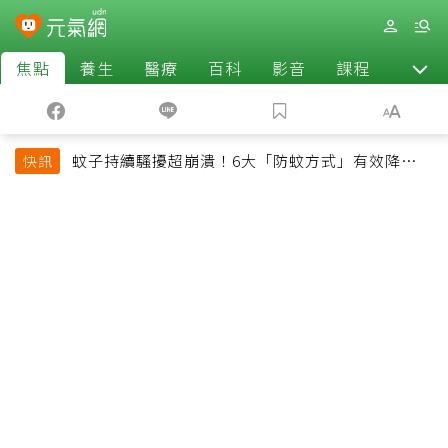
焦點
養生
醫療
百科
影音
課程
退休
蚊子持續騷擾超崩潰！6大「防蚊方式」有效降低被
快訊
叮機率