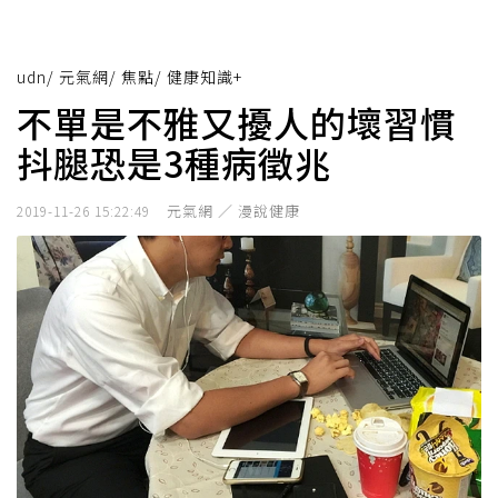
udn
/
元氣網
/
焦點
/
健康知識+
不單是不雅又擾人的壞習慣
抖腿恐是3種病徵兆
元氣網 ／ 漫說健康
2019-11-26 15:22:49