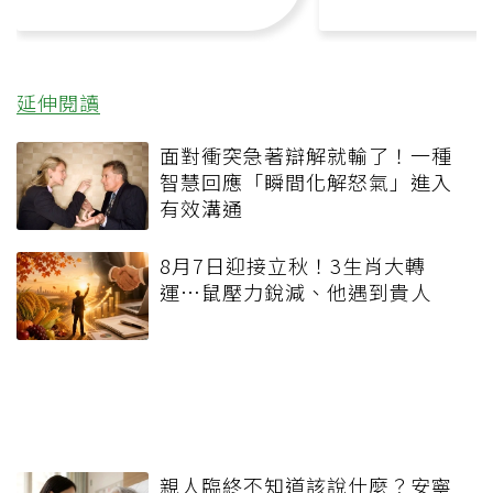
延伸閱讀
面對衝突急著辯解就輸了！一種
智慧回應「瞬間化解怒氣」進入
有效溝通
8月7日迎接立秋！3生肖大轉
運…鼠壓力銳減、他遇到貴人
親人臨終不知道該說什麼？安寧