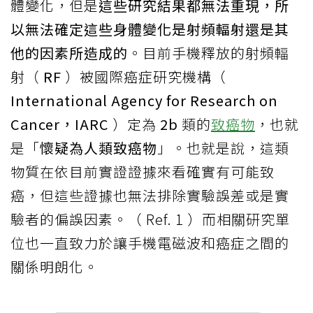
體變化，但是
這些研究結果都無法重現，所
以無法確定這些身體變化是射頻輻射還是其
他的因素所造成的
。目前手機釋放的射頻輻
射（
RF
）被國際癌症研究機構（
International Agency for Research on
Cancer，IARC
）定為
2b
類的
致癌物
，也就
是「
懷疑為人類致癌物
」。也就是說，這類
物質在依目前實證證據來看確實有可能致
癌，但這些證據也無法排除實驗誤差或是實
驗者的偏誤因素。（ Ref. 1 ）而相關研究單
位也一直致力於讓手機電磁波和癌症之間的
關係明朗化。