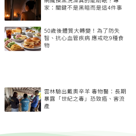
網瘋摸黑洗澡真的能助眠？專
家：關鍵不是黑暗而是這4件事
50歲後體質大轉變！為了防失
智、抗心血管疾病 應戒吃9種食
物
雲林驗出戴奧辛羊 毒物醫：長期
暴露「世紀之毒」恐致癌、害流
產