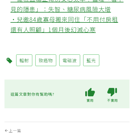
見的隱患」：失智、糖尿病風險大增
‧兒邀84歲寡母搬來同住「不用付房租
還有人照顧」1個月後幻滅心寒
輻射
致癌物
電磁波
藍光
這篇文章對你有幫助嗎?
實用
不實用
上一篇