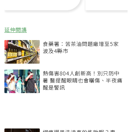
延伸閱讀
食藥署：苦茶油問題廠增至5家
波及4縣市
熱傷害804人創新高！別只防中
暑 醫提醒眼睛也會曬傷、半夜痛
醒是警訊