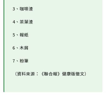
3、咖啡渣
4、茶葉渣
5、報紙
6、木屑
7、粉筆
（資料來源：《聯合報》健康版徵文）