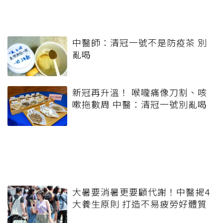
中醫師：清冠一號不是防疫茶 別
亂喝
新冠再升溫！ 喉嚨痛像刀割、咳
嗽拖數周 中醫：清冠一號別亂喝
大暑要消暑更要顧代謝！中醫揭4
大養生原則 打造不易疲勞好體質