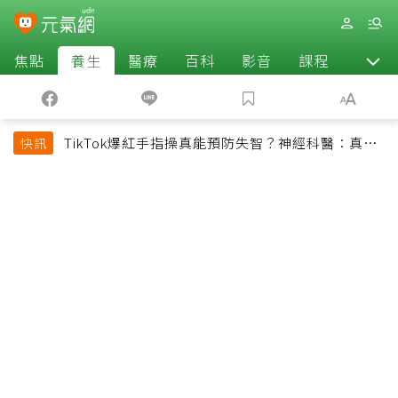
焦點
養生
醫療
百科
影音
課程
退休
TikTok爆紅手指操真能預防失智？神經科醫：真正
快訊
該做的是4件事