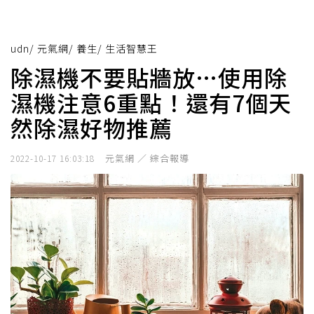
udn
/
元氣網
/
養生
/
生活智慧王
除濕機不要貼牆放…使用除
濕機注意6重點！還有7個天
然除濕好物推薦
元氣網 ／ 綜合報導
2022-10-17 16:03:18