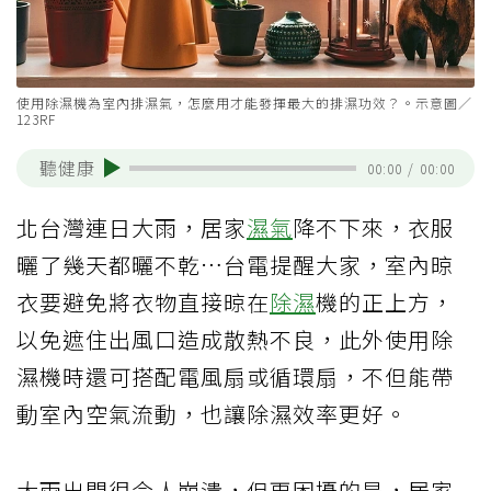
使用除濕機為室內排濕氣，怎麼用才能發揮最大的排濕功效？。示意圖／
123RF
聽健康
00:00
/
00:00
北台灣連日大雨，居家
濕氣
降不下來，衣服
曬了幾天都曬不乾…台電提醒大家，室內晾
衣要避免將衣物直接晾在
除濕
機的正上方，
以免遮住出風口造成散熱不良，此外使用除
濕機時還可搭配電風扇或循環扇，不但能帶
動室內空氣流動，也讓除濕效率更好。
大雨出門很令人崩潰，但更困擾的是，居家