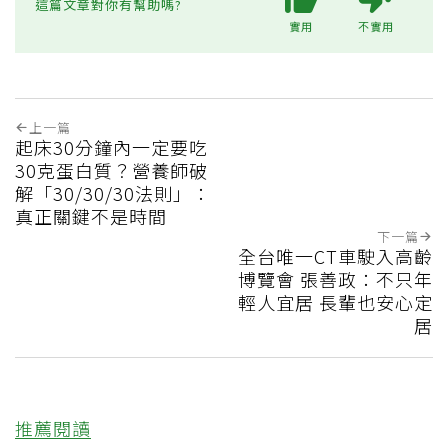
這篇文章對你有幫助嗎?
實用
不實用
上一篇
起床30分鐘內一定要吃
30克蛋白質？營養師破
解「30/30/30法則」：
真正關鍵不是時間
下一篇
全台唯一CT車駛入高齡
博覽會 張善政：不只年
輕人宜居 長輩也安心定
居
推薦閱讀