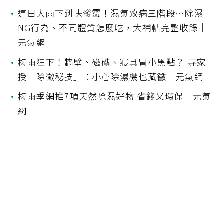
•
連日大雨下到快發霉！濕氣致病三階段…除濕
NG行為、不同體質怎麼吃，大補帖完整收錄｜
元氣網
•
梅雨狂下！牆壁、磁磚、寢具冒小黑點？ 專家
授「除黴秘技」：小心除濕機也藏黴｜元氣網
•
梅雨季網推7項天然除濕好物 省錢又環保｜元氣
網