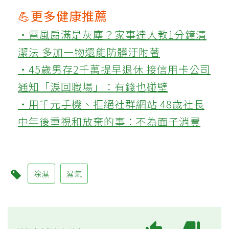
💪更多健康推薦
‧電風扇滿是灰塵？家事達人教1分鐘清
潔法 多加一物還能防髒汙附著
‧45歲男存2千萬提早退休 接信用卡公司
通知「淚回職場」：有錢也碰壁
‧用千元手機、拒絕社群網站 48歲社長
中年後重視和放棄的事：不為面子消費
除濕
濕氣