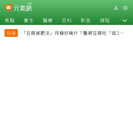
焦點
養生
醫療
百科
影音
課程
退休
「豆腐減肥法」月瘦好幾斤？醫揭豆腐吃「這2種最
快訊
好」，消脹氣有妙招