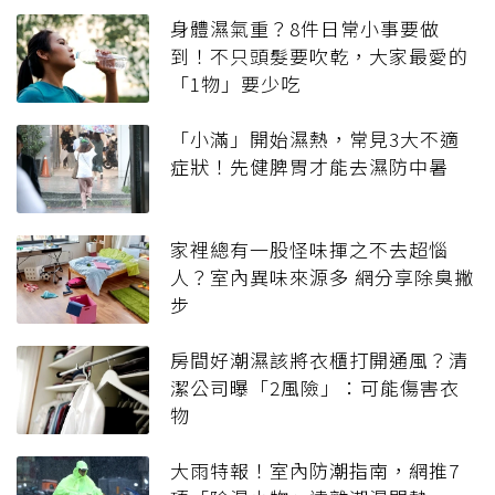
身體濕氣重？8件日常小事要做
到！不只頭髮要吹乾，大家最愛的
「1物」要少吃
「小滿」開始濕熱，常見3大不適
症狀！先健脾胃才能去濕防中暑
家裡總有一股怪味揮之不去超惱
人？室內異味來源多 網分享除臭撇
步
房間好潮濕該將衣櫃打開通風？清
潔公司曝「2風險」：可能傷害衣
物
大雨特報！室內防潮指南，網推7