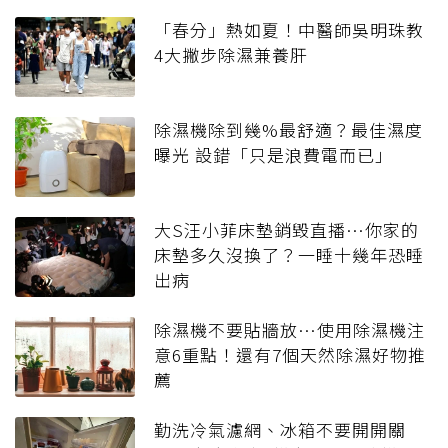
「春分」熱如夏！中醫師吳明珠教
4大撇步除濕兼養肝
除濕機除到幾%最舒適？最佳濕度
曝光 設錯「只是浪費電而已」
大S汪小菲床墊銷毀直播…你家的
床墊多久沒換了？一睡十幾年恐睡
出病
除濕機不要貼牆放…使用除濕機注
意6重點！還有7個天然除濕好物推
薦
勤洗冷氣濾網、冰箱不要開開關