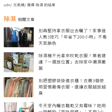
udn
/
元氣網
/
搜尋 除濕 的結果
除濕
相關文章
別再堅持拿衣服出去曬了！家事達
人教3技巧「年省下200小時」不看
天氣臉色
除濕機不光拿來吹乾衣服！業者建
議「一擺放位置」去除家中潮濕黴
菌
別把塑膠袋掛進衣櫃！衣櫥3個使
用習慣最傷衣服，還讓衣服越放越
臭
冬天室內曬衣難乾又有霉味？她用
一物輔助「氣味超棒」：不用2小