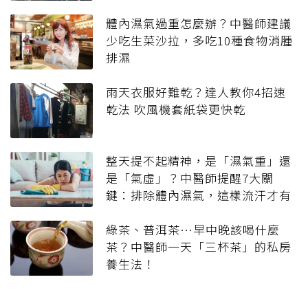
體內濕氣過重怎麼辦？中醫師建議
少吃生菜沙拉，多吃10種食物消腫
排濕
雨天衣服好難乾？達人教你4招速
乾法 吹風機套紙袋更快乾
整天提不起精神，是「濕氣重」還
是「氣虛」？中醫師提醒7大關
鍵：排除體內濕氣，這樣流汗才有
用
綠茶、普洱茶…早中晚該喝什麼
茶？中醫師一天「三杯茶」的私房
養生法！