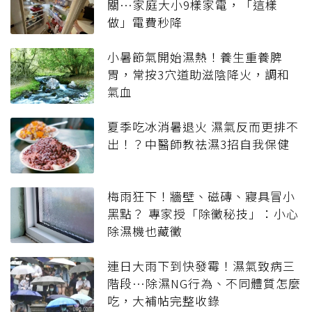
關…家庭大小9樣家電，「這樣
做」電費秒降
小暑節氣開始濕熱！養生重養脾
胃，常按3穴道助滋陰降火，調和
氣血
夏季吃冰消暑退火 濕氣反而更排不
出！？中醫師教祛濕3招自我保健
梅雨狂下！牆壁、磁磚、寢具冒小
黑點？ 專家授「除黴秘技」：小心
除濕機也藏黴
連日大雨下到快發霉！濕氣致病三
階段…除濕NG行為、不同體質怎麼
吃，大補帖完整收錄