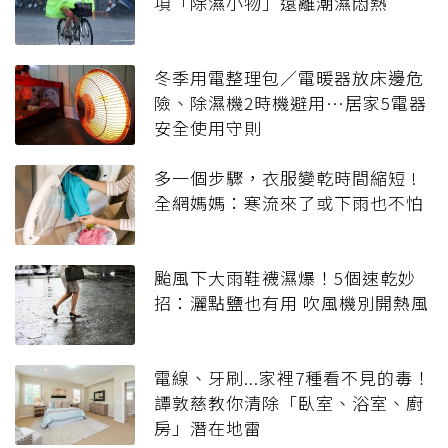
項「除濕小物」遠離潮濕悶熱
冬季用電整理包／電暖器放床邊危
險、除濕機2時機避用…居家5電器
安全使用守則
多一個步驟，衣服變乾時間縮短 !
全網媽媽：寒流來了或下雨也不怕
颱風下大雨鞋襪濕爆！5個速乾妙
招：灑點鹽也有用 吹風機別開熱風
電線、牙刷...家裡7種看不見的毒！
譚敦慈教你清除「臥室、浴室、廚
房」潛在地雷