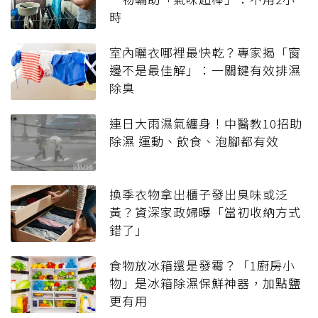
時
室內曬衣哪裡最快乾？專家揭「窗
邊不是最佳解」：一關鍵有效排濕
除臭
連日大雨濕氣纏身！中醫教10招助
除濕 運動、飲食、泡腳都有效
換季衣物拿出櫃子發出臭味或泛
黃？資深家政婦曝「當初收納方式
錯了」
食物放冰箱還是發霉？「1廚房小
物」是冰箱除濕保鮮神器，加點鹽
更有用