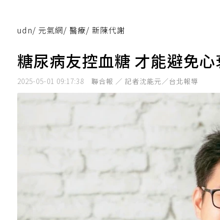
udn
/
元氣網
/
醫療
/
新陳代謝
糖尿病友控血糖 才能避免心
2025-05-01 09:17:38
聯合報 ／ 記者沈能元／台北報導