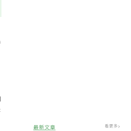
發
輕
細
是
看更多
最新文章