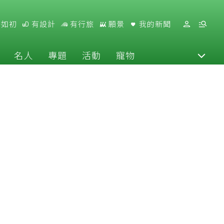
好如初
有設計
有行旅
願景
我的新聞
名人
專題
活動
寵物