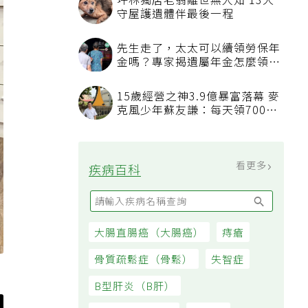
坪林獨居老翁離世無人知 13犬
守屋護遺體伴最後一程
先生走了，太太可以續領勞保年
金嗎？專家揭遺屬年金怎麼領，
看順位還要看資格
15歲經營之神3.9億暴富落幕 麥
克風少年蘇友謙：每天領700元
過日子
看更多
疾病百科
大腸直腸癌（大腸癌）
痔瘡
骨質疏鬆症（骨鬆）
失智症
B型肝炎（B肝）