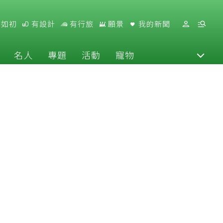
好如初
有設計
有行旅
願景
我的新聞
名人
專題
活動
寵物