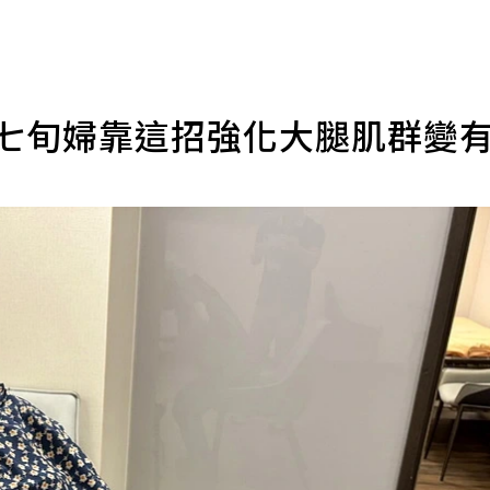
 七旬婦靠這招強化大腿肌群變