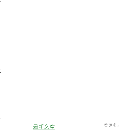
強
部
她
週
看更多
最新文章