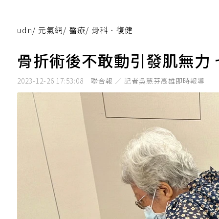
udn
/
元氣網
/
醫療
/
骨科．復健
骨折術後不敢動引發肌無力
2023-12-26 17:53:08
聯合報 ／ 記者吳慧芬高雄即時報導