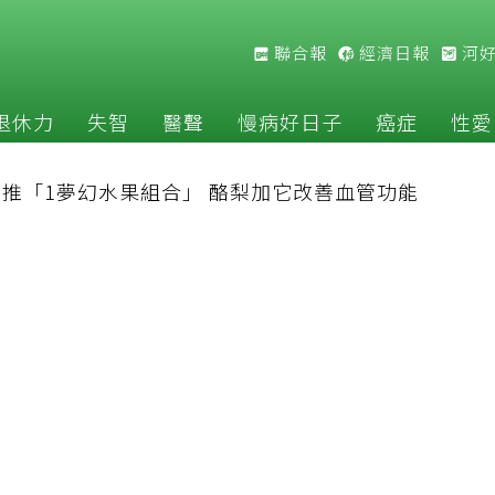
聯合報
經濟日報
河
退休力
失智
醫聲
慢病好日子
癌症
性愛
推「1夢幻水果組合」 酪梨加它改善血管功能