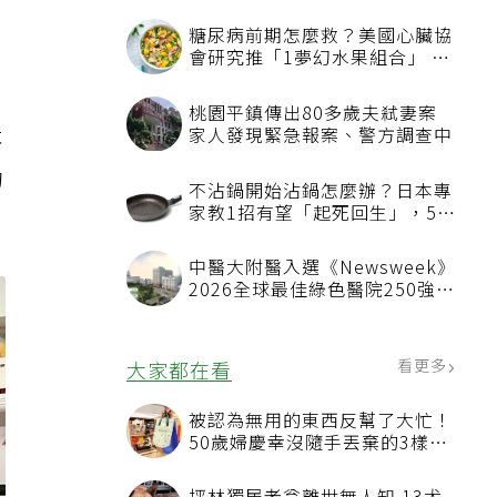
糖尿病前期怎麼救？美國心臟協
會研究推「1夢幻水果組合」 酪
梨加它改善血管功能
桃園平鎮傳出80多歲夫弒妻案
家人發現緊急報案、警方調查中
不
的
不沾鍋開始沾鍋怎麼辦？日本專
家教1招有望「起死回生」，5情
況該換新
中醫大附醫入選《Newsweek》
2026全球最佳綠色醫院250強
首屆評選即入榜 全台僅兩院獲
選 四葉績效指標居台灣最佳
看更多
大家都在看
被認為無用的東西反幫了大忙！
50歲婦慶幸沒隨手丟棄的3樣物
品