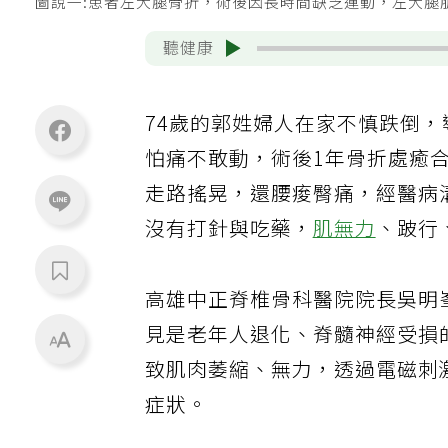
圖說一:患者左大腿骨折，術後因長時間缺乏運動，左大腿
聽健康
74歲的郭姓婦人在家不慎跌倒
怕痛不敢動，術後1年骨折處癒
走路搖晃，還腰痠臀痛，經醫病
沒有打針與吃藥，
肌無力
、跛行
高雄中正脊椎骨科醫院院長吳明
見是老年人退化、脊髓神經受損
致肌肉萎縮、無力，透過電磁刺
症狀。