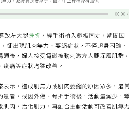
肌無力，起身要扶著桌子。圖／中正脊椎骨科提供
00:00
，導致左大腿
骨折
，經手術植入鋼板固定，期間因
合，卻出現肌肉無力、萎縮症狀，不僅起身困難、
溝通後，婦人接受電磁被動刺激左大腿深層肌群
、痠痛等症狀均獲改善。
峯表示，造成肌無力或肌肉萎縮的原因眾多，最
的患者，或因外傷、骨折手術後，活動量減少，
激肌肉，活化肌力，再配合主動活動可改善肌無