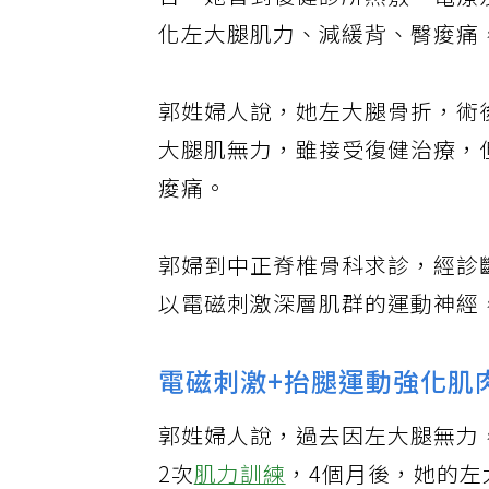
合，她曾到復健診所熱敷、電療
化左大腿肌力、減緩背、臀痠痛
郭姓婦人說，她左大腿骨折，術
大腿肌無力，雖接受復健治療，
痠痛。
郭婦到中正脊椎骨科求診，經診
以電磁刺激深層肌群的運動神經
電磁刺激+抬腿運動強化肌
郭姓婦人說，過去因左大腿無力
2次
肌力訓練
，4個月後，她的