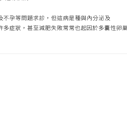
及不孕等問題求診，但這病是種與內分泌及
許多症狀，甚至減肥失敗常常也起因於多囊性卵