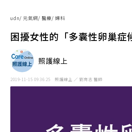
udn
/
元氣網
/
醫療
/
婦科
困擾女性的「多囊性卵巢症
照護線上
2019-11-15 09:36:25
照護線上 ／ 劉育志 醫師