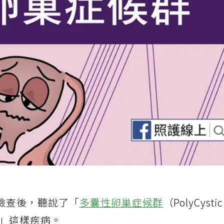
檢查後，聽說了「
多囊性卵巢症候群
（PolyCysti
OS）」這樣疾病。