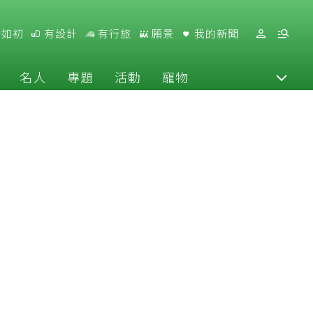
好如初
有設計
有行旅
願景
我的新聞
名人
專題
活動
寵物