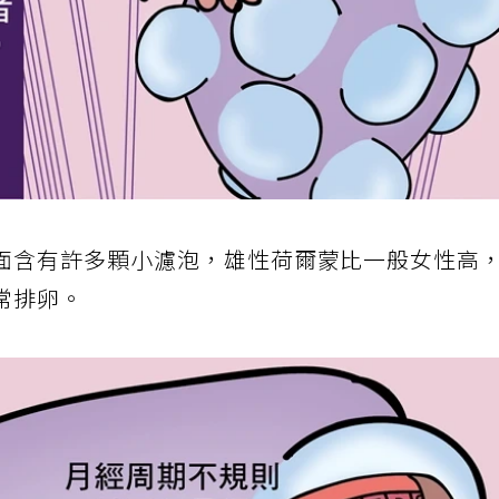
面含有許多顆小濾泡，雄性荷爾蒙比一般女性高
常排卵。