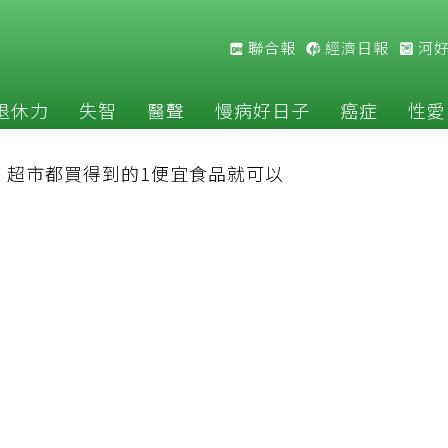
聯合報
經濟日報
河
退休力
失智
醫聲
慢病好日子
癌症
性愛
：超市都買得到的1便宜食品就可以