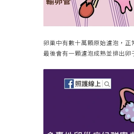
卵巢中有數十萬顆原始濾泡，正
最後會有一顆濾泡成熟並排出卵