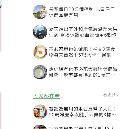
長輩每日10分鐘運動 比買任何
保健品更有用
夏天進出室外和冷氣房溫差大易
生病 醫揭保護心血管簡單6動作
不必忍餓也能減肥！補充2類食
物每天自然少575大卡「還能吃
飽飽的」
，
想延緩老化不必花大錢吃保健品
研究：超市都買得到的1便宜食
品就可以
看更多
大家都在看
被認為無用的東西反幫了大忙！
50歲婦慶幸沒隨手丟棄的3樣物
品