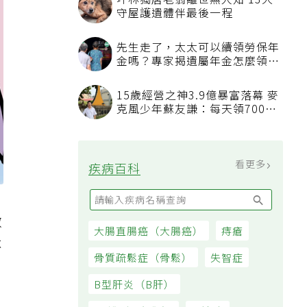
坪林獨居老翁離世無人知 13犬
守屋護遺體伴最後一程
先生走了，太太可以續領勞保年
金嗎？專家揭遺屬年金怎麼領，
看順位還要看資格
15歲經營之神3.9億暴富落幕 麥
克風少年蘇友謙：每天領700元
過日子
看更多
疾病百科
做
大腸直腸癌（大腸癌）
痔瘡
不
骨質疏鬆症（骨鬆）
失智症
B型肝炎（B肝）