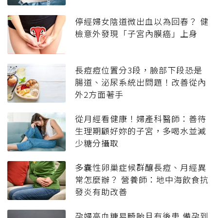
停經婦女陰道微出血以為回春？ 健
檢意外發現「子宮內膜癌」上身
長痘痘位置分3段，臉部下段恐是
腸道、泌尿系統出問題！改善從內
外2方面著手
從月經看健康！婦產科醫師：善待
生理期顧好妳的子宮，多喝水並減
少糖分攝取
多囊性卵巢症候群釀長痘、月經異
常怎麼辦？ 營養師：地中海飲食抗
發炎有助改善
孕婦高血糖易畸胎且有後患 備孕到