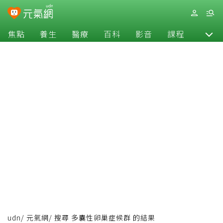
焦點
養生
醫療
百科
影音
課程
退休
udn
/
元氣網
/
搜尋 多囊性卵巢症候群 的結果