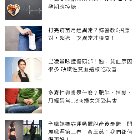
孕期應控糖
打完疫苗月經異常？婦醫教6招應
對，超過一次異常才檢查！
昆凌暈眩撞傷頭部！醫：貧血原因
很多 缺鐵性貧血這樣吃改善
多囊性卵巢是什麼？肥胖、掉髮、
月經異常...8%婦女深受其害
全職媽媽靠運動擺脫產後憂鬱 開
展職涯第二春 黃玉慈：我們都值
得更好！