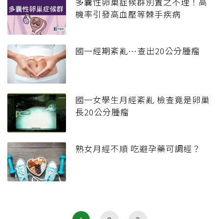
多囊性卵巢症候群別置之不理！高
機率引發高血壓等棘手疾病
國一經期紊亂…查出20公分腫瘤
國一女學生月經紊亂 檢查竟是卵巢
長20公分腫瘤
熟女月經不順 吃避孕藥可調經？