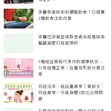
多囊患者該如何調整飲食？已證實
2種飲食法助改善
多囊性卵巢症候群患者染疫風險高
醫籲減肥打疫苗預防
5種經血顏色代表你的健康狀況，
只有這種正常！血量及形狀也要注
意
月經沒來、經血量異常？曾郁文：
月經異常，可能身體3部位出現問
題
名醫與疾病的對話／壓力引起泌乳