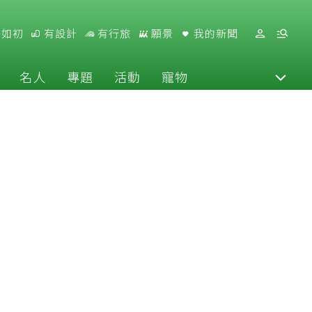
好如初
有設計
有行旅
願景
我的新聞
名人
專題
活動
寵物