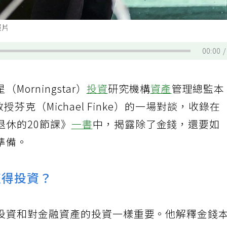
照片
00:00
（Morningstar）
投資
研究機構
資產
管理總監本
濟學教授芬克（Michael Finke）的一場對談，收錄在
退休的20節課》
一書
中，揭露除了金錢，還要如
準備。
值得投資？
投資和對金融資產的投資一樣重要。他解釋金錢