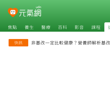
焦點
養生
醫療
百科
影音
課程
非基改一定比較健康？營養師解析基
快訊