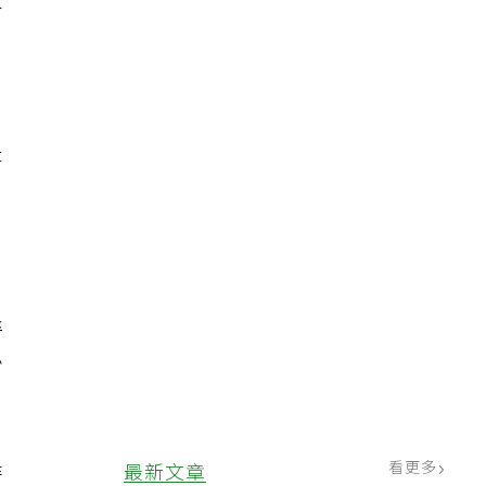
人
是
退
必
看更多
最新文章