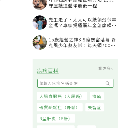
維
坪林獨居老翁離世無人知 13犬
守屋護遺體伴最後一程
，
先生走了，太太可以續領勞保年
金嗎？專家揭遺屬年金怎麼領，
看順位還要看資格
那
15歲經營之神3.9億暴富落幕 麥
克風少年蘇友謙：每天領700元
過日子
看更多
疾病百科
，
大腸直腸癌（大腸癌）
痔瘡
骨質疏鬆症（骨鬆）
失智症
B型肝炎（B肝）
風