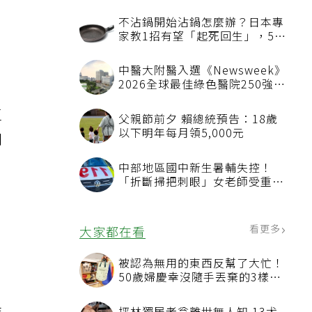
時
不沾鍋開始沾鍋怎麼辦？日本專
家教1招有望「起死回生」，5情
況該換新
中醫大附醫入選《Newsweek》
2026全球最佳綠色醫院250強
首屆評選即入榜 全台僅兩院獲
選 四葉績效指標居台灣最佳
區
父親節前夕 賴總統預告：18歲
以下明年每月領5,000元
朋
中部地區國中新生暑輔失控！
「折斷掃把刺眼」女老師受重傷
恐失明
看更多
大家都在看
被認為無用的東西反幫了大忙！
50歲婦慶幸沒隨手丟棄的3樣物
品