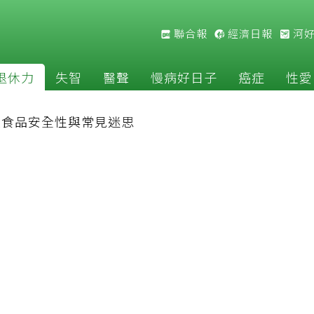
聯合報
經濟日報
河
退休力
失智
醫聲
慢病好日子
癌症
性愛
改食品安全性與常見迷思