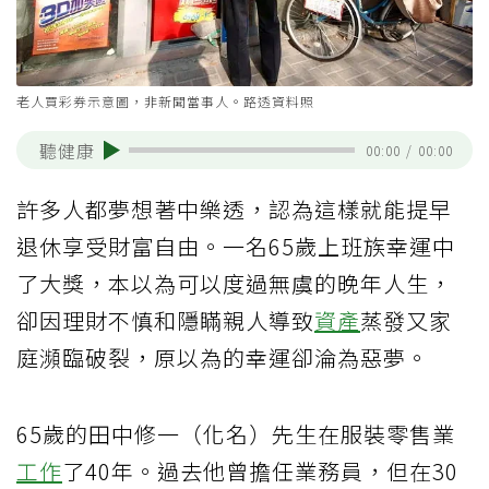
老人買彩券示意圖，非新聞當事人。路透資料照
聽健康
00:00
/
00:00
許多人都夢想著中樂透，認為這樣就能提早
退休享受財富自由。一名65歲上班族幸運中
了大獎，本以為可以度過無虞的晚年人生，
卻因理財不慎和隱瞞親人導致
資產
蒸發又家
庭瀕臨破裂，原以為的幸運卻淪為惡夢。
65歲的田中修一（化名）先生在服裝零售業
工作
了40年。過去他曾擔任業務員，但在30