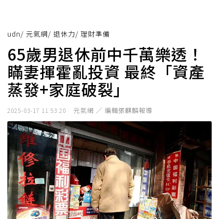
udn
/
元氣網
/
退休力
/
理財準備
65歲男退休前中千萬樂透！
瞞妻揮霍亂投資 最終「資產
蒸發+家庭破裂」
元氣網 ／ 編輯張麒麟報導
2025-03-17 11:53:20