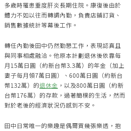
多歲時罹患重度肝炎長期住院。康復後由於
體力不如以往而轉調內勤，負責店鋪訂貨、
銷售數據統計等幕後工作。
轉任內勤後田中仍然勤懇工作，表現認真且
與同事相處融洽。他原本計劃退休後依靠每
月15萬日圓（約新台幣3.3萬）的年金（加上
妻子每月領7萬日圓）、600萬日圓（約新台
幣132萬）的
退休金
，以及800萬日圓（約新
台幣176萬）的存款，過著簡樸的生活，然而
對於老後的經濟狀況仍感到不安。
田中日常唯一的樂趣是偶爾買幾張樂透，抱