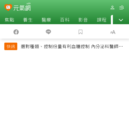
焦點
養生
醫療
百科
影音
課程
退休
選對種類、控制份量有利血糖控制 內分泌科醫師最
快訊
常吃的4種水果