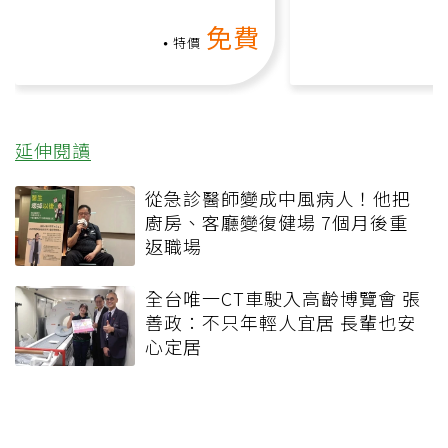
動、增肌、互動元素，0基
氧」高壓族在家
免費
礎也能做！
負擔
特價
延伸閱讀
從急診醫師變成中風病人！他把
廚房、客廳變復健場 7個月後重
返職場
全台唯一CT車駛入高齡博覽會 張
善政：不只年輕人宜居 長輩也安
心定居