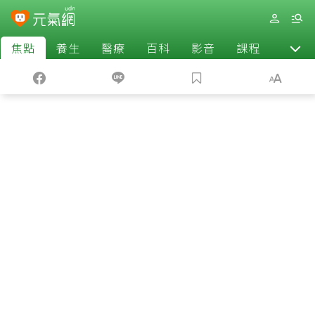
焦點
養生
醫療
百科
影音
課程
退休