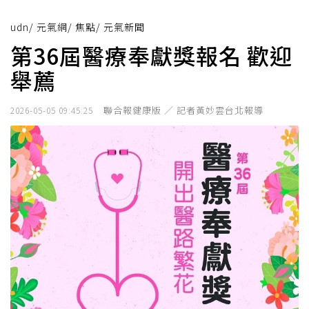
udn
/
元氣網
/
焦點
/
元氣新聞
第36屆醫療奉獻獎報名 歡迎
舉薦
聯合報健康版 ／ 記者黃妙雲台北報導
2026-05-05 09:45:25