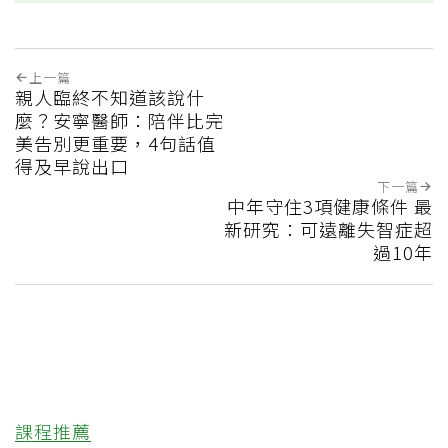
上一篇
親人臨終不知道該說什
麼？安寧醫師：陪伴比完
美告別更重要，4句話值
得及早說出口
下一篇
中年守住3項健康條件 最
新研究：可遠離失智症超
過10年
課程推薦