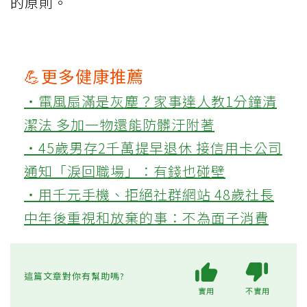
的原則。
💪更多健康推薦
‧電風扇滿是灰塵？家事達人教1分鐘清
潔法 多加一物還能防髒汙附著
‧45歲男存2千萬提早退休 接信用卡公司
通知「淚回職場」：有錢也碰壁
‧用千元手機、拒絕社群網站 48歲社長
中年後重視和放棄的事：不為面子消費
這篇文章對你有幫助嗎?
實用
不實用