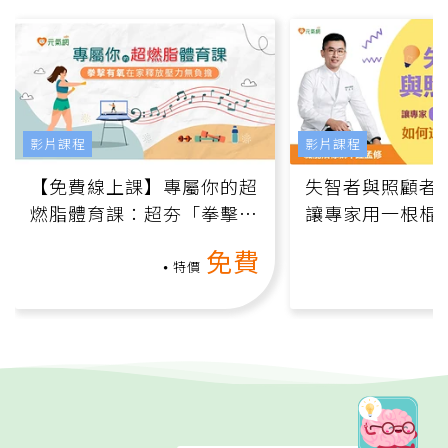
影片課程
影片課程
【免費線上課】專屬你的超
失智者與照顧者
燃脂體育課：超夯「拳擊有
讓專家用一根棍
氧」高壓族在家釋放壓力無
何逆轉退化大腦
免費
負擔
課）
特價