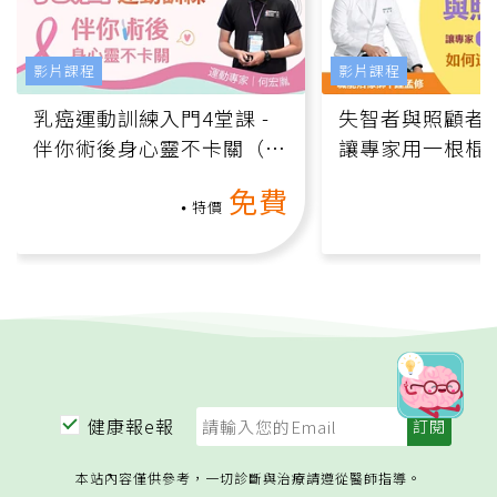
影片課程
影片課程
乳癌運動訓練入門4堂課 -
失智者與照顧者
伴你術後身心靈不卡關（線
讓專家用一根棍
上影音課）
何逆轉退化大腦
免費
課）
特價
健康報e報
本站內容僅供參考，一切診斷與治療請遵從醫師指導。