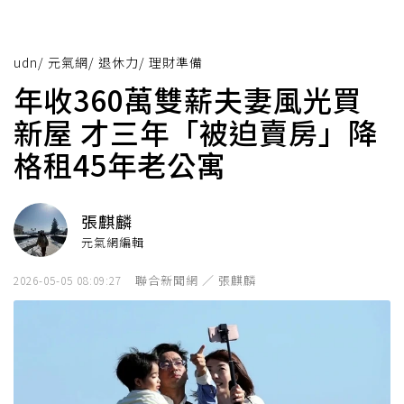
udn
/
元氣網
/
退休力
/
理財準備
年收360萬雙薪夫妻風光買
新屋 才三年「被迫賣房」降
格租45年老公寓
張麒麟
元氣網編輯
聯合新聞網 ／ 張麒麟
2026-05-05 08:09:27