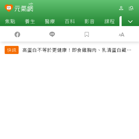
焦點
養生
醫療
百科
影音
課程
退休
高蛋白不等於更健康！即食雞胸肉、乳清蛋白藏陷
快訊
阱 醫提醒「這類人」尤其要小心