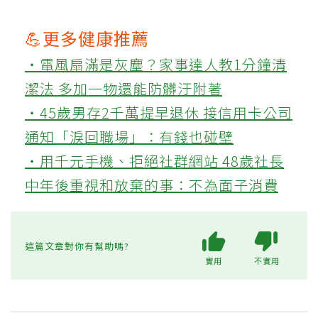
💪更多健康推薦
‧電風扇滿是灰塵？家事達人教1分鐘清
潔法 多加一物還能防髒汙附著
‧45歲男存2千萬提早退休 接信用卡公司
通知「淚回職場」：有錢也碰壁
‧用千元手機、拒絕社群網站 48歲社長
中年後重視和放棄的事：不為面子消費
這篇文章對你有幫助嗎?
實用
不實用