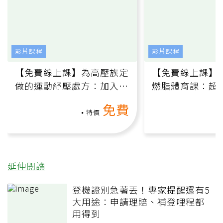
影片課程
影片課程
【免費線上課】為高壓族定
【免費線上課】
做的運動紓壓處方：加入行
燃脂體育課：超
動、增肌、互動元素，0基
氧」高壓族在家
免費
礎也能做！
負擔
特價
延伸閱讀
登機證別急著丟！專家提醒還有5
大用途：申請理賠、補登哩程都
用得到