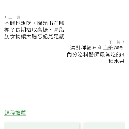
上一篇
不餓也想吃，問題出在哪
裡？長期攝取高糖、高脂
肪食物讓大腦忘記飽足感
下一篇
選對種類有利血糖控制
內分泌科醫師最常吃的4
種水果
課程推薦