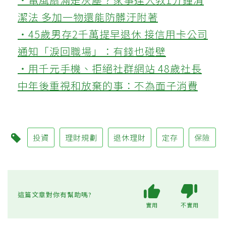
潔法 多加一物還能防髒汙附著
‧45歲男存2千萬提早退休 接信用卡公司
通知「淚回職場」：有錢也碰壁
‧用千元手機、拒絕社群網站 48歲社長
中年後重視和放棄的事：不為面子消費
投資
理財規劃
退休理財
定存
保險
這篇文章對你有幫助嗎?
實用
不實用