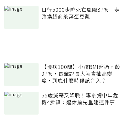
日行5000步降死亡風險37% 走
路換超商茶葉蛋豆漿
【慢病100問】小孩BMI超過同齡
97%，長輩說長大就會抽高變
瘦，到底什麼時候該介入？
55歲減薪又降職！專家揭中年危
機4步驟：退休前先重建這件事