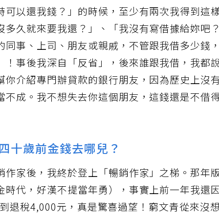
時可以還我錢？」的時候，至少有兩次我得到這
沒多久就來要我還？」、「我沒有寫借據給妳吧
的同事、上司、朋友或親戚，不管跟我借多少錢
）！事後我深自「反省」，後來誰跟我借，我都
幫你介紹專門辦貸款的銀行朋友，因為歷史上沒
當不成。我不想失去你這個朋友，這錢還是不借
四十歲前金錢去哪兒？
銷作家後，我終於登上「暢銷作家」之梯。那年
金時代，好漢不提當年勇），事實上前一年我還
領到退稅4,000元，真是驚喜過望！窮文青從來沒