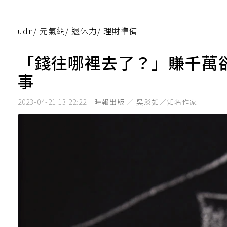
udn
/
元氣網
/
退休力
/
理財準備
「錢往哪裡去了？」賺千萬
事
2023-04-21 13:22:22
時報出版 ／ 吳淡如／知名作家