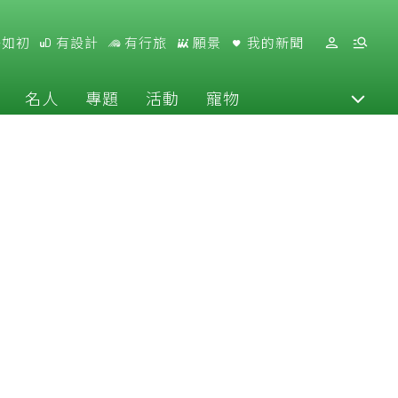
好如初
有設計
有行旅
願景
我的新聞
名人
專題
活動
寵物