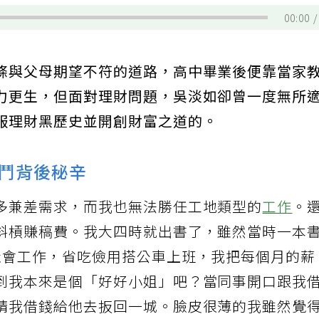
00:00
條與父母期望不符的道路，高中畢業後便靠當家
力更生，但面對理財問題，吳淡如卻曾一度無所
服理財黑歷史並開創財富之道的。
鬥背後秘辛
多兼差需求，而我也無法勝任工地類型的
工作
。
斜槓賺稿費。我大四時就出書了，雖然當時一本
社會工作，省吃儉用搭公車上班，我把每個月的薪
到我本來是個「好好小姐」吧？當同事開口跟我
請我借錢給他去扳回一城。臉皮很薄的我雖然覺