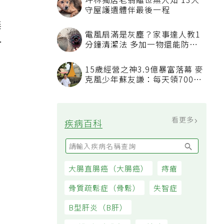
坪林獨居老翁離世無人知 13犬
，
守屋護遺體伴最後一程
無
電風扇滿是灰塵？家事達人教1
一
分鐘清潔法 多加一物還能防髒
汙附著
15歲經營之神3.9億暴富落幕 麥
克風少年蘇友謙：每天領700元
過日子
看更多
疾病百科
大腸直腸癌（大腸癌）
痔瘡
骨質疏鬆症（骨鬆）
失智症
B型肝炎（B肝）