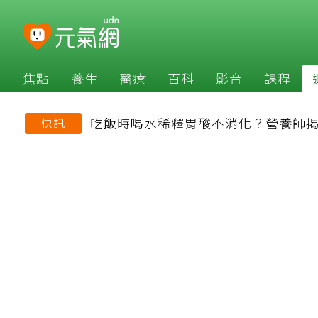
焦點
養生
醫療
百科
影音
課程
吃飯時喝水稀釋胃酸不消化？營養師
快訊