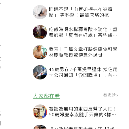
乎
睡眠不足「血管如擰抹布被擠
壓」 專科醫：最被忽略的抗老
方法
吃飯時喝水稀釋胃酸不消化？營
養師揭「反而有好處」某些族群
才要禁
而
發表上千篇文章打臉健康偽科學
林慶順教授驚傳意外過世
殷
的
45歲男存2千萬提早退休 接信用
卡公司通知「淚回職場」：有錢
也碰壁
看更多
大家都在看
被認為無用的東西反幫了大忙！
說
50歲婦慶幸沒隨手丟棄的3樣物
品
明