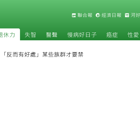
聯合報
經濟日報
河
退休力
失智
醫聲
慢病好日子
癌症
性愛
揭「反而有好處」某些族群才要禁