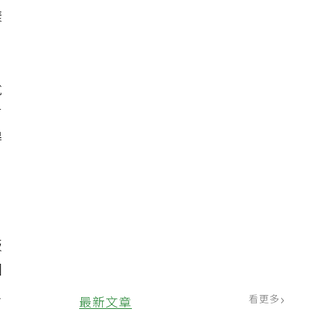
樣
？
，
說
有
得
版
因
想
看更多
最新文章