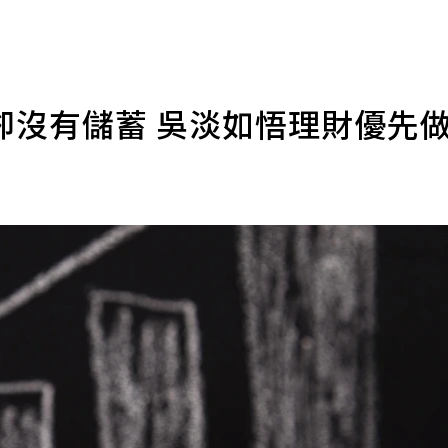
卻沒有儲蓄 吳淡如悟理財優先