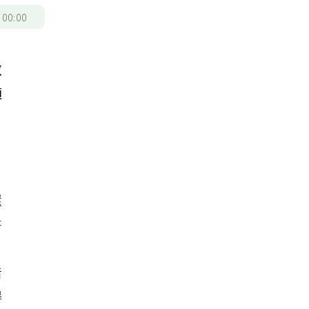
/
00:00
教
適
還
書
借
得