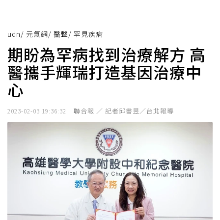
udn
/
元氣網
/
醫聲
/
罕見疾病
期盼為罕病找到治療解方 高
醫攜手輝瑞打造基因治療中
心
聯合報 ／ 記者邱書昱／台北報導
2023-02-03 19:36:32