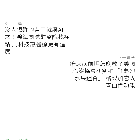
上一篇
沒人想碰的苦工就讓AI
來！鴻海團隊駐醫院找痛
點 用科技讓醫療更有溫
度
下一篇
糖尿病前期怎麼救？美國
心臟協會研究推「1夢幻
水果組合」 酪梨加它改
善血管功能