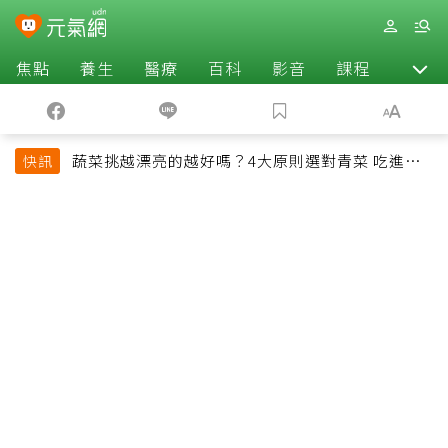
焦點
養生
醫療
百科
影音
課程
退休
蔬菜挑越漂亮的越好嗎？4大原則選對青菜 吃進纖
快訊
維、維生素與植化素