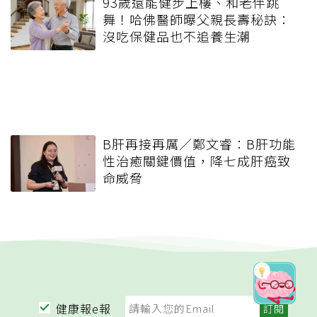
93歲還能健步上樓、和老伴跳
舞！哈佛醫師曝父親長壽秘訣：
沒吃保健品也不追養生潮
B肝再接再厲／鄭文睿：B肝功能
性治癒關鍵價值，降七成肝癌致
命威脅
健康報e報