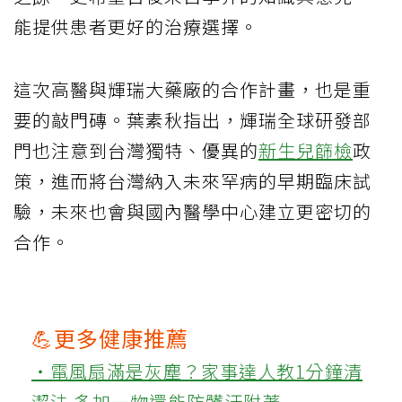
能提供患者更好的治療選擇。
這次高醫與輝瑞大藥廠的合作計畫，也是重
要的敲門磚。葉素秋指出，輝瑞全球研發部
門也注意到台灣獨特、優異的
新生兒篩檢
政
策，進而將台灣納入未來罕病的早期臨床試
驗，未來也會與國內醫學中心建立更密切的
合作。
💪更多健康推薦
‧電風扇滿是灰塵？家事達人教1分鐘清
潔法 多加一物還能防髒汙附著