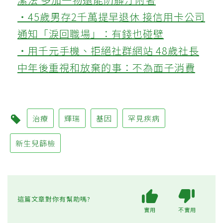
‧45歲男存2千萬提早退休 接信用卡公司
通知「淚回職場」：有錢也碰壁
‧用千元手機、拒絕社群網站 48歲社長
中年後重視和放棄的事：不為面子消費
治療
輝瑞
基因
罕見疾病
新生兒篩檢
這篇文章對你有幫助嗎?
實用
不實用