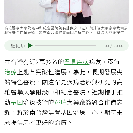
高雄醫學大學附設中和紀念醫院院長鍾飲文（左）與輝瑞大藥廠總裁葉素
秋簽署合作備忘錄，將在南台灣建置基因治療中心。（輝瑞大藥廠提供）
聽健康
00:00
/
00:00
在台灣有近2萬多名的
罕見疾病
病友，亟待
治療
上能有突破性進展，為此，長期發展尖
端特色醫療、關注罕見疾病治療與研究的高
雄醫學大學附設中和紀念醫院，近期攜手推
動
基因
治療技術的
輝瑞
大藥廠簽署合作備忘
錄，將於南台灣建置基因治療中心，期待未
來提供患者更好的治療。