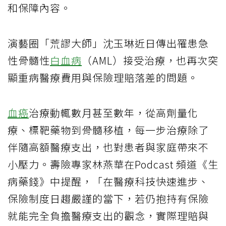
和保障內容。
演藝圈「荒謬大師」沈玉琳近日傳出罹患急
性骨髓性
白血病
（AML）接受治療，也再次突
顯重病醫療費用與保險理賠落差的問題。
血癌
治療動輒數月甚至數年，從高劑量化
療、標靶藥物到骨髓移植，每一步治療除了
伴隨高額醫療支出，也對患者與家庭帶來不
小壓力。壽險專家林燕華在Podcast 頻道《生
病藥錢》中提醒，「在醫療科技快速進步、
保險制度日趨嚴謹的當下，若仍抱持有保險
就能完全負擔醫療支出的觀念，實際理賠與