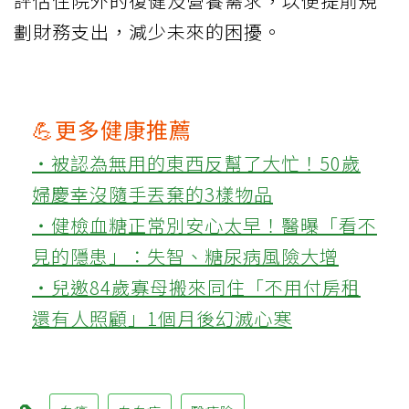
評估住院外的復健及營養需求，以便提前規
劃財務支出，減少未來的困擾。
💪更多健康推薦
‧被認為無用的東西反幫了大忙！50歲
婦慶幸沒隨手丟棄的3樣物品
‧健檢血糖正常別安心太早！醫曝「看不
見的隱患」：失智、糖尿病風險大增
‧兒邀84歲寡母搬來同住「不用付房租
還有人照顧」1個月後幻滅心寒