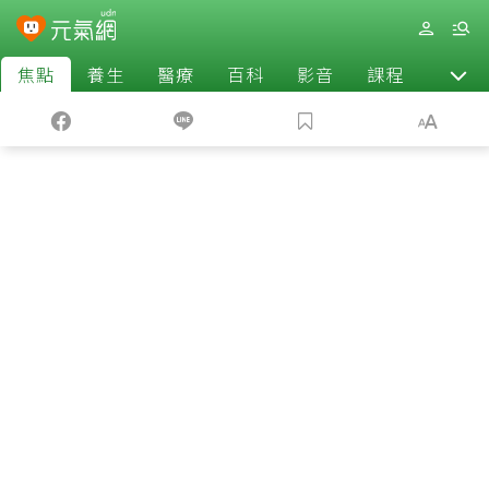
焦點
養生
醫療
百科
影音
課程
退休