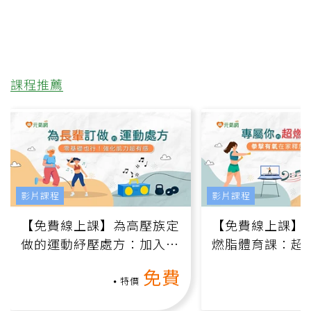
課程推薦
影片課程
影片課程
【免費線上課】為高壓族定
【免費線上課】
做的運動紓壓處方：加入行
燃脂體育課：超
動、增肌、互動元素，0基
氧」高壓族在家
免費
礎也能做！
負擔
特價