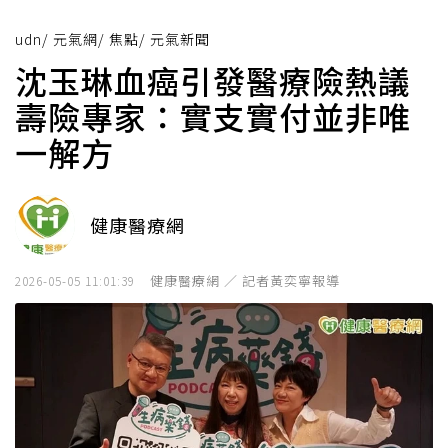
udn
/
元氣網
/
焦點
/
元氣新聞
沈玉琳血癌引發醫療險熱議
壽險專家：實支實付並非唯
一解方
健康醫療網
健康醫療網 ／ 記者黃奕寧報導
2026-05-05 11:01:39