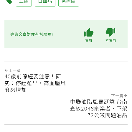
血癌
白血病
醫療險
這篇文章對你有幫助嗎?
實用
不實用
上一篇
40歲前停經要注意！研
究：停經愈早，高血壓風
險恐增加
下一篇
中聯油脂風暴延燒 台南
查核2048家業者、下架
72公噸問題油品