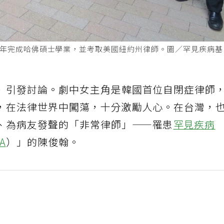
14年完成哈佛碩士學業，並考取美國紐約州律師。圖／罕見疾病
》引發討論。劇中女主角是韓國首位自閉症律師
，在法律世界中闖蕩，十分激勵人心。在台灣，
、為病友發聲的「非常律師」——罹患
罕見疾病
A
）」的陳俊翰。