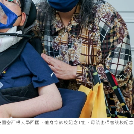
美國密西根大學回國，他身穿該校紀念T恤，母親也帶著該校紀