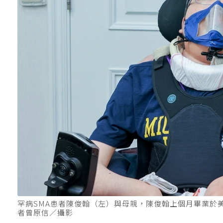
罕病SMA患者陳俊翰（左）與母親，陳俊翰上個月畢業於
者曾原信／攝影