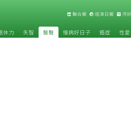
聯合報
經濟日報
河
退休力
失智
醫聲
慢病好日子
癌症
性愛