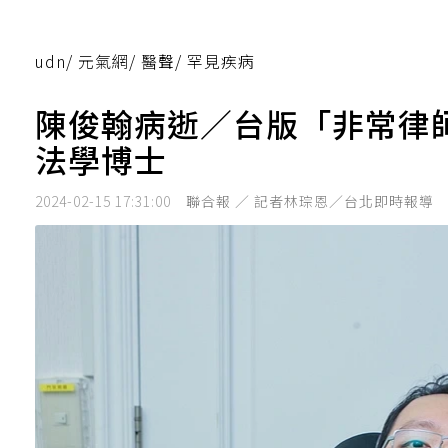
udn
/
元氣網
/
醫聲
/
罕見疾病
陳俊翰病逝／台版「非常律師
法學博士
2024-02-15 17:31:00
聯合報 ／ 記者林琮恩／台北即時報導