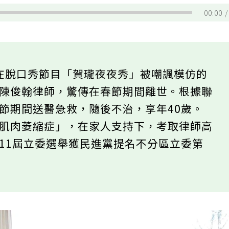
00:00
】日前在脫口秀節目「賀瓏夜夜秀」被嘲諷模仿的
人陳俊翰律師，驚傳在春節期間離世。根據聯
節期間送醫急救，隨後不治，享年40歲。
性肌肉萎縮症」，在家人支持下，考取律師高
11屆立委選舉獲民進黨提名不分區立委第