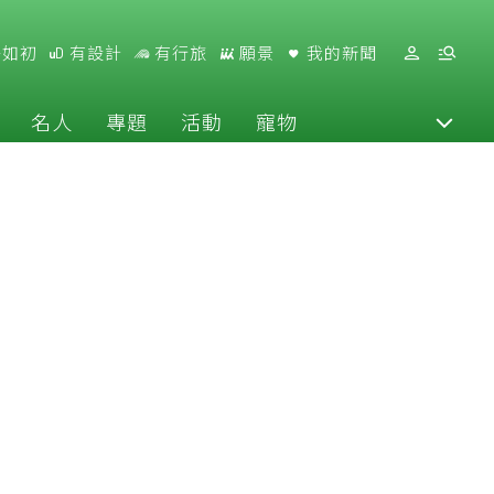
好如初
有設計
有行旅
願景
我的新聞
名人
專題
活動
寵物