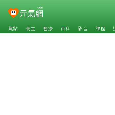
焦點
養生
醫療
百科
影音
課程