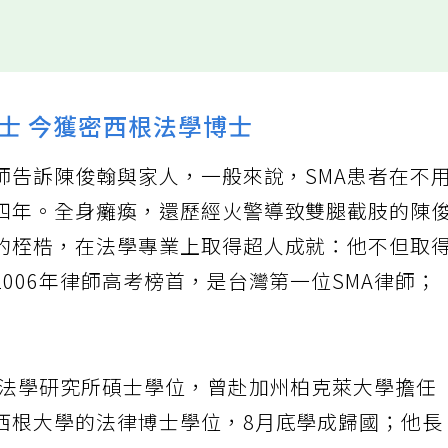
士 今獲密西根法學博士
師告訴陳俊翰與家人，一般來說，SMA患者在不
四年。全身癱瘓，還歷經火警導致雙腿截肢的陳
的桎梏，在法學專業上取得超人成就：他不但取
006年律師高考榜首，是台灣第一位SMA律師；
學法學研究所碩士學位，曾赴加州柏克萊大學擔任
西根大學的法律博士學位，8月底學成歸國；他長