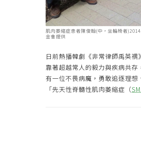
肌肉萎縮症患者陳俊翰(中，坐輪椅者)20
金會提供
日前熱播韓劇《非常律師禹英禑
靠著超越常人的毅力與疾病共存
有一位不畏病魔，勇敢追逐理想
「先天性脊髓性肌肉萎縮症（
SM