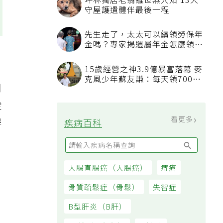
坪林獨居老翁離世無人知 13犬
守屋護遺體伴最後一程
先生走了，太太可以續領勞保年
金嗎？專家揭遺屬年金怎麼領，
看順位還要看資格
15歲經營之神3.9億暴富落幕 麥
克風少年蘇友謙：每天領700元
用
過日子
俊
看更多
得
疾病百科
大腸直腸癌（大腸癌）
痔瘡
骨質疏鬆症（骨鬆）
失智症
B型肝炎（B肝）