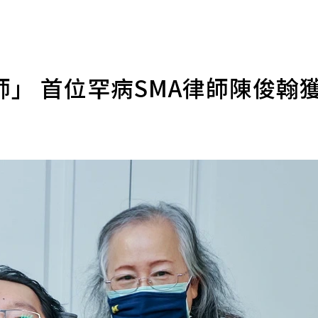
」 首位罕病SMA律師陳俊翰