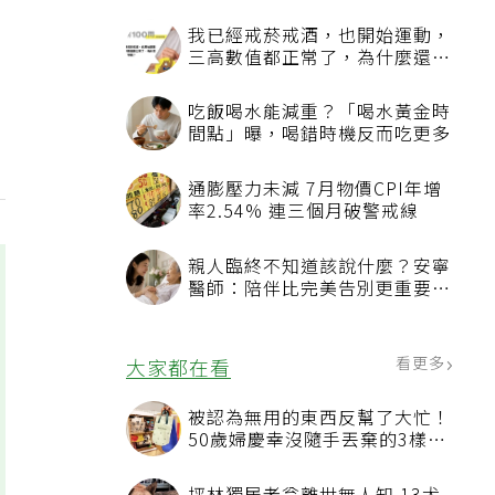
我已經戒菸戒酒，也開始運動，
三高數值都正常了，為什麼還不
能停藥？
吃飯喝水能減重？「喝水黃金時
間點」曝，喝錯時機反而吃更多
通膨壓力未減 7月物價CPI年增
率2.54% 連三個月破警戒線
親人臨終不知道該說什麼？安寧
醫師：陪伴比完美告別更重要，
4句話值得及早說出口
看更多
大家都在看
被認為無用的東西反幫了大忙！
50歲婦慶幸沒隨手丟棄的3樣物
品