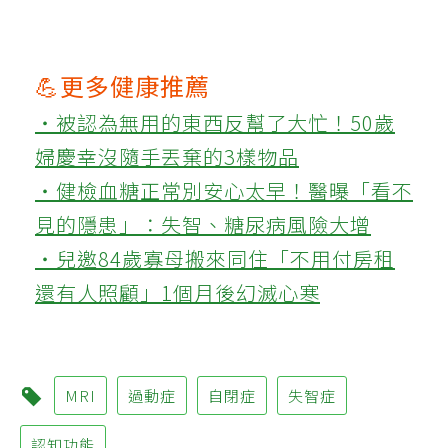
💪更多健康推薦
‧被認為無用的東西反幫了大忙！50歲
婦慶幸沒隨手丟棄的3樣物品
‧健檢血糖正常別安心太早！醫曝「看不
見的隱患」：失智、糖尿病風險大增
‧兒邀84歲寡母搬來同住「不用付房租
還有人照顧」1個月後幻滅心寒
MRI
過動症
自閉症
失智症
認知功能