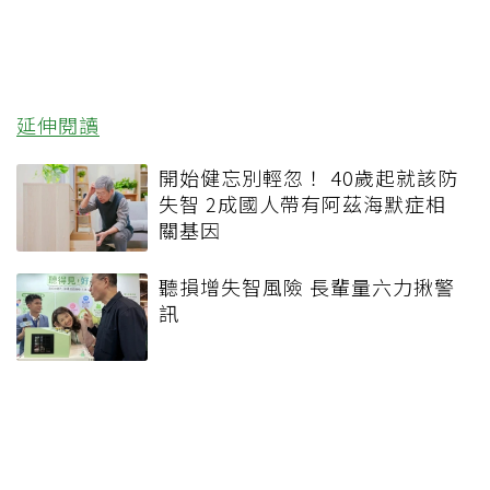
延伸閱讀
開始健忘別輕忽！ 40歲起就該防
失智 2成國人帶有阿茲海默症相
關基因
聽損增失智風險 長輩量六力揪警
訊