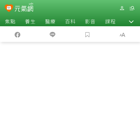
焦點
養生
醫療
百科
影音
課程
退休