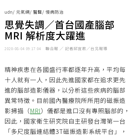
udn
/
元氣網
/
醫聲
/
慢病防治
思覺失調／首台國產腦部
MRI 解析度大躍進
聯合報 ／ 記者邱宜君／台北報導
2020-08-04 09:17:04
精神疾患在各國盛行率都逐年升高，平均每
十人就有一人，因此先進國家都在追求更先
進的腦部造影儀器，以分析這些疾病的腦部
異常特徵。目前國內醫療院所所用的磁振造
影掃描（
MRI
）儀都是進口沒有專照腦部的，
因此，國家衛生研究院自主研發台灣第一台
「多尺度腦連結體3T磁振造影系統平台」，