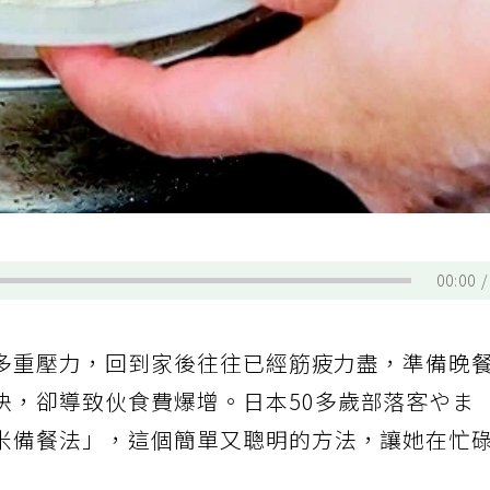
00:00
多重壓力，回到家後往往已經筋疲力盡，準備晚
決，卻導致伙食費爆增。日本50多歲部落客やま
米備餐法」，這個簡單又聰明的方法，讓她在忙