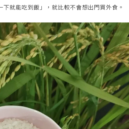
，用鍋煮飯的話幾乎可以馬上開煮，用電鍋也能
一下就能吃到飯」，就比較不會想出門買外食。