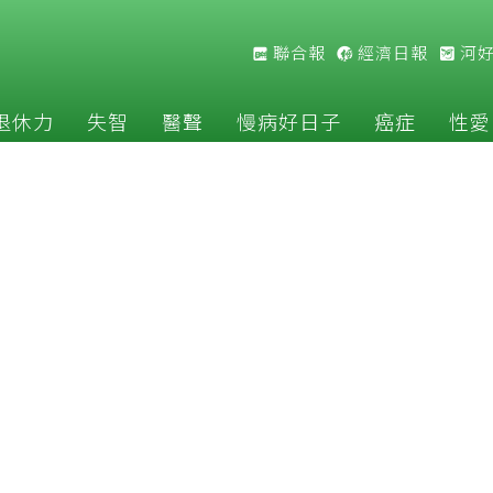
聯合報
經濟日報
河
退休力
失智
醫聲
慢病好日子
癌症
性愛