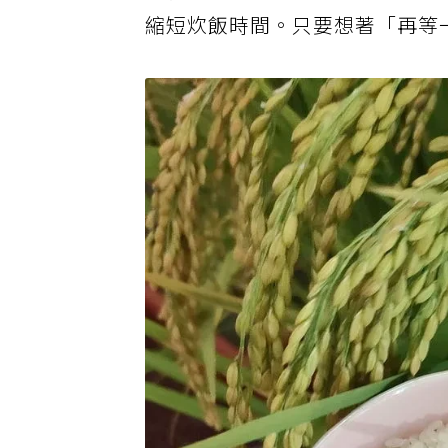
她會準備約1～2碗洗米放進
冰箱
縮短炊飯時間。只要想著「再等