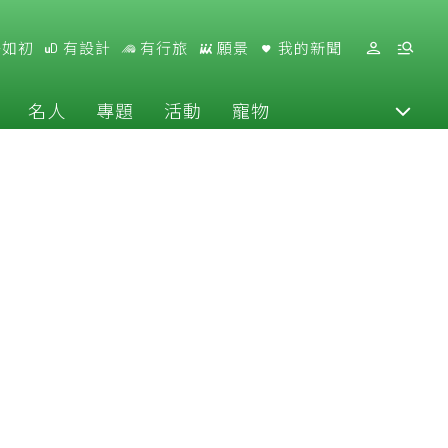
好如初
有設計
有行旅
願景
我的新聞
名人
專題
活動
寵物