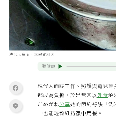
洗米示意圖。本報資料照
聽健康
現代人面臨工作、照護與育兒等
都成為負擔，於是常常以
外食
解
だめがね
分享
她的節約祕訣「洗
中也能輕鬆維持家中用餐。