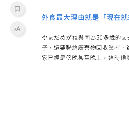
外食最大理由就是「現在就
やまだめがね與同為50多歲的
子，還要聯絡廢棄物回收業者、
家已經是傍晚甚至晚上，這時候