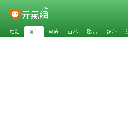
焦點
養生
醫療
百科
影音
課程