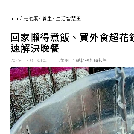
udn
/
元氣網
/
養生
/
生活智慧王
回家懶得煮飯、買外食超花
速解決晚餐
2025-11-03 09:10:51
元氣網 ／ 編輯張麒麟報導