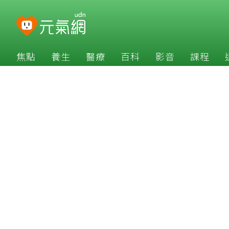
焦點
養生
醫療
百科
影音
課程