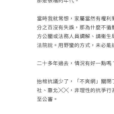
那是很糟的年代。
當時我就常想，家屬當然有權利
分之百沒有失誤，那為什麼不循
方公關或法務人員調解、請衛生
法院說。用野蠻的方式，未必能
二十多年過去，情況有好一點嗎
抬棺抗議少了，「不爽網」關閉了，
社、靠北╳╳，非理性的抗爭行
至公審。