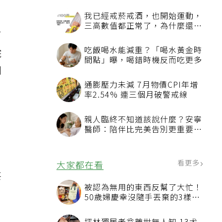
我已經戒菸戒酒，也開始運動，
三高數值都正常了，為什麼還不
百
能停藥？
吃飯喝水能減重？「喝水黃金時
院
間點」曝，喝錯時機反而吃更多
到
通膨壓力未減 7月物價CPI年增
率2.54% 連三個月破警戒線
親人臨終不知道該說什麼？安寧
醫師：陪伴比完美告別更重要，
4句話值得及早說出口
公
看更多
大家都在看
甚
被認為無用的東西反幫了大忙！
50歲婦慶幸沒隨手丟棄的3樣物
品