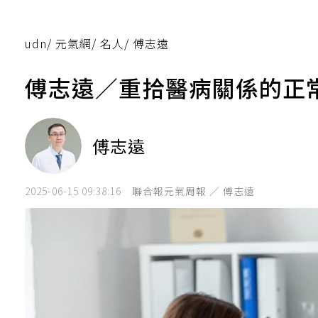
udn
/
元氣網
/
名人
/
傅志遠
傅志遠／重拾醫病關係的正
傅志遠
2025-06-15 09:38:16
聯合報元氣周報 ／ 傅志遠