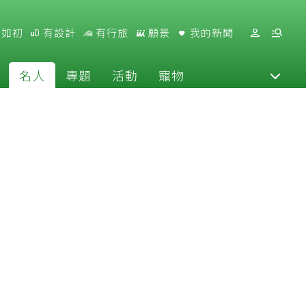
好如初
有設計
有行旅
願景
我的新聞
名人
專題
活動
寵物