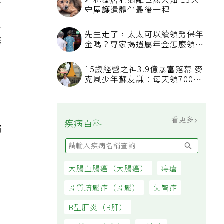
坪林獨居老翁離世無人知 13犬
面
守屋護遺體伴最後一程
狀
先生走了，太太可以續領勞保年
讓
金嗎？專家揭遺屬年金怎麼領，
看順位還要看資格
15歲經營之神3.9億暴富落幕 麥
克風少年蘇友謙：每天領700元
過日子
。
看更多
疾病百科
病
大腸直腸癌（大腸癌）
痔瘡
骨質疏鬆症（骨鬆）
失智症
B型肝炎（B肝）