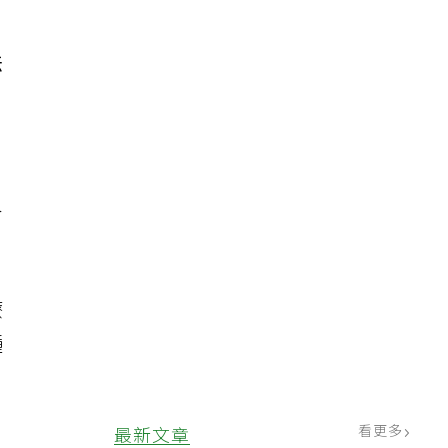
法
人
。
療
種
看更多
最新文章