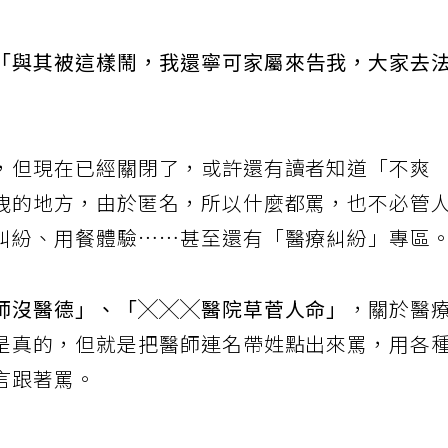
「與其被這樣鬧，我還寧可家屬來告我，大家去
，但現在已經關閉了，或許還有讀者知道「不爽
洩的地方，由於匿名，所以什麼都罵，也不必管
糾紛、用餐體驗……甚至還有「醫療糾紛」專區
師沒醫德」、「╳╳╳醫院草菅人命」
，關於醫
是真的，但就是把醫師連名帶姓點出來罵，用各
言跟著罵。