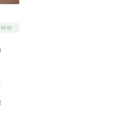
/
00:00
種
是
嚴