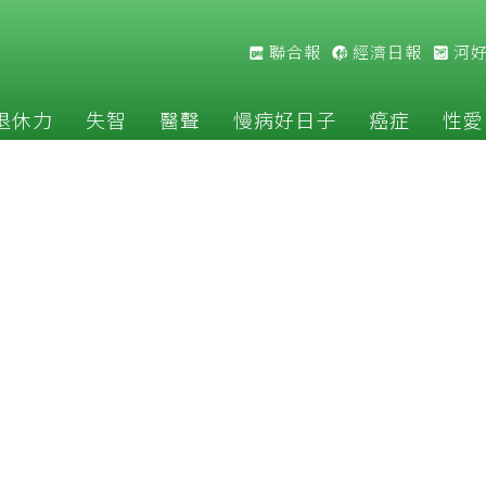
聯合報
經濟日報
河
退休力
失智
醫聲
慢病好日子
癌症
性愛