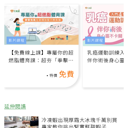
影片課程
影片課程
【免費線上課】專屬你的超
乳癌運動訓練入門
燃脂體育課：超夯「拳擊有
伴你術後身心靈
氧」高壓族在家釋放壓力無
上影音課）
免費
負擔
特價
延伸閱讀
冷凍蝦出現厚霜大冰塊千萬別買
專家教你挑出緊實鮮甜蝦子