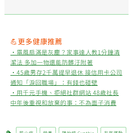
💪更多健康推薦
‧電風扇滿是灰塵？家事達人教1分鐘清
潔法 多加一物還能防髒汙附著
‧45歲男存2千萬提早退休 接信用卡公司
通知「淚回職場」：有錢也碰壁
‧用千元手機、拒絕社群網站 48歲社長
中年後重視和放棄的事：不為面子消費
肌少症
營養
陳怡婷 Cynthia
有氧運動