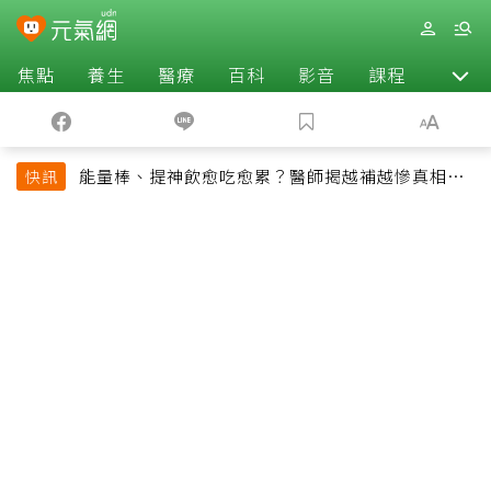
焦點
養生
醫療
百科
影音
課程
退休
能量棒、提神飲愈吃愈累？醫師揭越補越慘真相：
快訊
恐欠下疲勞債