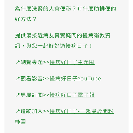
為什麼洗腎的人會便秘？有什麼助排便的
好方法？
提供最接近病友真實疑問的慢病衛教資
訊，與您一起好好過慢病日子！
📍瀏覽專題>>
慢病好日子主題圈
📍觀看影音>>
慢病好日子YouTube
📍專屬訂閱>>
慢病好日子電子報
📍追蹤加入>>
慢病好日子-一起最愛問粉
絲團