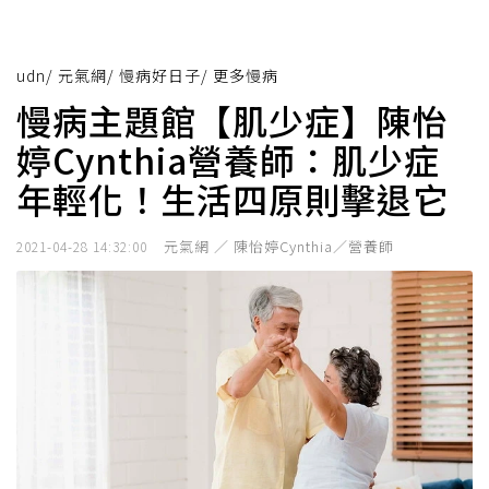
udn
/
元氣網
/
慢病好日子
/
更多慢病
慢病主題館【肌少症】陳怡
婷Cynthia營養師：肌少症
年輕化！生活四原則擊退它
元氣網 ／ 陳怡婷Cynthia／營養師
2021-04-28 14:32:00