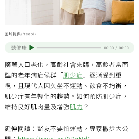
圖片提供/freepik
聽健康
00:00
/
00:00
隨著人口老化，高齡社會來臨，高齡者常面
臨的老年病症候群「
肌少症
」逐漸受到重
視，且現代人因久坐不運動、飲食不均衡，
肌少症有年輕化的趨勢。如何預防肌少症，
維持良好肌肉量及增強
肌力
？
延伸閱讀：
腎友不要怕運動，專家撇步大公
開：
https://reurl.cc/0DqNd6