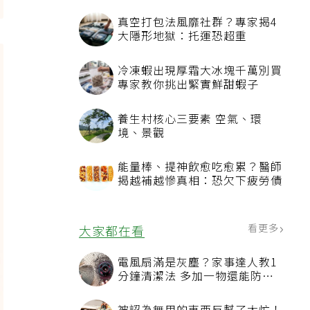
真空打包法風靡社群？專家揭4
大隱形地獄：托運恐超重
冷凍蝦出現厚霜大冰塊千萬別買
專家教你挑出緊實鮮甜蝦子
養生村核心三要素 空氣、環
境、景觀
能量棒、提神飲愈吃愈累？醫師
揭越補越慘真相：恐欠下疲勞債
看更多
大家都在看
電風扇滿是灰塵？家事達人教1
分鐘清潔法 多加一物還能防髒
汙附著