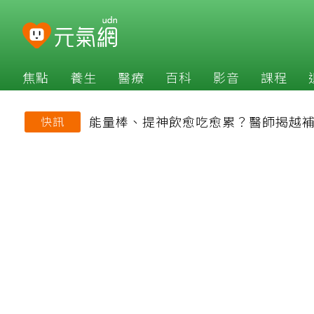
焦點
養生
醫療
百科
影音
課程
能量棒、提神飲愈吃愈累？醫師揭越
快訊