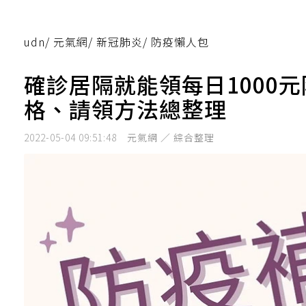
udn
/
元氣網
/
新冠肺炎
/
防疫懶人包
確診居隔就能領每日1000
格、請領方法總整理
2022-05-04 09:51:48
元氣網 ／ 綜合整理