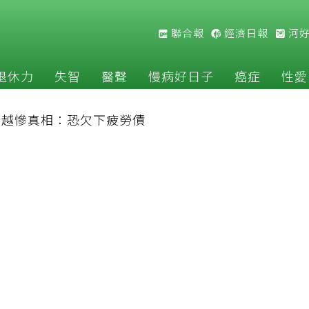
聯合報
經濟日報
河
退休力
失智
醫聲
慢病好日子
癌症
性愛
補越慘真相：恐欠下疲勞債