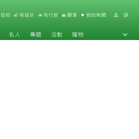
好如初
有設計
有行旅
願景
我的新聞
名人
專題
活動
寵物