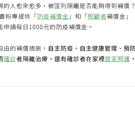
隔的人愈來愈多，被匡列隔離是否能夠得到補償
臉書粉專提供「
防疫補償金
」和「
照顧者
補償金」
申請每日1000元的防疫補償金。
自由的補償措施，
自主防疫、自主健康管理、預
而
確診
者隔離治療，還有確診者在家裡
居家照護