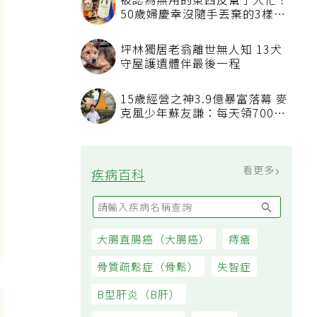
被認為無用的東西反幫了大忙！
50歲婦慶幸沒隨手丟棄的3樣物
品
坪林獨居老翁離世無人知 13犬
守屋護遺體伴最後一程
15歲經營之神3.9億暴富落幕 麥
克風少年蘇友謙：每天領700元
過日子
看更多
疾病百科
大腸直腸癌（大腸癌）
痔瘡
骨質疏鬆症（骨鬆）
失智症
B型肝炎（B肝）