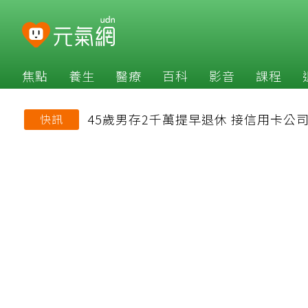
焦點
養生
醫療
百科
影音
課程
45歲男存2千萬提早退休 接信用卡
快訊