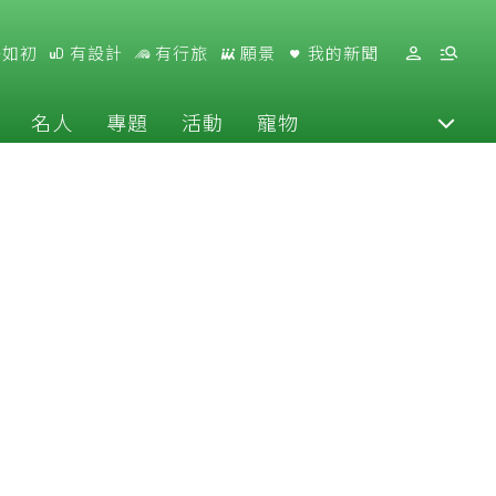
好如初
有設計
有行旅
願景
我的新聞
名人
專題
活動
寵物