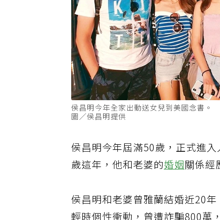
侯昌明今年全家出動送女兒到美國念書。
圖／侯昌明提供
侯昌明今年屆滿50歲，正式進入
歲這年，他和老婆的
婚姻
關係經
侯昌明和老婆曾雅蘭結婚近20