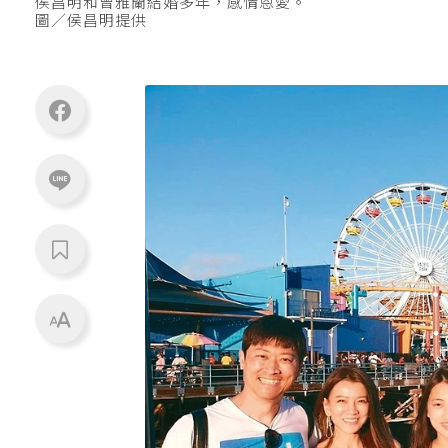
侯昌明和曾雅蘭結婚多年，感情恩愛。
圖／侯昌明提供