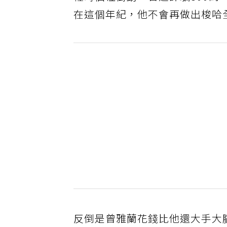
輕時個性衝動，曾遭詐騙800
在這個年紀，他不會再做出梭哈
反倒是曾雅蘭花錢比他還大手大