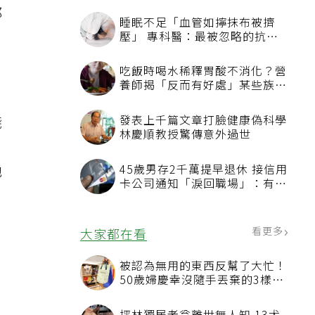
都
睡眠不足「血管如擰抹布被擠
壓」 專科醫：最被忽略的抗老
方法
吃飯時喝水稀釋胃酸不消化？營
養師揭「反而有好處」某些族群
才要禁
錢
發表上千篇文章打臉健康偽科學
林慶順教授驚傳意外過世
，
他
45歲男存2千萬提早退休 接信用
卡公司通知「淚回職場」：有錢
也碰壁
看更多
大家都在看
被認為無用的東西反幫了大忙！
50歲婦慶幸沒隨手丟棄的3樣物
品