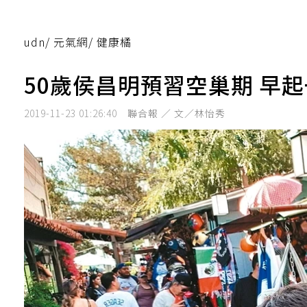
udn
/
元氣網
/
健康橘
50歲侯昌明預習空巢期 早
2019-11-23 01:26:40
聯合報 ／ 文／林怡秀