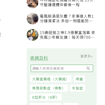
坪林獨居老翁離世無人知 13犬
守屋護遺體伴最後一程
電風扇滿是灰塵？家事達人教1
上
分鐘清潔法 多加一物還能防髒
汙附著
15歲經營之神3.9億暴富落幕 麥
現
克風少年蘇友謙：每天領700元
過日子
看更多
疾病百科
生
大腸直腸癌（大腸癌）
痔瘡
骨質疏鬆症（骨鬆）
失智症
B型肝炎（B肝）