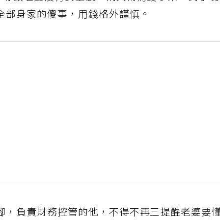
萬，導致老婆沒有安全感，兩人常為錢吵架，到了
全部身家的傻事，用錢格外謹慎。
腳，負責財務控管的他，不得不再三提醒老婆要