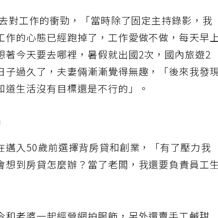
失去對工作的衝勁，「當時除了固定主持錄影，我
工作的心態已經跑掉了，工作愛做不做，每天早
想著今天要去哪裡，暑假就出國2次，國內旅遊2
日子過久了，夫妻倆漸漸覺得無趣，「後來我發
知道生活沒有目標還是不行的」。
勁
在邁入50歲前選擇背房貸和創業，「有了壓力我
會想到房貸怎麼辦？當了老闆，我還要負責員工