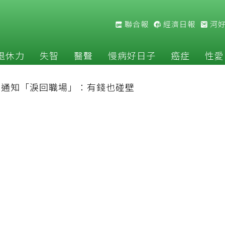
聯合報
經濟日報
河
退休力
失智
醫聲
慢病好日子
癌症
性愛
公司通知「淚回職場」：有錢也碰壁