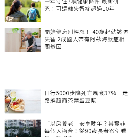
中年守住3項健康條件 最新研
究：可遠離失智症超過10年
開始健忘別輕忽！ 40歲起就該防
失智 2成國人帶有阿茲海默症相
關基因
日行5000步降死亡風險37% 走
路換超商茶葉蛋豆漿
「以房養老」安享晚年？其實非
每個人適合！從90歲長者案例看