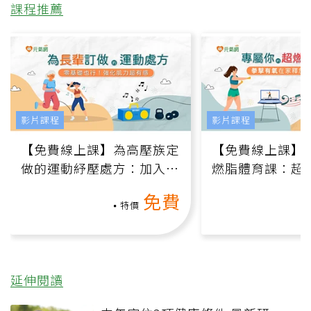
課程推薦
影片課程
影片課程
【免費線上課】為高壓族定
【免費線上課】
做的運動紓壓處方：加入行
燃脂體育課：超
動、增肌、互動元素，0基
氧」高壓族在家
免費
礎也能做！
負擔
特價
延伸閱讀