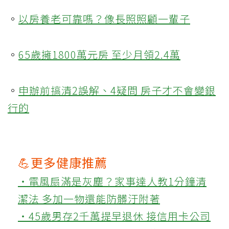
。
以房養老可靠嗎？像長照照顧一輩子
。
65歲擁1800萬元房 至少月領2.4萬
。
申辦前搞清2誤解、4疑問 房子才不會變銀
行的
💪更多健康推薦
‧電風扇滿是灰塵？家事達人教1分鐘清
潔法 多加一物還能防髒汙附著
‧45歲男存2千萬提早退休 接信用卡公司