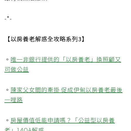
-*-
【以房養老解惑全攻略系列3】
。
唯一非銀行提供的「以房養老」換照顧又
可做公益
。
陳家父女間的牽掛 促成伊甸以房養老最後
一哩路
。
房屋價值低能申請嗎？「公益型以房養
老」14QA解惑