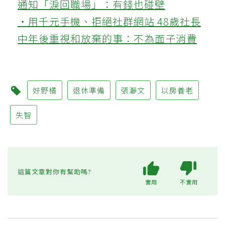
通知「淚回職場」：有錢也碰壁
‧用千元手機、拒絕社群網站 48歲社長
中年後重視和放棄的事：不為面子消費
好野橘
退休準備
張瀞文
以房養老
失智
這篇文章對你有幫助嗎?
實用
不實用