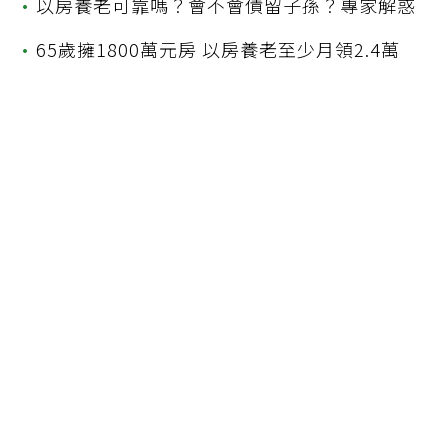
•
以房養老可靠嗎？會不會債留子孫？專家解惑
•
65歲擁1800萬元房 以房養老至少月領2.4萬