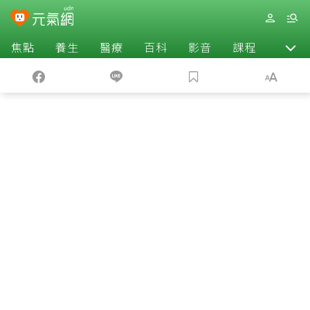
焦點
養生
醫療
百科
影音
課程
退休