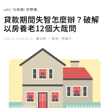
udn
/
元氣網
/
好野橘
貸款期間失智怎麼辦？破解
以房養老12個大哉問
聯合報 ／ 整理╱張瀞文
2019-11-23 00:29:33