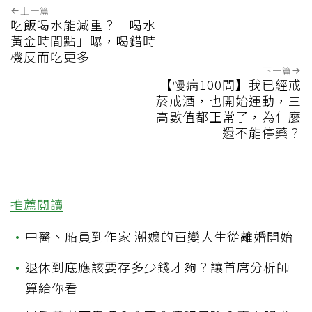
上一篇
吃飯喝水能減重？「喝水
黃金時間點」曝，喝錯時
機反而吃更多
下一篇
【慢病100問】我已經戒
菸戒酒，也開始運動，三
高數值都正常了，為什麼
還不能停藥？
推薦閱讀
•
中醫、船員到作家 潮嬤的百變人生從離婚開始
•
退休到底應該要存多少錢才夠？讓首席分析師
算給你看