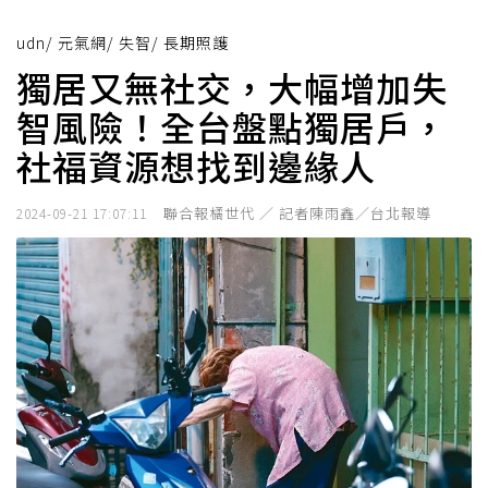
udn
/
元氣網
/
失智
/
長期照護
獨居又無社交，大幅增加失
智風險！全台盤點獨居戶，
社福資源想找到邊緣人
聯合報橘世代 ／ 記者陳雨鑫／台北報導
2024-09-21 17:07:11