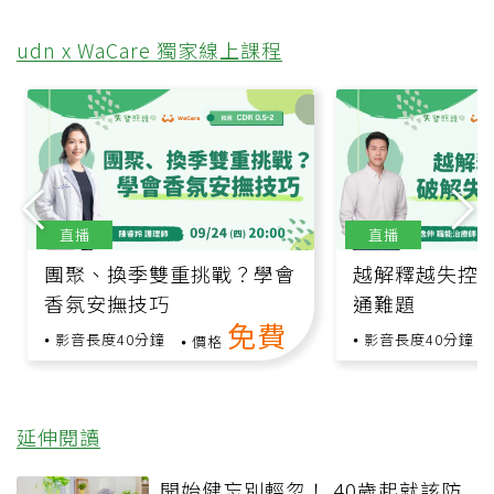
udn x WaCare 獨家線上課程
直播
直播
團聚、換季雙重挑戰？學會
越解釋越失控
香氛安撫技巧
通難題
免費
影音長度40分鐘
影音長度40分鐘
價格
延伸閱讀
開始健忘別輕忽！ 40歲起就該防