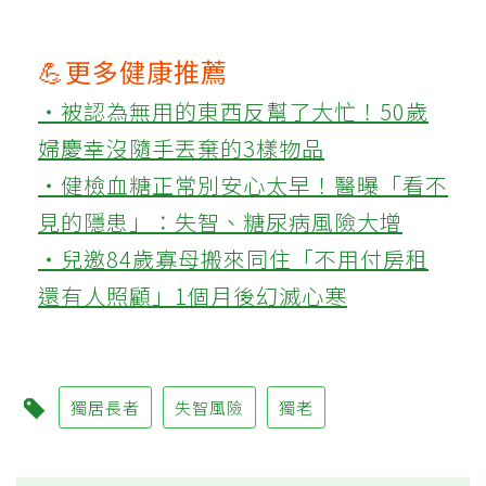
💪更多健康推薦
‧被認為無用的東西反幫了大忙！50歲
婦慶幸沒隨手丟棄的3樣物品
‧健檢血糖正常別安心太早！醫曝「看不
見的隱患」：失智、糖尿病風險大增
‧兒邀84歲寡母搬來同住「不用付房租
還有人照顧」1個月後幻滅心寒
獨居長者
失智風險
獨老