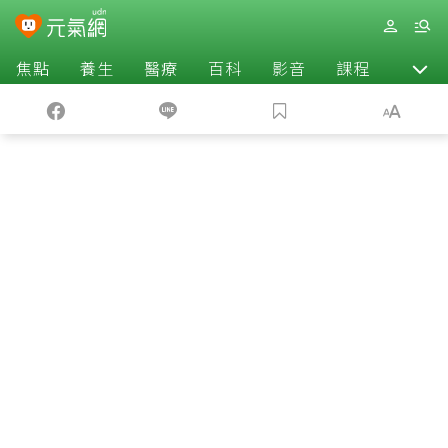
焦點
養生
醫療
百科
影音
課程
退休