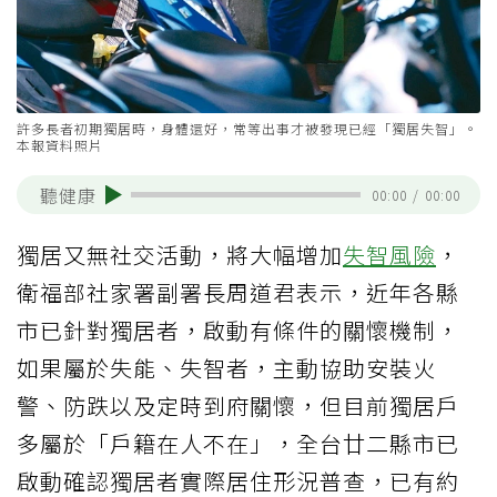
許多長者初期獨居時，身體還好，常等出事才被發現已經「獨居失智」。
本報資料照片
聽健康
00:00
/
00:00
獨居又無社交活動，將大幅增加
失智風險
，
衛福部社家署副署長周道君表示，近年各縣
市已針對獨居者，啟動有條件的關懷機制，
如果屬於失能、失智者，主動協助安裝火
警、防跌以及定時到府關懷，但目前獨居戶
多屬於「戶籍在人不在」，全台廿二縣市已
啟動確認獨居者實際居住形況普查，已有約