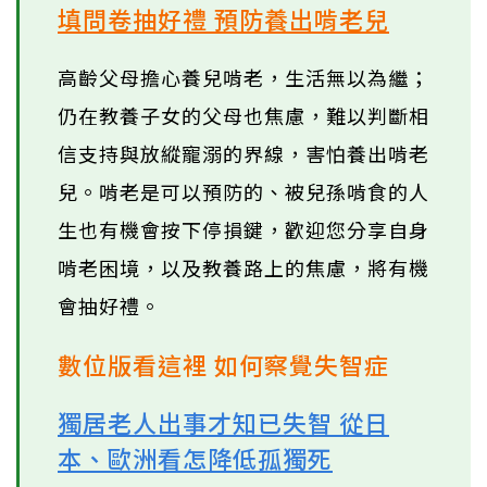
填問卷抽好禮 預防養出啃老兒
高齡父母擔心養兒啃老，生活無以為繼；
仍在教養子女的父母也焦慮，難以判斷相
信支持與放縱寵溺的界線，害怕養出啃老
兒。啃老是可以預防的、被兒孫啃食的人
生也有機會按下停損鍵，歡迎您分享自身
啃老困境，以及教養路上的焦慮，將有機
會抽好禮。
數位版看這裡 如何察覺失智症
獨居老人出事才知已失智 從日
本、歐洲看怎降低孤獨死