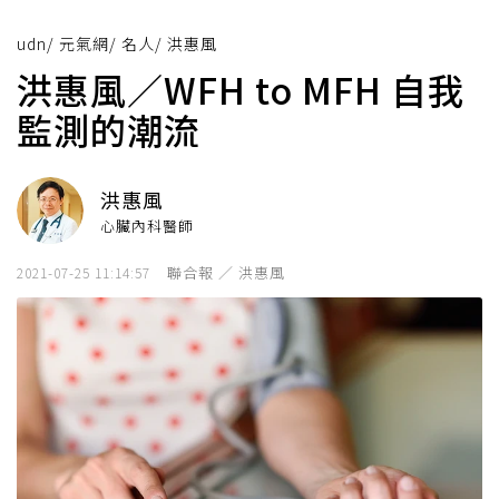
udn
/
元氣網
/
名人
/
洪惠風
洪惠風／WFH to MFH 自我
監測的潮流
洪惠風
心臟內科醫師
聯合報 ／ 洪惠風
2021-07-25 11:14:57