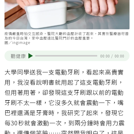
疫情嚴重時怕交互感染，醫院大廳的血壓計收了起來，其實在醫療器材普
及的今日台灣，家中血壓遠比醫院門診的血壓重要。
圖／ingimage
聽健康
00:00
/
00:00
大學同學送我一支電動牙刷，看起來高貴實
用，我沒看說明書就用起了這支電動牙刷，
但用著用著，卻發現這支牙刷跟以前的電動
牙刷不太一樣，它沒多久就會震動一下，嘴
巴裡還滿是牙膏時，我研究了起來，發現它
每30秒就會激動一次，到兩分鐘時會用力震
動，還傳個笑臉……突然間我明白了，這是