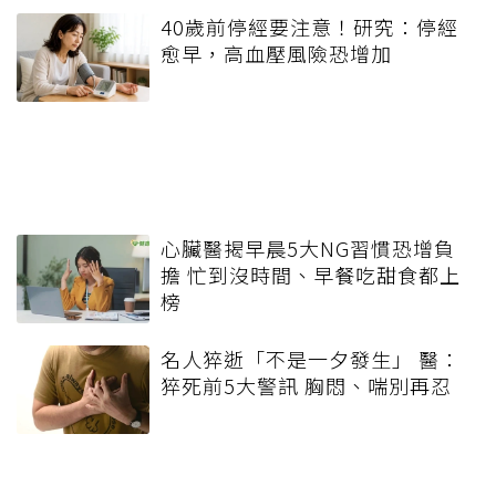
40歲前停經要注意！研究：停經
愈早，高血壓風險恐增加
心臟醫揭早晨5大NG習慣恐增負
擔 忙到沒時間、早餐吃甜食都上
榜
名人猝逝「不是一夕發生」 醫：
猝死前5大警訊 胸悶、喘別再忍