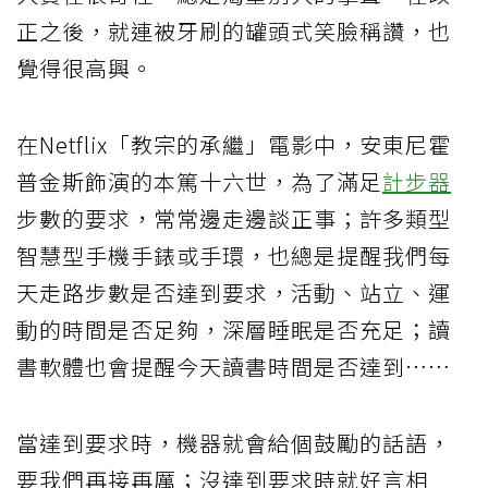
正之後，就連被牙刷的罐頭式笑臉稱讚，也
覺得很高興。
在Netflix「教宗的承繼」電影中，安東尼霍
普金斯飾演的本篤十六世，為了滿足
計步器
步數的要求，常常邊走邊談正事；許多類型
智慧型手機手錶或手環，也總是提醒我們每
天走路步數是否達到要求，活動、站立、運
動的時間是否足夠，深層睡眠是否充足；讀
書軟體也會提醒今天讀書時間是否達到……
當達到要求時，機器就會給個鼓勵的話語，
要我們再接再厲；沒達到要求時就好言相