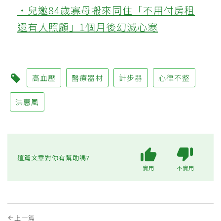
‧兒邀84歲寡母搬來同住「不用付房租
還有人照顧」1個月後幻滅心寒
高血壓
醫療器材
計步器
心律不整
洪惠風
這篇文章對你有幫助嗎?
實用
不實用
上一篇