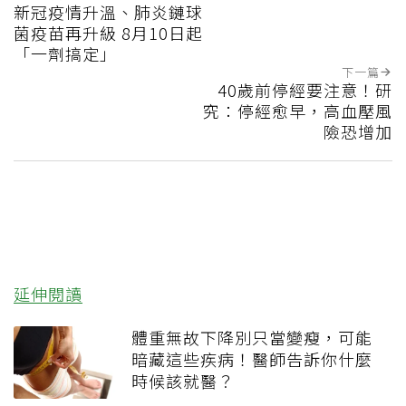
新冠疫情升溫、肺炎鏈球
菌疫苗再升級 8月10日起
「一劑搞定」
下一篇
40歲前停經要注意！研
究：停經愈早，高血壓風
險恐增加
延伸閱讀
體重無故下降別只當變瘦，可能
暗藏這些疾病！醫師告訴你什麼
時候該就醫？