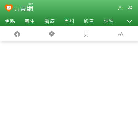
焦點
養生
醫療
百科
影音
課程
退休