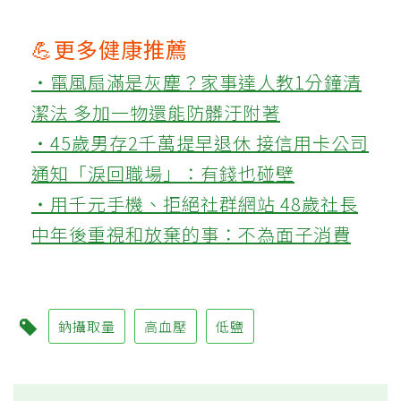
💪更多健康推薦
‧電風扇滿是灰塵？家事達人教1分鐘清
潔法 多加一物還能防髒汙附著
‧45歲男存2千萬提早退休 接信用卡公司
通知「淚回職場」：有錢也碰壁
‧用千元手機、拒絕社群網站 48歲社長
中年後重視和放棄的事：不為面子消費
鈉攝取量
高血壓
低鹽