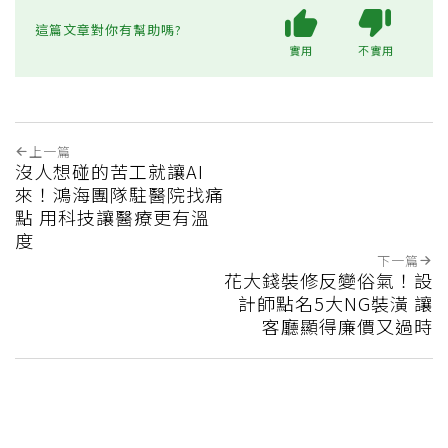
這篇文章對你有幫助嗎?
實用
不實用
上一篇
沒人想碰的苦工就讓AI
來！鴻海團隊駐醫院找痛
點 用科技讓醫療更有溫
度
下一篇
花大錢裝修反變俗氣！設
計師點名5大NG裝潢 讓
客廳顯得廉價又過時