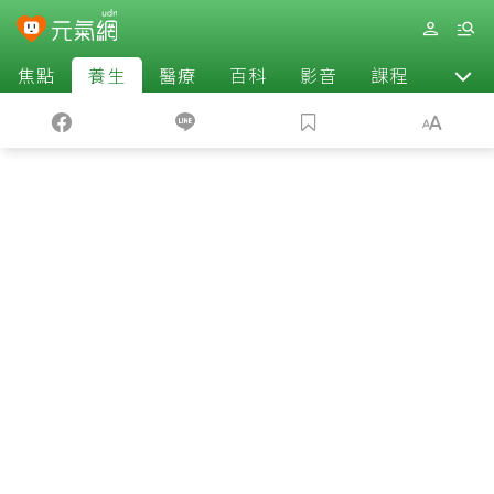
焦點
養生
醫療
百科
影音
課程
退休